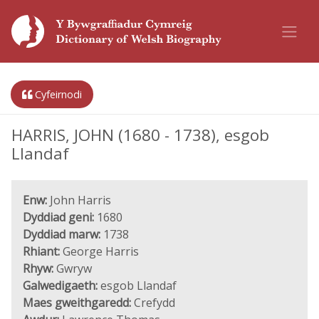
Cyfeirnodi
HARRIS, JOHN (1680 - 1738), esgob
Llandaf
Enw:
John Harris
Dyddiad geni:
1680
Dyddiad marw:
1738
Rhiant:
George Harris
Rhyw:
Gwryw
Galwedigaeth:
esgob Llandaf
Maes gweithgaredd:
Crefydd