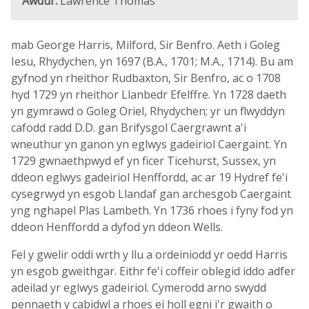
Awdur:
Lawrence Thomas
mab George Harris, Milford, Sir Benfro. Aeth i Goleg
Iesu, Rhydychen, yn 1697 (B.A., 1701; M.A., 1714). Bu am
gyfnod yn rheithor Rudbaxton, Sir Benfro, ac o 1708
hyd 1729 yn rheithor Llanbedr Efelffre. Yn 1728 daeth
yn gymrawd o Goleg Oriel, Rhydychen; yr un flwyddyn
cafodd radd D.D. gan Brifysgol Caergrawnt a'i
wneuthur yn ganon yn eglwys gadeiriol Caergaint. Yn
1729 gwnaethpwyd ef yn ficer Ticehurst, Sussex, yn
ddeon eglwys gadeiriol Henffordd, ac ar 19 Hydref fe'i
cysegrwyd yn esgob Llandaf gan archesgob Caergaint
yng nghapel Plas Lambeth. Yn 1736 rhoes i fyny fod yn
ddeon Henffordd a dyfod yn ddeon Wells.
Fel y gwelir oddi wrth y llu a ordeiniodd yr oedd Harris
yn esgob gweithgar. Eithr fe'i coffeir oblegid iddo adfer
adeilad yr eglwys gadeiriol. Cymerodd arno swydd
pennaeth y cabidwl a rhoes ei holl egni i'r gwaith o