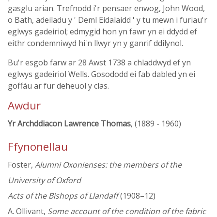
gasglu arian. Trefnodd i'r pensaer enwog, John Wood,
o Bath, adeiladu y ' Deml Eidalaidd ' y tu mewn i furiau'r
eglwys gadeiriol; edmygid hon yn fawr yn ei ddydd ef
eithr condemniwyd hi'n llwyr yn y ganrif ddilynol.
Bu'r esgob farw ar 28 Awst 1738 a chladdwyd ef yn
eglwys gadeiriol Wells. Gosododd ei fab dabled yn ei
goffáu ar fur deheuol y clas.
Awdur
Yr Archddiacon Lawrence Thomas
, (1889 - 1960)
Ffynonellau
Foster,
Alumni Oxonienses: the members of the
University of Oxford
Acts of the Bishops of Llandaff
(1908–12)
A. Ollivant,
Some account of the condition of the fabric