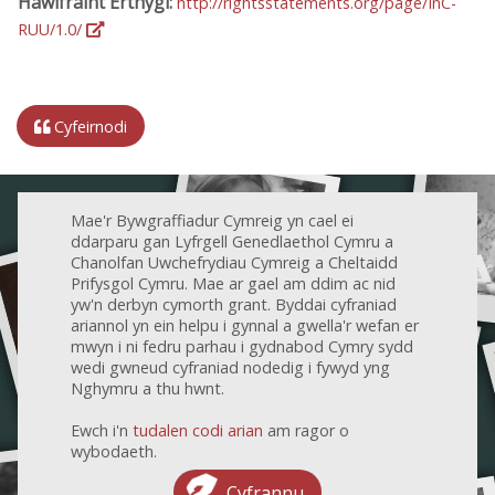
Hawlfraint Erthygl:
http://rightsstatements.org/page/InC-
RUU/1.0/
Cyfeirnodi
Mae'r Bywgraffiadur Cymreig yn cael ei
ddarparu gan Lyfrgell Genedlaethol Cymru a
Chanolfan Uwchefrydiau Cymreig a Cheltaidd
Prifysgol Cymru. Mae ar gael am ddim ac nid
yw'n derbyn cymorth grant. Byddai cyfraniad
ariannol yn ein helpu i gynnal a gwella'r wefan er
mwyn i ni fedru parhau i gydnabod Cymry sydd
wedi gwneud cyfraniad nodedig i fywyd yng
Nghymru a thu hwnt.
Ewch i'n
tudalen codi arian
am ragor o
wybodaeth.
Cyfrannu