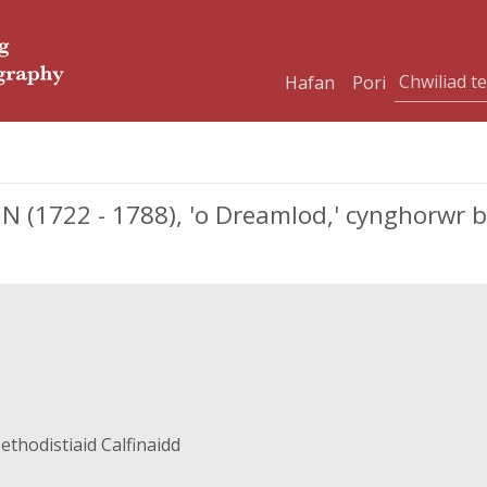
Hafan
Pori
 (1722 - 1788), 'o Dreamlod,' cynghorwr b
thodistiaid Calfinaidd