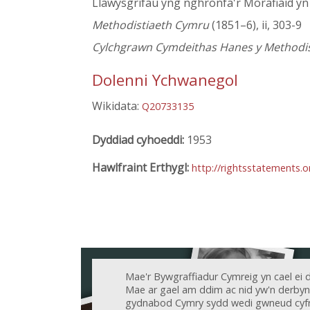
Llawysgrifau yng nghronfa'r Morafiaid yn
Methodistiaeth Cymru
(1851–6), ii, 303-9
Cylchgrawn Cymdeithas Hanes y Methodist
Dolenni Ychwanegol
Wikidata:
Q20733135
Dyddiad cyhoeddi:
1953
Hawlfraint Erthygl:
http://rightsstatements.
Mae'r Bywgraffiadur Cymreig yn cael ei 
Mae ar gael am ddim ac nid yw'n derbyn c
gydnabod Cymry sydd wedi gwneud cyfr