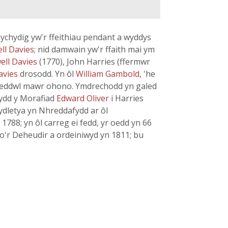
 ychydig yw'r ffeithiau pendant a wyddys
ll Davies
; nid damwain yw'r ffaith mai ym
ell Davies
(1770), John Harries (ffermwr
avies
drosodd. Yn ôl
William Gambold
, 'he
l feddwl mawr ohono. Ymdrechodd yn galed
rydd y Morafiad
Edward Oliver
i Harries
gydletya yn Nhreddafydd ar ôl
788; yn ôl carreg ei fedd, yr oedd yn 66
o'r Deheudir a ordeiniwyd yn 1811; bu