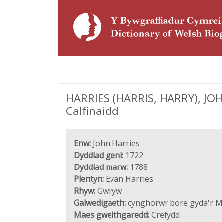
HARRIES (HARRIS, HARRY), JOHN
Calfinaidd
Enw:
John Harries
Dyddiad geni:
1722
Dyddiad marw:
1788
Plentyn:
Evan Harries
Rhyw:
Gwryw
Galwedigaeth:
cynghorwr bore gyda'r Me
Maes gweithgaredd:
Crefydd