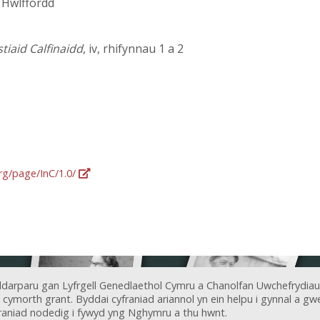
 Hwlffordd
iaid Calfinaidd
, iv, rhifynnau 1 a 2
org/page/InC/1.0/
ddarparu gan Lyfrgell Genedlaethol Cymru a Chanolfan Uwchefrydiau
ymorth grant. Byddai cyfraniad ariannol yn ein helpu i gynnal a gwel
aniad nodedig i fywyd yng Nghymru a thu hwnt.