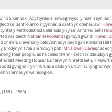
63) 'o S Kennox'. Ac ystyried ei enwogrwydd, y mae'n syn mor
ledd sir Benfro arno'n gynnar, a daeth yn ddeheulaw i
Howe
ntaf y Methodistiaid Calfinaidd yn y sir. Ar farwolaeth
How
Dyfed nes daeth
Nathaniel Rowland
i gymryd gwaith
Howell D
ed of men, universally beloved'; ac yr oedd gan Rowland Hil
dd y Brodyr yn 1768 am 'ddwyn pobl
Mr. Howell Davies
,' ac ed
mong their people, as he called them' - serch i'r ddeuddyn 
ethodist Meeting House.' Bu farw yn Nhrefdraeth, 7 Mawrth 1
euodd gynghori yn 1784, ac a oedd yn un o'r 13 cynghorwyr 
ohn Harries yn weinidogion.
, (1881 - 1969)