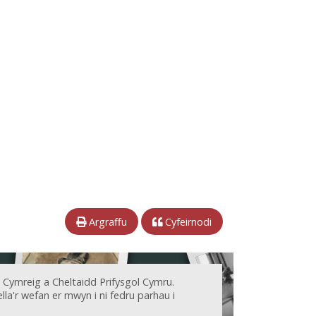
Argraffu
Cyfeirnodi
 Cymreig a Cheltaidd Prifysgol Cymru.
la'r wefan er mwyn i ni fedru parhau i