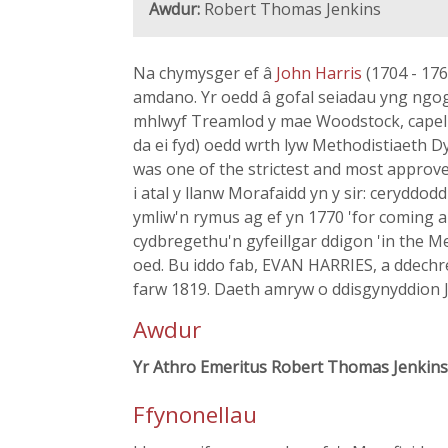
Awdur:
Robert Thomas Jenkins
Na chymysger ef â
John Harris
(1704 - 17
amdano. Yr oedd â gofal seiadau yng ngog
mhlwyf Treamlod y mae Woodstock, capel cy
da ei fyd) oedd wrth lyw Methodistiaeth 
was one of the strictest and most approv
i atal y llanw Morafaidd yn y sir: ceryddo
ymliw'n rymus ag ef yn 1770 'for coming a
cydbregethu'n gyfeillgar ddigon 'in the M
oed. Bu iddo fab, EVAN HARRIES, a ddechr
farw 1819. Daeth amryw o ddisgynyddion J
Awdur
Yr Athro Emeritus Robert Thomas Jenkins
Ffynonellau