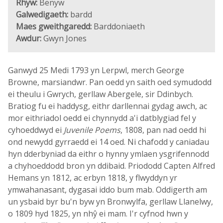
Rhyw:
Benyw
Galwedigaeth:
bardd
Maes gweithgaredd:
Barddoniaeth
Awdur:
Gwyn Jones
Ganwyd 25 Medi 1793 yn Lerpwl, merch George
Browne, marsiandwr. Pan oedd yn saith oed symudodd
ei theulu i Gwrych, gerllaw Abergele, sir Ddinbych.
Bratiog fu ei haddysg, eithr darllennai gydag awch, ac
mor eithriadol oedd ei chynnydd a'i datblygiad fel y
cyhoeddwyd ei
Juvenile Poems
, 1808, pan nad oedd hi
ond newydd gyrraedd ei 14 oed. Ni chafodd y caniadau
hyn dderbyniad da eithr o hynny ymlaen ysgrifennodd
a chyhoeddodd bron yn ddibaid. Priododd Capten Alfred
Hemans yn 1812, ac erbyn 1818, y flwyddyn yr
ymwahanasant, dygasai iddo bum mab. Oddigerth am
un ysbaid byr bu'n byw yn Bronwylfa, gerllaw Llanelwy,
o 1809 hyd 1825, yn nhŷ ei mam. I'r cyfnod hwn y