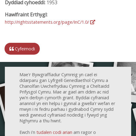
Dyddiad cyhoeddi:
1953
Hawlfraint Erthygl:
http://rightsstatements.org/page/InC/1.0/
Cyfeirnodi
Mae'r Bywgraffiadur Cymreig yn cael ei
ddarparu gan Lyfrgell Genedlaethol Cymru a
Chanolfan Uwchefrydiau Cymreig a Cheltaidd
Prifysgol Cymru. Mae ar gael am ddim ac nid
yw'n derbyn cymorth grant. Byddai cyfraniad
ariannol yn ein helpu i gynnal a gwella'r wefan er
mwyn i ni fedru parhau i gydnabod Cymry sydd
wedi gwneud cyfraniad nodedig i fywyd yng
Nghymru a thu hwnt.
Ewch i'n
tudalen codi arian
am ragor o