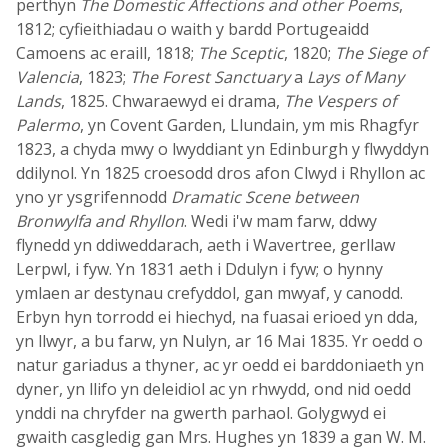
perthyn
The Domestic Affections and other Poems
,
1812; cyfieithiadau o waith y bardd Portugeaidd
Camoens ac eraill, 1818;
The Sceptic
, 1820;
The Siege of
Valencia
, 1823;
The Forest Sanctuary
a
Lays of Many
Lands
, 1825. Chwaraewyd ei drama,
The Vespers of
Palermo
, yn Covent Garden, Llundain, ym mis Rhagfyr
1823, a chyda mwy o lwyddiant yn Edinburgh y flwyddyn
ddilynol. Yn 1825 croesodd dros afon Clwyd i Rhyllon ac
yno yr ysgrifennodd
Dramatic Scene between
Bronwylfa and Rhyllon
. Wedi i'w mam farw, ddwy
flynedd yn ddiweddarach, aeth i Wavertree, gerllaw
Lerpwl, i fyw. Yn 1831 aeth i Ddulyn i fyw; o hynny
ymlaen ar destynau crefyddol, gan mwyaf, y canodd.
Erbyn hyn torrodd ei hiechyd, na fuasai erioed yn dda,
yn llwyr, a bu farw, yn Nulyn, ar 16 Mai 1835. Yr oedd o
natur gariadus a thyner, ac yr oedd ei barddoniaeth yn
dyner, yn llifo yn deleidiol ac yn rhwydd, ond nid oedd
ynddi na chryfder na gwerth parhaol. Golygwyd ei
gwaith casgledig gan Mrs. Hughes yn 1839 a gan W. M.