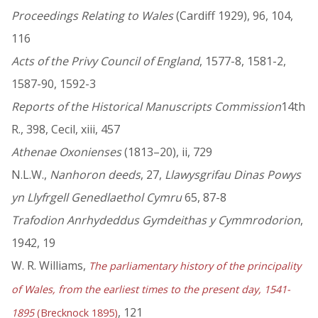
Proceedings Relating to Wales
(Cardiff 1929), 96, 104,
116
Acts of the Privy Council of England
, 1577-8, 1581-2,
1587-90, 1592-3
Reports of the Historical Manuscripts Commission
14th
R., 398, Cecil, xiii, 457
Athenae Oxonienses
(1813–20), ii, 729
N.L.W.,
Nanhoron deeds
, 27,
Llawysgrifau Dinas Powys
yn Llyfrgell Genedlaethol Cymru
65, 87-8
Trafodion Anrhydeddus Gymdeithas y Cymmrodorion
,
1942, 19
W. R. Williams,
The parliamentary history of the principality
of Wales, from the earliest times to the present day, 1541-
, 121
1895
(Brecknock 1895)