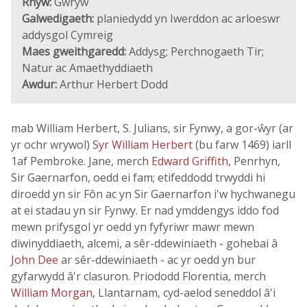
Rhyw:
Gwryw
Galwedigaeth:
planiedydd yn Iwerddon ac arloeswr
addysgol Cymreig
Maes gweithgaredd:
Addysg; Perchnogaeth Tir;
Natur ac Amaethyddiaeth
Awdur:
Arthur Herbert Dodd
mab William Herbert, S. Julians, sir Fynwy, a gor-ŵyr (ar
yr ochr wrywol)
Syr William Herbert
(bu farw 1469) iarll
1af Pembroke. Jane, merch
Edward Griffith
, Penrhyn,
Sir Gaernarfon, oedd ei fam; etifeddodd trwyddi hi
diroedd yn sir Fôn ac yn Sir Gaernarfon i'w hychwanegu
at ei stadau yn sir Fynwy. Er nad ymddengys iddo fod
mewn prifysgol yr oedd yn fyfyriwr mawr mewn
diwinyddiaeth, alcemi, a sêr-ddewiniaeth - gohebai â
John Dee
ar sêr-ddewiniaeth - ac yr oedd yn bur
gyfarwydd â'r clasuron. Priododd Florentia, merch
William Morgan
, Llantarnam, cyd-aelod seneddol â'i