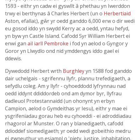
1593 - eithr yn cadw ei gyswllt â phethau yn Iwerddon
trwy ei berthynas â Charles Herbert (un o
Herbertiaid
Aston, efallai;), gŵr yr oedd ganddo 6,000 erw o dir wedi
eu gosod iddo yn swydd Kerry ac a oedd, yntau hefyd,
yn byw yn Castle Island. Cafodd Syr William Herbert ei
enwi gan
ail iarll Pembroke
i fod yn aelod o Gyngor y
Goror yn Llwydlo ond nid ymddengys iddo gael ei
ddewis.
Dywedodd Herbert wrth
Burghley
yn 1588 fod ganddo
dair uchelgais - sgrifennu llyfr, plannu trefedigaeth, a
sefydlu coleg. Am y llyfr - cyhoeddodd lyfrynnau nad
oedd iddynt ddiddordeb ond am dymor byr, llyfrau
dadleuol Protestannaidd (un ohonynt yn erbyn
Campion, aelod o Gymdeithas yr Iesu), eithr y mae ei
ysgrifeniadau gorau heb eu cyhoeddi - ei adroddiadau
rhagorol ar Munster. O ran y blanedigaeth, cafodd
ddioddef siomedigaeth; yr oedd wedi gobeithio medru
ei gwneuthur yn esiampl o 'piety, justice, inhabitation,