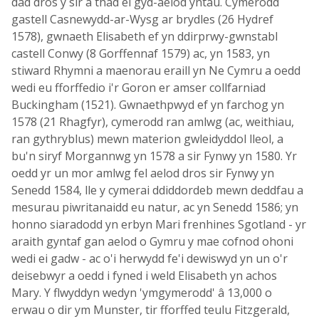
dad dros y sir a thad ei gyd-aelod yntau. Cymerodd
gastell Casnewydd-ar-Wysg ar brydles (26 Hydref
1578), gwnaeth Elisabeth ef yn ddirprwy-gwnstabl
castell Conwy (8 Gorffennaf 1579) ac, yn 1583, yn
stiward Rhymni a maenorau eraill yn Ne Cymru a oedd
wedi eu fforffedio i'r Goron er amser collfarniad
Buckingham (1521). Gwnaethpwyd ef yn farchog yn
1578 (21 Rhagfyr), cymerodd ran amlwg (ac, weithiau,
ran gythryblus) mewn materion gwleidyddol lleol, a
bu'n siryf Morgannwg yn 1578 a sir Fynwy yn 1580. Yr
oedd yr un mor amlwg fel aelod dros sir Fynwy yn
Senedd 1584, lle y cymerai ddiddordeb mewn deddfau a
mesurau piwritanaidd eu natur, ac yn Senedd 1586; yn
honno siaradodd yn erbyn Mari frenhines Sgotland - yr
araith gyntaf gan aelod o Gymru y mae cofnod ohoni
wedi ei gadw - ac o'i herwydd fe'i dewiswyd yn un o'r
deisebwyr a oedd i fyned i weld Elisabeth yn achos
Mary. Y flwyddyn wedyn 'ymgymerodd' â 13,000 o
erwau o dir ym Munster, tir fforffed teulu Fitzgerald,