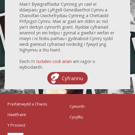
Mae'r Bywgraffiadur Cymreig yn cael ei
ddarparu gan Lyfrgell Genedlaethol Cymru a
Chanolfan Uwchefrydiau Cymreig a Cheltaidd
Prifysgol Cymru. Mae ar gael am ddim ac nid
yw'n derbyn cymorth grant. Byddai cyfraniad
ariannol yn ein helpu i gynnal a gwella'r wefan er
mwyn i ni fedru parhau i gydnabod Cymry sydd
wedi gwneud cyfraniad nodedig i fywyd yng
Nghymru a thu hwnt.
Ewch i'n
tudalen codi arian
am ragor o
wybodaeth.
Cyfrannu
Preifatrwydd a Chwcis
Cymorth
Hawlfraint
Cysylltu
Y Prosiect