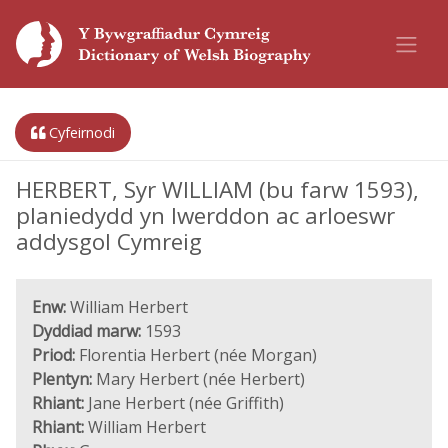
Cyfeirnodi
HERBERT, Syr WILLIAM (bu farw 1593),
planiedydd yn Iwerddon ac arloeswr
addysgol Cymreig
Enw:
William Herbert
Dyddiad marw:
1593
Priod:
Florentia Herbert (née Morgan)
Plentyn:
Mary Herbert (née Herbert)
Rhiant:
Jane Herbert (née Griffith)
Rhiant:
William Herbert