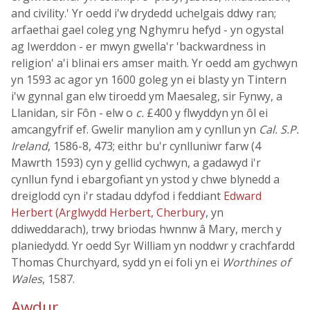
and civility.' Yr oedd i'w drydedd uchelgais ddwy ran;
arfaethai gael coleg yng Nghymru hefyd - yn ogystal
ag Iwerddon - er mwyn gwella'r 'backwardness in
religion' a'i blinai ers amser maith. Yr oedd am gychwyn
yn 1593 ac agor yn 1600 goleg yn ei blasty yn Tintern
i'w gynnal gan elw tiroedd ym Maesaleg, sir Fynwy, a
Llanidan, sir Fôn - elw o
c.
£400 y flwyddyn yn ôl ei
amcangyfrif ef. Gwelir manylion am y cynllun yn
Cal. S.P.
Ireland
, 1586-8, 473; eithr bu'r cynlluniwr farw (4
Mawrth 1593) cyn y gellid cychwyn, a gadawyd i'r
cynllun fynd i ebargofiant yn ystod y chwe blynedd a
dreiglodd cyn i'r stadau ddyfod i feddiant
Edward
Herbert (Arglwydd Herbert, Cherbury
, yn
ddiweddarach), trwy briodas hwnnw â Mary, merch y
planiedydd. Yr oedd Syr William yn noddwr y crachfardd
Thomas Churchyard, sydd yn ei foli yn ei
Worthines of
Wales
, 1587.
Awdur