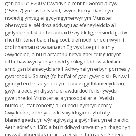
gan dalu
c.
£200 y flwyddyn o rent i'r Goron a byw
(1586-7) yn Castle Island, swydd Kerry. Daeth yn
nodedig ymysg ei gydymgymerwyr ym Munster
oherwydd ei sêl dros addysgu ac efengyleiddio a'i
gydymdeimlad â'r tenantiaid Gwyddelig; ceisiodd gadw
rhenti'r tenantiaid rhag codi, trefnodd, er eu mwyn, i
droi rhannau o wasanaeth Eglwys Loegr i iaith y
Gwyddelod, a bu'n arfaethu hefyd gael coleg iddynt -
eithr hawliwyd y tir yr oedd y coleg i fod i'w adeiladu
arno gan blaniedydd arall. Achwynai yn erbyn gormes y
gwarchodlu Seisnig (fe hoffai ef gael gwŷr o sir Fynwy i
gymryd eu lle) ac yn erbyn rhaib ei gydblaniedyddion,
gwŷr a oedd yn diystyru ei awdurdod fel is-lywydd
gweithredol Munster ac a ymosodai ar ei 'Welsh
humour,' 'fat conceit,' a'i duedd i gymryd ochr y
Gwyddelod; eithr yr oedd swyddogion cyfrifol y
blanedigaeth, yn wŷr eglwysig a gwŷr llên, yn ei bleidio.
Aeth adref yn 1589 a bu'n ddiwyd unwaith yn rhagor yn
mywyd cyhoeddus ei sir - yn y sir ei hun ac yn Senedd