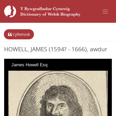
Cyfeirnodi
HOWELL, JAMES (1594? - 1666), awdur
James Howell Esq