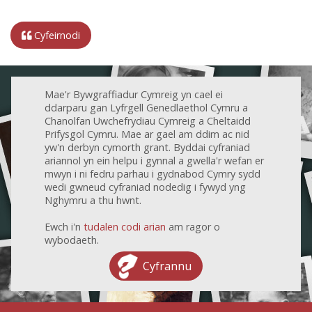
Cyfeirnodi
Mae'r Bywgraffiadur Cymreig yn cael ei
ddarparu gan Lyfrgell Genedlaethol Cymru a
Chanolfan Uwchefrydiau Cymreig a Cheltaidd
Prifysgol Cymru. Mae ar gael am ddim ac nid
yw'n derbyn cymorth grant. Byddai cyfraniad
ariannol yn ein helpu i gynnal a gwella'r wefan er
mwyn i ni fedru parhau i gydnabod Cymry sydd
wedi gwneud cyfraniad nodedig i fywyd yng
Nghymru a thu hwnt.
Ewch i'n
tudalen codi arian
am ragor o
wybodaeth.
Cyfrannu