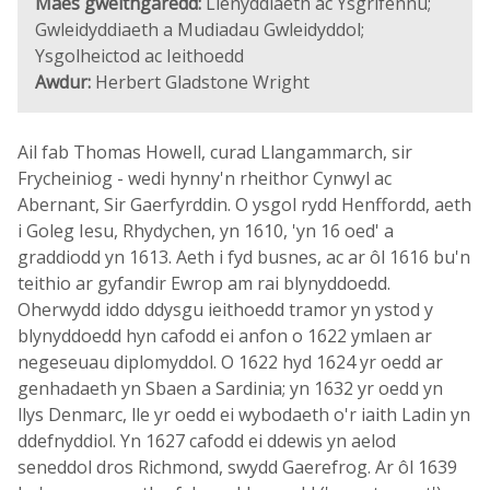
Maes gweithgaredd:
Llenyddiaeth ac Ysgrifennu;
Gwleidyddiaeth a Mudiadau Gwleidyddol;
Ysgolheictod ac Ieithoedd
Awdur:
Herbert Gladstone Wright
Ail fab Thomas Howell, curad Llangammarch, sir
Frycheiniog - wedi hynny'n rheithor Cynwyl ac
Abernant, Sir Gaerfyrddin. O ysgol rydd Henffordd, aeth
i Goleg Iesu, Rhydychen, yn 1610, 'yn 16 oed' a
graddiodd yn 1613. Aeth i fyd busnes, ac ar ôl 1616 bu'n
teithio ar gyfandir Ewrop am rai blynyddoedd.
Oherwydd iddo ddysgu ieithoedd tramor yn ystod y
blynyddoedd hyn cafodd ei anfon o 1622 ymlaen ar
negeseuau diplomyddol. O 1622 hyd 1624 yr oedd ar
genhadaeth yn Sbaen a Sardinia; yn 1632 yr oedd yn
llys Denmarc, lle yr oedd ei wybodaeth o'r iaith Ladin yn
ddefnyddiol. Yn 1627 cafodd ei ddewis yn aelod
seneddol dros Richmond, swydd Gaerefrog. Ar ôl 1639