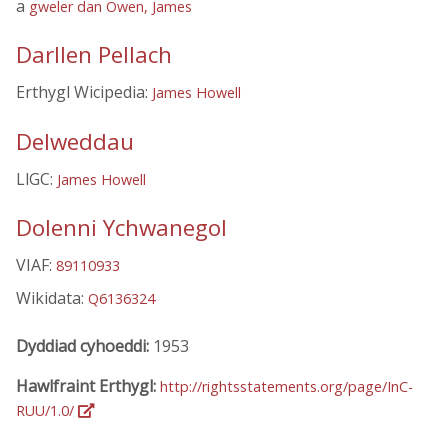
a
gweler dan Owen, James
Darllen Pellach
Erthygl Wicipedia:
James Howell
Delweddau
LlGC:
James Howell
Dolenni Ychwanegol
VIAF:
89110933
Wikidata:
Q6136324
Dyddiad cyhoeddi:
1953
Hawlfraint Erthygl:
http://rightsstatements.org/page/InC-
RUU/1.0/