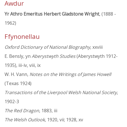
Awdur
Yr Athro Emeritus Herbert Gladstone Wright
, (1888 -
1962)
Ffynonellau
Oxford Dictionary of National Biography
, xxviii
E. Bensly, yn
Aberystwyth Studies
(Aberystwyth 1912-
1935), iii-iv, viii, ix
W. H. Vann,
Notes on the Writings of James Howell
(Texas 1924)
Transactions of the Liverpool Welsh National Society
,
1902-3
The Red Dragon
, 1883, iii
The Welsh Outlook
, 1920, vii; 1928, xv