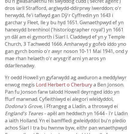
bu'n gwasanaethu fel swyddog cudd ('secret agent')
dros iarll Strafford, arglwydd-ddirprwy Iwerddon; o'r
herwydd, fe'i taflwyd gan Dŷ'r Cyffredin yn 1643 i
garchar y Fleet, lle y bu hyd 1651. Gwnaethpwyd ef yn
hanesydd brenhinol ('historiographer royal') yn 1661
yn dâl am ei gymorth i Siarl I. Claddwyd ef yn y Temple
Church, 3 Tachwedd 1666. Amharwyd y gofeb iddo yno
gan gyrch bomio o'r awyr noson 10-11 Mai 1941, ond y
mae rhan helaeth o'r arysgrif arni yn aros yn
ddarllenadwy.
Yr oedd Howell yn gyfarwydd ag awduron a meddylwyr
enwog megis
Lord Herbert o Cherbury
a Ben Jonson.
Pan fu Jonson farw talodd Howell deyrnged iddo yn
ffurf marwnad. Cyfieithiwyd ei alegori wleidyddol,
Dodona's Grove
, i Ffrangeg a Lladin, a throswyd ei
England's Teares
- apêl am heddwch yn 1644 - i'r Lladin
a iaith Holland. Yn ei bamffledi gwleidyddol bu'n pledio
achos Siarl I tra bu hwnnw byw, eithr pan wnaethpwyd