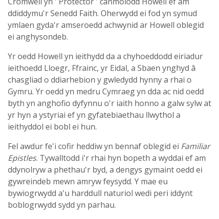
Cromwell yn ' Protector ' canmolodd Howell ef am
ddiddymu'r Senedd Faith. Oherwydd ei fod yn symud
ymlaen gyda'r amseroedd achwynid ar Howell oblegid
ei anghysondeb.
Yr oedd Howell yn ieithydd da a chyhoeddodd eiriadur
ieithoedd Lloegr, Ffrainc, yr Eidal, a Sbaen ynghyd â
chasgliad o ddiarhebion y gwledydd hynny a rhai o
Gymru. Yr oedd yn medru Cymraeg yn dda ac nid oedd
byth yn anghofio dyfynnu o'r iaith honno a galw sylw at
yr hyn a ystyriai ef yn gyfatebiaethau llwythol a
ieithyddol ei bobl ei hun.
Fel awdur fe'i cofir heddiw yn bennaf oblegid ei
Familiar
Epistles
. Tywalltodd i'r rhai hyn bopeth a wyddai ef am
ddynolryw a phethau'r byd, a dengys gymaint oedd ei
gywreindeb mewn amryw feysydd. Y mae eu
bywiogrwydd a'u harddull naturiol wedi peri iddynt
boblogrwydd sydd yn parhau.