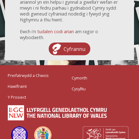
ariannol yn ein helpu i gynnal a gwella'r wefan er
mwyn i ni fedru parhau i gydnabod Cymry sydd
wedi gwneud cyfraniad nodedig i fywyd yng
Nghymru a thu hwnt.
Ewch i'n
tudalen codi arian
am ragor o
wybodaeth.
Cyfrannu
Preifatrwydd a Chwcis
Cymorth
Hawlfraint
Cysylltu
Y Prosiect