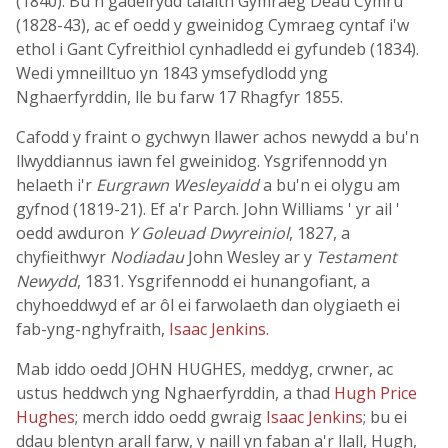
(1840). Bu'n gadeirydd talaith Gymraeg Deau Cymru
(1828-43), ac ef oedd y gweinidog Cymraeg cyntaf i'w
ethol i Gant Cyfreithiol cynhadledd ei gyfundeb (1834).
Wedi ymneilltuo yn 1843 ymsefydlodd yng
Nghaerfyrddin, lle bu farw 17 Rhagfyr 1855.
Cafodd y fraint o gychwyn llawer achos newydd a bu'n
llwyddiannus iawn fel gweinidog. Ysgrifennodd yn
helaeth i'r
Eurgrawn Wesleyaidd
a bu'n ei olygu am
gyfnod (1819-21). Ef a'r Parch. John Williams ' yr ail '
oedd awduron
Y Goleuad Dwyreiniol
, 1827, a
chyfieithwyr
Nodiadau
John Wesley ar y
Testament
Newydd
, 1831. Ysgrifennodd ei hunangofiant, a
chyhoeddwyd ef ar ôl ei farwolaeth dan olygiaeth ei
fab-yng-nghyfraith,
Isaac Jenkins
.
Mab iddo oedd JOHN HUGHES, meddyg, crwner, ac
ustus heddwch yng Nghaerfyrddin, a thad
Hugh Price
Hughes
; merch iddo oedd gwraig
Isaac Jenkins
; bu ei
ddau blentyn arall farw, y naill yn faban a'r llall, Hugh,