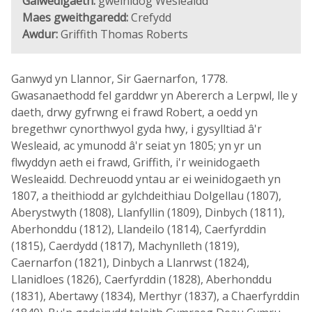
Galwedigaeth:
gweinidog Wesleaidd
Maes gweithgaredd:
Crefydd
Awdur:
Griffith Thomas Roberts
Ganwyd yn Llannor, Sir Gaernarfon, 1778.
Gwasanaethodd fel garddwr yn Abererch a Lerpwl, lle y
daeth, drwy gyfrwng ei frawd Robert, a oedd yn
bregethwr cynorthwyol gyda hwy, i gysylltiad â'r
Wesleaid, ac ymunodd â'r seiat yn 1805; yn yr un
flwyddyn aeth ei frawd, Griffith, i'r weinidogaeth
Wesleaidd. Dechreuodd yntau ar ei weinidogaeth yn
1807, a theithiodd ar gylchdeithiau Dolgellau (1807),
Aberystwyth (1808), Llanfyllin (1809), Dinbych (1811),
Aberhonddu (1812), Llandeilo (1814), Caerfyrddin
(1815), Caerdydd (1817), Machynlleth (1819),
Caernarfon (1821), Dinbych a Llanrwst (1824),
Llanidloes (1826), Caerfyrddin (1828), Aberhonddu
(1831), Abertawy (1834), Merthyr (1837), a Chaerfyrddin