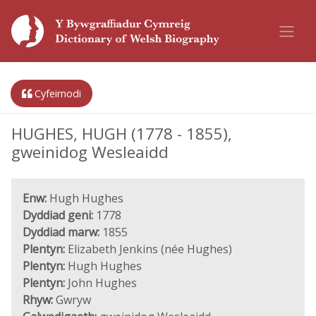
Cyfeirnodi
HUGHES, HUGH (1778 - 1855),
gweinidog Wesleaidd
Enw:
Hugh Hughes
Dyddiad geni:
1778
Dyddiad marw:
1855
Plentyn:
Elizabeth Jenkins (née Hughes)
Plentyn:
Hugh Hughes
Plentyn:
John Hughes
Rhyw:
Gwryw