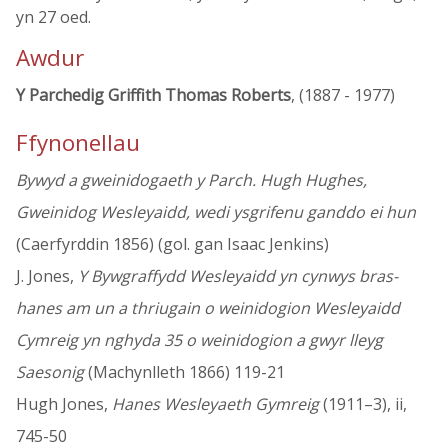
yn 27 oed.
Awdur
Y Parchedig Griffith Thomas Roberts
, (1887 - 1977)
Ffynonellau
Bywyd a gweinidogaeth y Parch. Hugh Hughes,
Gweinidog Wesleyaidd, wedi ysgrifenu ganddo ei hun
(Caerfyrddin 1856) (gol. gan Isaac Jenkins)
J. Jones,
Y Bywgraffydd Wesleyaidd yn cynwys bras-
hanes am un a thriugain o weinidogion Wesleyaidd
Cymreig yn nghyda 35 o weinidogion a gwyr lleyg
Saesonig
(Machynlleth 1866) 119-21
Hugh Jones,
Hanes Wesleyaeth Gymreig
(1911–3), ii,
745-50