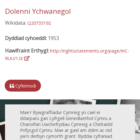
Dolenni Ychwanegol
Wikidata:
Q20733192
Dyddiad cyhoeddi:
1953
Hawlfraint Erthygl:
http://rightsstatements.org/page/InC-
RUU/1.0/
Cyfeirnodi
Mae'r Bywgraffiadur Cymreig yn cael ei
ddarparu gan Lyfrgell Genedlaethol Cymru a
Chanolfan Uwchefrydiau Cymreig a Cheltaidd
Prifysgol Cymru. Mae ar gael am ddim ac nid
yw'n derbyn cymorth grant. Byddai cyfraniad