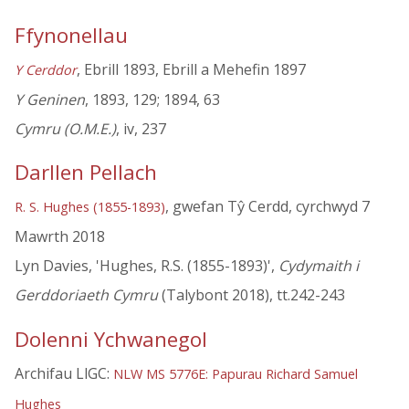
Ffynonellau
, Ebrill 1893, Ebrill a Mehefin 1897
Y Cerddor
Y Geninen
, 1893, 129; 1894, 63
Cymru (O.M.E.)
, iv, 237
Darllen Pellach
, gwefan Tŷ Cerdd, cyrchwyd 7
R. S. Hughes (1855-1893)
Mawrth 2018
Lyn Davies, 'Hughes, R.S. (1855-1893)',
Cydymaith i
Gerddoriaeth Cymru
(Talybont 2018), tt.242-243
Dolenni Ychwanegol
Archifau LlGC:
NLW MS 5776E: Papurau Richard Samuel
Hughes