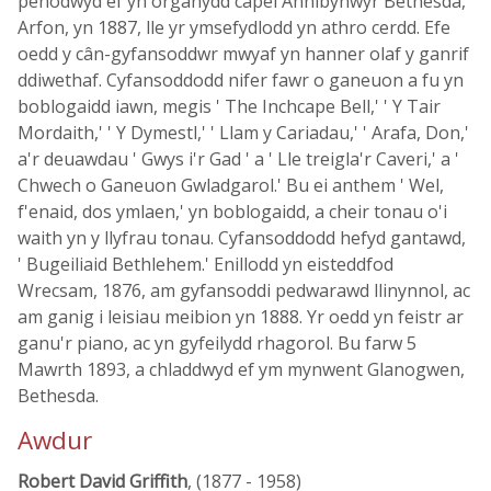
penodwyd ef yn organydd capel Annibynwyr Bethesda,
Arfon, yn 1887, lle yr ymsefydlodd yn athro cerdd. Efe
oedd y cân-gyfansoddwr mwyaf yn hanner olaf y ganrif
ddiwethaf. Cyfansoddodd nifer fawr o ganeuon a fu yn
boblogaidd iawn, megis ' The Inchcape Bell,' ' Y Tair
Mordaith,' ' Y Dymestl,' ' Llam y Cariadau,' ' Arafa, Don,'
a'r deuawdau ' Gwys i'r Gad ' a ' Lle treigla'r Caveri,' a '
Chwech o Ganeuon Gwladgarol.' Bu ei anthem ' Wel,
f'enaid, dos ymlaen,' yn boblogaidd, a cheir tonau o'i
waith yn y llyfrau tonau. Cyfansoddodd hefyd gantawd,
' Bugeiliaid Bethlehem.' Enillodd yn eisteddfod
Wrecsam, 1876, am gyfansoddi pedwarawd llinynnol, ac
am ganig i leisiau meibion yn 1888. Yr oedd yn feistr ar
ganu'r piano, ac yn gyfeilydd rhagorol. Bu farw 5
Mawrth 1893, a chladdwyd ef ym mynwent Glanogwen,
Bethesda.
Awdur
Robert David Griffith
, (1877 - 1958)