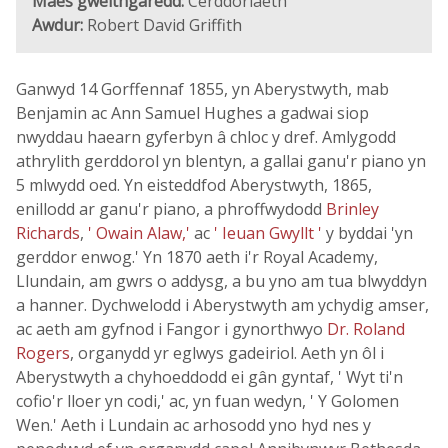
Maes gweithgaredd:
Cerddoriaeth
Awdur:
Robert David Griffith
Ganwyd 14 Gorffennaf 1855, yn Aberystwyth, mab
Benjamin ac Ann Samuel Hughes a gadwai siop
nwyddau haearn gyferbyn â chloc y dref. Amlygodd
athrylith gerddorol yn blentyn, a gallai ganu'r piano yn
5 mlwydd oed. Yn eisteddfod Aberystwyth, 1865,
enillodd ar ganu'r piano, a phroffwydodd
Brinley
Richards
,
' Owain Alaw,'
ac
' Ieuan Gwyllt '
y byddai 'yn
gerddor enwog.' Yn 1870 aeth i'r Royal Academy,
Llundain, am gwrs o addysg, a bu yno am tua blwyddyn
a hanner. Dychwelodd i Aberystwyth am ychydig amser,
ac aeth am gyfnod i Fangor i gynorthwyo
Dr. Roland
Rogers
, organydd yr eglwys gadeiriol. Aeth yn ôl i
Aberystwyth a chyhoeddodd ei gân gyntaf, ' Wyt ti'n
cofio'r lloer yn codi,' ac, yn fuan wedyn, ' Y Golomen
Wen.' Aeth i Lundain ac arhosodd yno hyd nes y