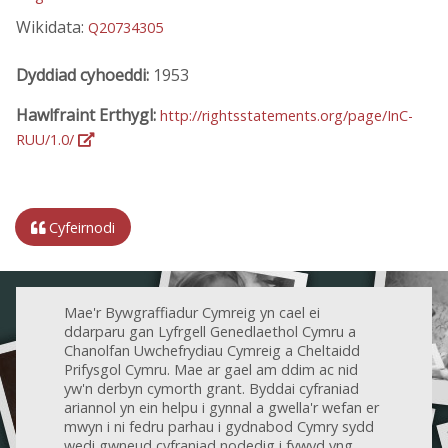
Wikidata:
Q20734305
Dyddiad cyhoeddi:
1953
Hawlfraint Erthygl:
http://rightsstatements.org/page/InC-
RUU/1.0/
Cyfeirnodi
Mae'r Bywgraffiadur Cymreig yn cael ei
ddarparu gan Lyfrgell Genedlaethol Cymru a
Chanolfan Uwchefrydiau Cymreig a Cheltaidd
Prifysgol Cymru. Mae ar gael am ddim ac nid
yw'n derbyn cymorth grant. Byddai cyfraniad
ariannol yn ein helpu i gynnal a gwella'r wefan er
mwyn i ni fedru parhau i gydnabod Cymry sydd
wedi gwneud cyfraniad nodedig i fywyd yng