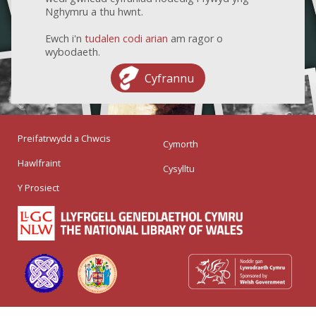
Nghymru a thu hwnt.
Ewch i'n
tudalen codi arian
am ragor o
wybodaeth.
Cyfrannu
Preifatrwydd a Chwcis
Cymorth
Hawlfraint
Cysylltu
Y Prosiect