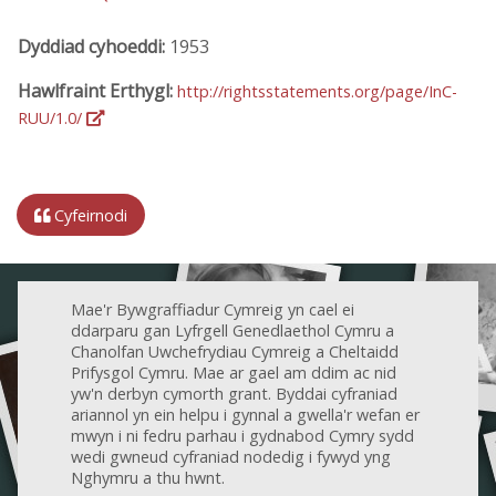
Dyddiad cyhoeddi:
1953
Hawlfraint Erthygl:
http://rightsstatements.org/page/InC-
RUU/1.0/
Cyfeirnodi
Mae'r Bywgraffiadur Cymreig yn cael ei
ddarparu gan Lyfrgell Genedlaethol Cymru a
Chanolfan Uwchefrydiau Cymreig a Cheltaidd
Prifysgol Cymru. Mae ar gael am ddim ac nid
yw'n derbyn cymorth grant. Byddai cyfraniad
ariannol yn ein helpu i gynnal a gwella'r wefan er
mwyn i ni fedru parhau i gydnabod Cymry sydd
wedi gwneud cyfraniad nodedig i fywyd yng
Nghymru a thu hwnt.