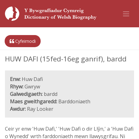
Cyfeirnodi
HUW DAFI (15fed-16eg ganrif), bardd
Enw:
Huw Dafi
Rhyw:
Gwryw
Galwedigaeth:
bardd
Maes gweithgaredd:
Barddoniaeth
Awdur:
Ray Looker
Ceir yr enw 'Huw Dafi,' 'Huw Dafi o dir Llŷn,' a 'Huw Dafi
o Wynedd' wrth farddoniaeth mewn llawysgrifau. Ni