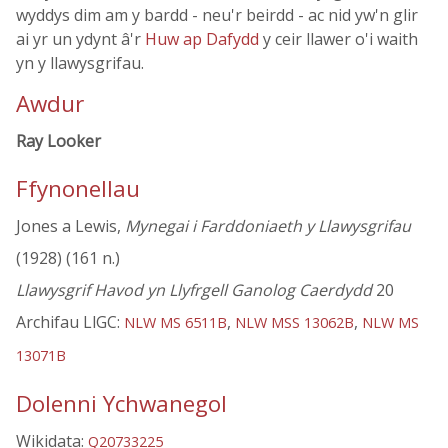
wyddys dim am y bardd - neu'r beirdd - ac nid yw'n glir
ai yr un ydynt â'r
Huw ap Dafydd
y ceir llawer o'i waith
yn y llawysgrifau.
Awdur
Ray Looker
Ffynonellau
Jones a Lewis,
Mynegai i Farddoniaeth y Llawysgrifau
(1928) (161 n.)
Llawysgrif Havod yn Llyfrgell Ganolog Caerdydd
20
Archifau LlGC:
,
,
NLW MS 6511B
NLW MSS 13062B
NLW MS
13071B
Dolenni Ychwanegol
Wikidata:
Q20733225