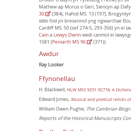
Mathew ap Morus o Geri, Siencyn ap Dafyd
30
(384), Hafod MS. 13 (197), Brogyntyn 
iddo fod yn bresennol yng ngwarchae Bou
Cardiff MS. 50 (sef 274-5, 293-356) yn ei 
Cain
a
Lewys Dwnn
wedi canmol ei lawysgr
1581 (
Peniarth MS 96
(371)).
Awdur
Ray Looker
Ffynonellau
H. Blackwell,
NLW MSS 9251-9277A: A Dictiona
Edward Jones,
Musical and poetical relicks o
William Owen Pughe,
The Cambrian Biogr
Reports of the Historical Manuscripts C