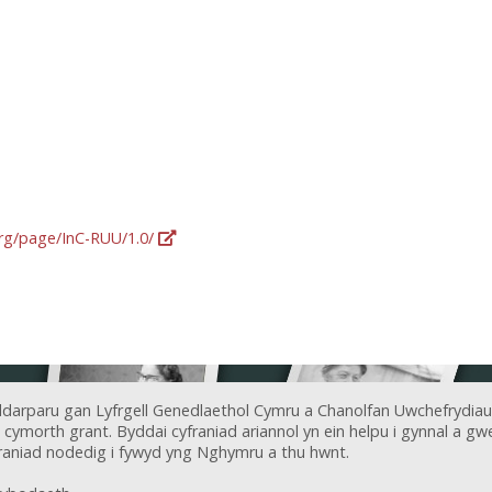
org/page/InC-RUU/1.0/
ddarparu gan Lyfrgell Genedlaethol Cymru a Chanolfan Uwchefrydiau
ymorth grant. Byddai cyfraniad ariannol yn ein helpu i gynnal a gwel
aniad nodedig i fywyd yng Nghymru a thu hwnt.