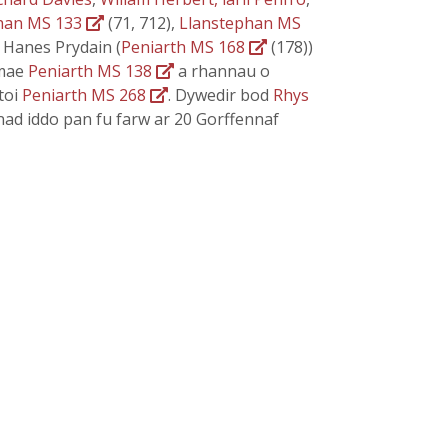
han MS 133
(71, 712),
Llanstephan MS
i Hanes Prydain (
Peniarth MS 168
(178))
 mae
Peniarth MS 138
a rhannau o
toi
Peniarth MS 268
. Dywedir bod
Rhys
ad iddo pan fu farw ar 20 Gorffennaf