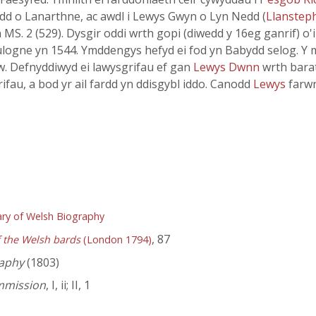
d o Lanarthne, ac awdl i Lewys Gwyn o Lyn Nedd (
Llanstep
MS. 2 (529). Dysgir oddi wrth gopi (diwedd y 16eg ganrif) o'
logne yn 1544. Ymddengys hefyd ei fod yn Babydd selog. Y
law. Defnyddiwyd ei lawysgrifau ef gan
Lewys Dwnn
wrth bara
ifau, a bod yr ail fardd yn ddisgybl iddo. Canodd
Lewys
farwn
ry of Welsh Biography
, 87
f the Welsh bards
(London 1794)
aphy
(1803)
ommission
, I, ii; II, 1