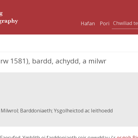
Hafan
Pori
w 1581), bardd, achydd, a milwr
 Milwrol; Barddoniaeth; Ysgolheictod ac Ieithoedd
Faesyfed. Ymhlith ei farddoniaeth ceir cywyddau i'r
esgob Ri