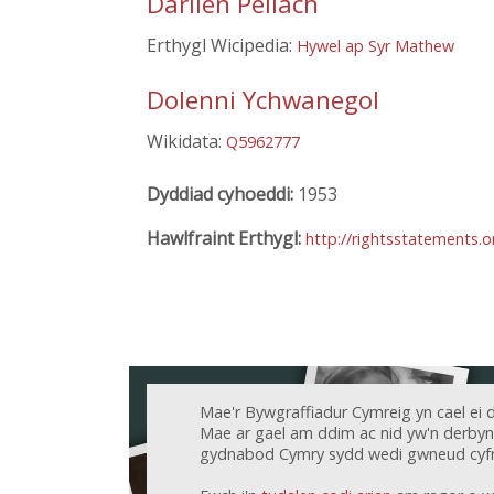
Darllen Pellach
Erthygl Wicipedia:
Hywel ap Syr Mathew
Dolenni Ychwanegol
Wikidata:
Q5962777
Dyddiad cyhoeddi:
1953
Hawlfraint Erthygl:
http://rightsstatements.
Mae'r Bywgraffiadur Cymreig yn cael ei 
Mae ar gael am ddim ac nid yw'n derbyn c
gydnabod Cymry sydd wedi gwneud cyfr