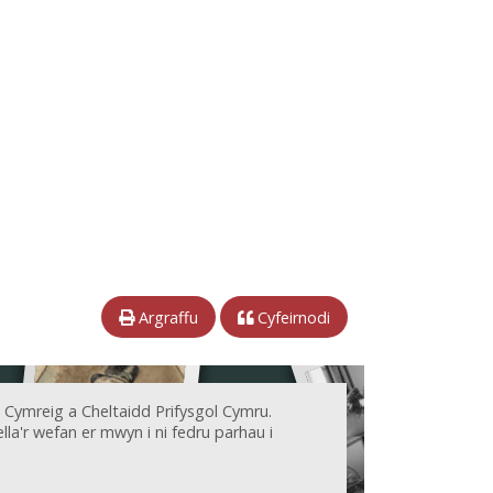
Argraffu
Cyfeirnodi
 Cymreig a Cheltaidd Prifysgol Cymru.
la'r wefan er mwyn i ni fedru parhau i