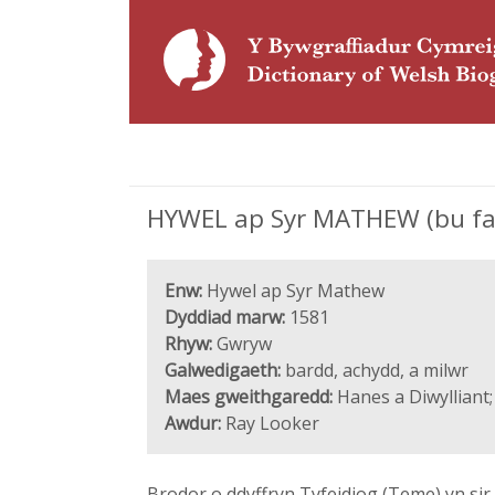
HYWEL ap Syr MATHEW (bu far
Enw:
Hywel ap Syr Mathew
Dyddiad marw:
1581
Rhyw:
Gwryw
Galwedigaeth:
bardd, achydd, a milwr
Maes gweithgaredd:
Hanes a Diwylliant;
Awdur:
Ray Looker
Brodor o ddyffryn Tyfeidiog (Teme) yn sir 