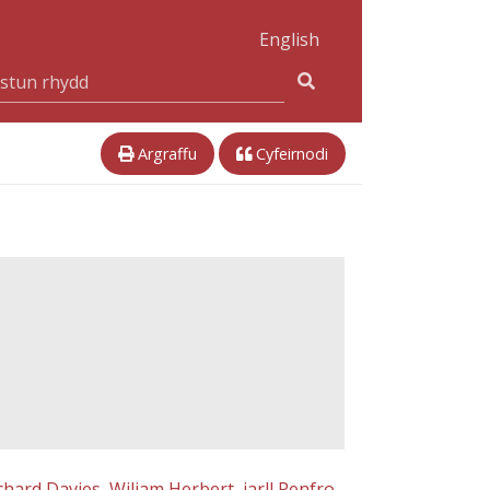
English
Argraffu
Cyfeirnodi
chard Davies
,
Wiliam Herbert, iarll Penfro
,