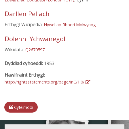
Darllen Pellach
Erthygl Wicipedia:
Hywel ap Rhodri Molwynog
Dolenni Ychwanegol
Wikidata:
Q2670597
Dyddiad cyhoeddi:
1953
Hawlfraint Erthygl:
http://rightsstatements.org/page/InC/1.0/
Cyfeirnodi