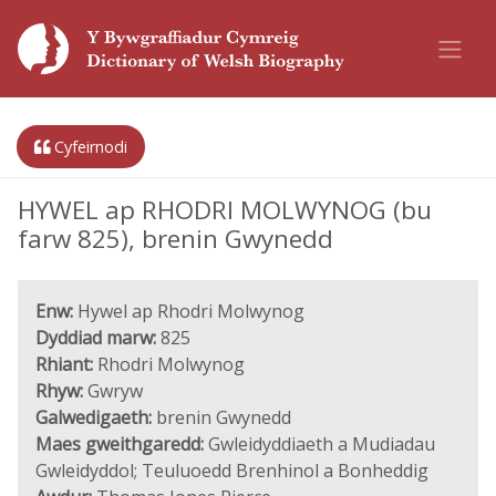
Cyfeirnodi
HYWEL ap RHODRI MOLWYNOG (bu
farw 825), brenin Gwynedd
Enw:
Hywel ap Rhodri Molwynog
Dyddiad marw:
825
Rhiant:
Rhodri Molwynog
Rhyw:
Gwryw
Galwedigaeth:
brenin Gwynedd
Maes gweithgaredd:
Gwleidyddiaeth a Mudiadau
Gwleidyddol; Teuluoedd Brenhinol a Bonheddig