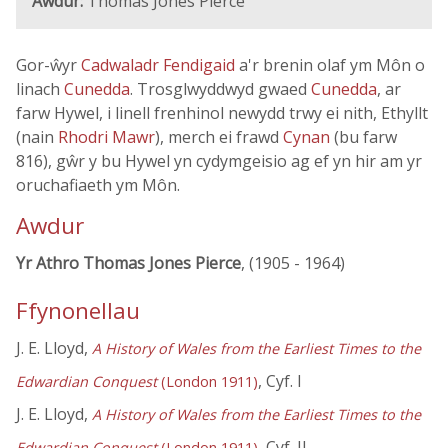
Awdur:
Thomas Jones Pierce
Gor-ŵyr
Cadwaladr Fendigaid
a'r brenin olaf ym Môn o
linach
Cunedda
. Trosglwyddwyd gwaed
Cunedda
, ar
farw Hywel, i linell frenhinol newydd trwy ei nith, Ethyllt
(nain
Rhodri Mawr
), merch ei frawd
Cynan
(bu farw
816), gŵr y bu Hywel yn cydymgeisio ag ef yn hir am yr
oruchafiaeth ym Môn.
Awdur
Yr Athro Thomas Jones Pierce
, (1905 - 1964)
Ffynonellau
J. E. Lloyd,
A History of Wales from the Earliest Times to the
, Cyf. I
Edwardian Conquest
(London 1911)
J. E. Lloyd,
A History of Wales from the Earliest Times to the
, Cyf. II
Edwardian Conquest
(London 1911)