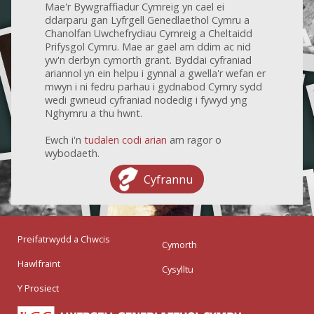
Mae'r Bywgraffiadur Cymreig yn cael ei
ddarparu gan Lyfrgell Genedlaethol Cymru a
Chanolfan Uwchefrydiau Cymreig a Cheltaidd
Prifysgol Cymru. Mae ar gael am ddim ac nid
yw'n derbyn cymorth grant. Byddai cyfraniad
ariannol yn ein helpu i gynnal a gwella'r wefan er
mwyn i ni fedru parhau i gydnabod Cymry sydd
wedi gwneud cyfraniad nodedig i fywyd yng
Nghymru a thu hwnt.
Ewch i'n
tudalen codi arian
am ragor o
wybodaeth.
Cyfrannu
Preifatrwydd a Chwcis
Cymorth
Hawlfraint
Cysylltu
Y Prosiect