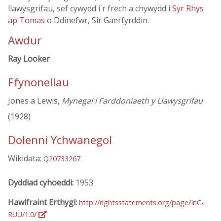
llawysgrifau, sef cywydd i'r frech a chywydd i
Syr Rhys
ap Tomas
o Ddinefwr, Sir Gaerfyrddin.
Awdur
Ray Looker
Ffynonellau
Jones a Lewis,
Mynegai i Farddoniaeth y Llawysgrifau
(1928)
Dolenni Ychwanegol
Wikidata:
Q20733267
Dyddiad cyhoeddi:
1953
Hawlfraint Erthygl:
http://rightsstatements.org/page/InC-
RUU/1.0/