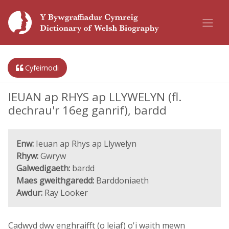
Cyfeirnodi
IEUAN ap RHYS ap LLYWELYN (fl.
dechrau'r 16eg ganrif), bardd
Enw:
Ieuan ap Rhys ap Llywelyn
Rhyw:
Gwryw
Galwedigaeth:
bardd
Maes gweithgaredd:
Barddoniaeth
Awdur:
Ray Looker
Cadwyd dwy enghraifft (o leiaf) o'i waith mewn