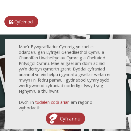
Cyfeirnodi
Mae'r Bywgraffiadur Cymreig yn cael ei
ddarparu gan Lyfrgell Genedlaethol Cymru a
Chanolfan Uwchefrydiau Cymreig a Cheltaidd
Prifysgol Cymru. Mae ar gael am ddim ac nid
yw'n derbyn cymorth grant. Byddai cyfraniad
ariannol yn ein helpu i gynnal a gwella'r wefan er
mwyn i ni fedru parhau i gydnabod Cymry sydd
wedi gwneud cyfraniad nodedig i fywyd yng
Nghymru a thu hwnt.
Ewch i'n
tudalen codi arian
am ragor o
wybodaeth.
Cyfrannu