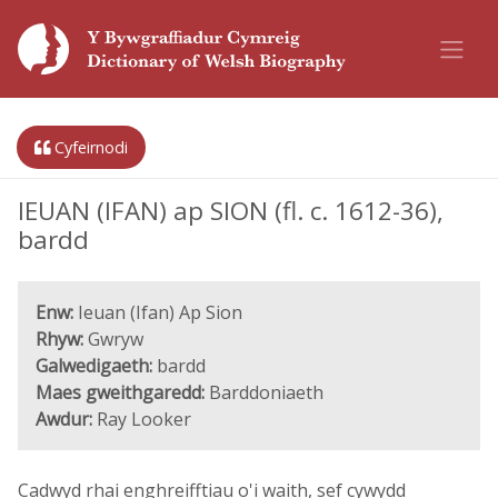
Cyfeirnodi
IEUAN (IFAN) ap SION (fl. c. 1612-36),
bardd
Enw:
Ieuan (Ifan) Ap Sion
Rhyw:
Gwryw
Galwedigaeth:
bardd
Maes gweithgaredd:
Barddoniaeth
Awdur:
Ray Looker
Cadwyd rhai enghreifftiau o'i waith, sef cywydd