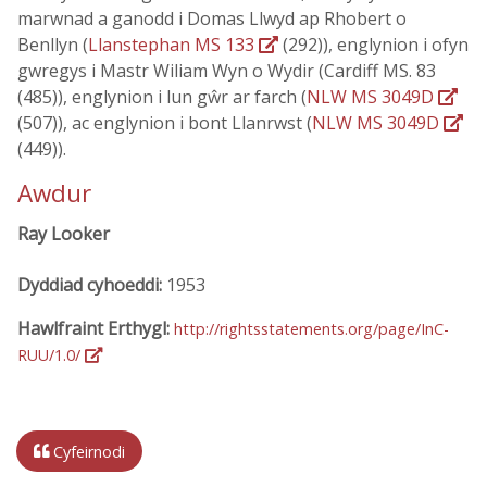
marwnad a ganodd i Domas Llwyd ap Rhobert o
Benllyn (
Llanstephan MS 133
(292)), englynion i ofyn
gwregys i Mastr Wiliam Wyn o Wydir (Cardiff MS. 83
(485)), englynion i lun gŵr ar farch (
NLW MS 3049D
(507)), ac englynion i bont Llanrwst (
NLW MS 3049D
(449)).
Awdur
Ray Looker
Dyddiad cyhoeddi:
1953
Hawlfraint Erthygl:
http://rightsstatements.org/page/InC-
RUU/1.0/
Cyfeirnodi