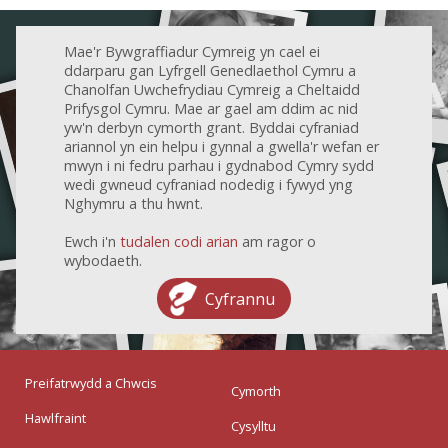
Mae'r Bywgraffiadur Cymreig yn cael ei
ddarparu gan Lyfrgell Genedlaethol Cymru a
Chanolfan Uwchefrydiau Cymreig a Cheltaidd
Prifysgol Cymru. Mae ar gael am ddim ac nid
yw'n derbyn cymorth grant. Byddai cyfraniad
ariannol yn ein helpu i gynnal a gwella'r wefan er
mwyn i ni fedru parhau i gydnabod Cymry sydd
wedi gwneud cyfraniad nodedig i fywyd yng
Nghymru a thu hwnt.
Ewch i'n
tudalen codi arian
am ragor o
wybodaeth.
Cyfrannu
Preifatrwydd a Chwcis
Cymorth
Hawlfraint
Cysylltu