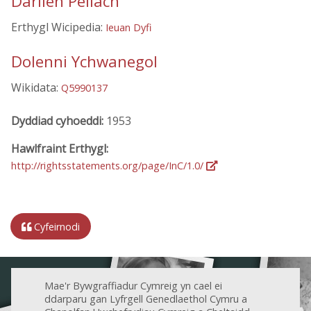
Darllen Pellach
Erthygl Wicipedia:
Ieuan Dyfi
Dolenni Ychwanegol
Wikidata:
Q5990137
Dyddiad cyhoeddi:
1953
Hawlfraint Erthygl:
http://rightsstatements.org/page/InC/1.0/
Cyfeirnodi
Mae'r Bywgraffiadur Cymreig yn cael ei
ddarparu gan Lyfrgell Genedlaethol Cymru a