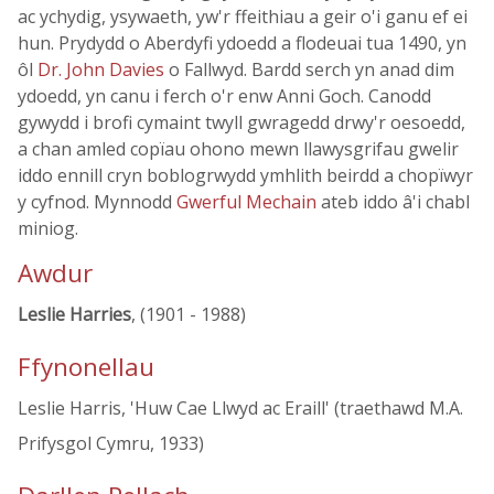
ac ychydig, ysywaeth, yw'r ffeithiau a geir o'i ganu ef ei
hun. Prydydd o Aberdyfi ydoedd a flodeuai tua 1490, yn
ôl
Dr. John Davies
o Fallwyd. Bardd serch yn anad dim
ydoedd, yn canu i ferch o'r enw Anni Goch. Canodd
gywydd i brofi cymaint twyll gwragedd drwy'r oesoedd,
a chan amled copïau ohono mewn llawysgrifau gwelir
iddo ennill cryn boblogrwydd ymhlith beirdd a chopïwyr
y cyfnod. Mynnodd
Gwerful Mechain
ateb iddo â'i chabl
miniog.
Awdur
Leslie Harries
, (1901 - 1988)
Ffynonellau
Leslie Harris, 'Huw Cae Llwyd ac Eraill' (traethawd M.A.
Prifysgol Cymru, 1933)