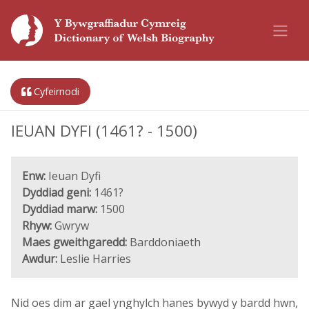
Cyfeirnodi
IEUAN DYFI (1461? - 1500)
Enw:
Ieuan Dyfi
Dyddiad geni:
1461?
Dyddiad marw:
1500
Rhyw:
Gwryw
Maes gweithgaredd:
Barddoniaeth
Awdur:
Leslie Harries
Nid oes dim ar gael ynghylch hanes bywyd y bardd hwn,