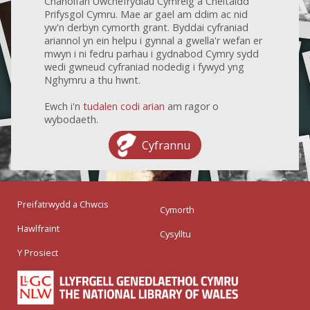
Chanolfan Uwchefrydiau Cymreig a Cheltaidd
Prifysgol Cymru. Mae ar gael am ddim ac nid
yw'n derbyn cymorth grant. Byddai cyfraniad
ariannol yn ein helpu i gynnal a gwella'r wefan er
mwyn i ni fedru parhau i gydnabod Cymry sydd
wedi gwneud cyfraniad nodedig i fywyd yng
Nghymru a thu hwnt.
Ewch i'n
tudalen codi arian
am ragor o
wybodaeth.
Cyfrannu
Preifatrwydd a Chwcis
Cymorth
Hawlfraint
Cysylltu
Y Prosiect