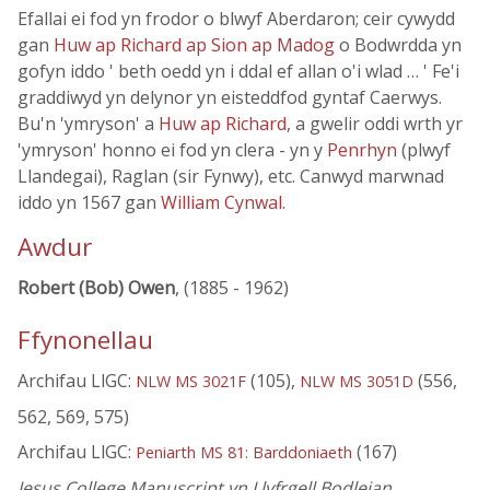
Efallai ei fod yn frodor o blwyf Aberdaron; ceir cywydd
gan
Huw ap Richard ap Sion ap Madog
o Bodwrdda yn
gofyn iddo ' beth oedd yn i ddal ef allan o'i wlad … ' Fe'i
graddiwyd yn delynor yn eisteddfod gyntaf Caerwys.
Bu'n 'ymryson' a
Huw ap Richard
, a gwelir oddi wrth yr
'ymryson' honno ei fod yn clera - yn y
Penrhyn
(plwyf
Llandegai), Raglan (sir Fynwy), etc. Canwyd marwnad
iddo yn 1567 gan
William Cynwal
.
Awdur
Robert (Bob) Owen
, (1885 - 1962)
Ffynonellau
Archifau LlGC:
(105),
(556,
NLW MS 3021F
NLW MS 3051D
562, 569, 575)
Archifau LlGC:
(167)
Peniarth MS 81: Barddoniaeth
Jesus College Manuscript yn Llyfrgell Bodleian,