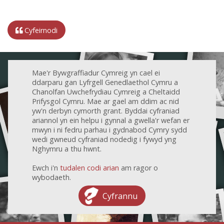
Cyfeirnodi
Mae'r Bywgraffiadur Cymreig yn cael ei
ddarparu gan Lyfrgell Genedlaethol Cymru a
Chanolfan Uwchefrydiau Cymreig a Cheltaidd
Prifysgol Cymru. Mae ar gael am ddim ac nid
yw'n derbyn cymorth grant. Byddai cyfraniad
ariannol yn ein helpu i gynnal a gwella'r wefan er
mwyn i ni fedru parhau i gydnabod Cymry sydd
wedi gwneud cyfraniad nodedig i fywyd yng
Nghymru a thu hwnt.
Ewch i'n
tudalen codi arian
am ragor o
wybodaeth.
Cyfrannu