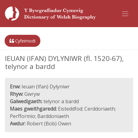
Cyfeirnodi
IEUAN (IFAN) DYLYNIWR (fl. 1520-67),
telynor a bardd
Enw:
Ieuan (Ifan) Dylyniwr
Rhyw:
Gwryw
Galwedigaeth:
telynor a bardd
Maes gweithgaredd:
Eisteddfod; Cerddoriaeth;
Perfformio; Barddoniaeth
Awdur:
Robert (Bob) Owen