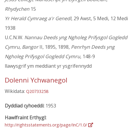
Rhydychen
15
Yr Herald Cymraeg a'r Genedl
, 29 Awst, 5 Medi, 12 Medi
1938
U.C.N.W.
Nannau Deeds yng Ngholeg Prifysgol Gogledd
Cymru, Bangor
II, 1895, 1898,
Penrhyn Deeds yng
Ngholeg Prifysgol Gogledd Cymru
, 148-9
llawysgrif ym meddiant yr ysgrifennydd
Dolenni Ychwanegol
Wikidata:
Q20733258
Dyddiad cyhoeddi:
1953
Hawlfraint Erthygl:
http://rightsstatements.org/page/InC/1.0/