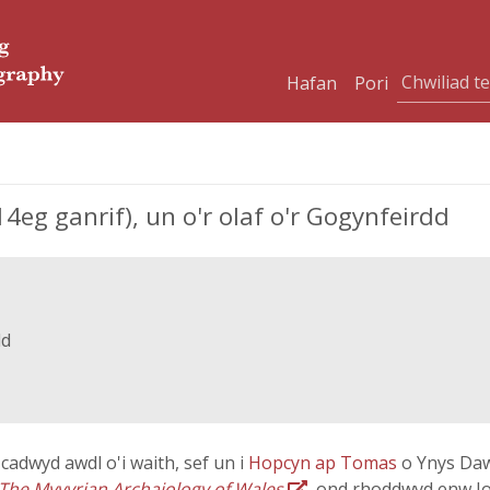
Hafan
Pori
g ganrif), un o'r olaf o'r Gogynfeirdd
dd
dwyd awdl o'i waith, sef un i
Hopcyn ap Tomas
o Ynys Daw
The Myvyrian Archaiology of Wales
, ond rhoddwyd enw Io