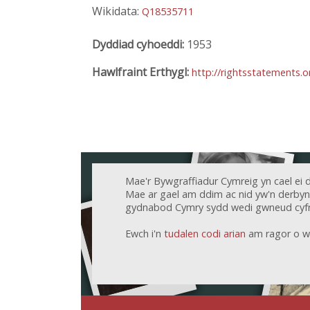
Wikidata:
Q18535711
Dyddiad cyhoeddi:
1953
Hawlfraint Erthygl:
http://rightsstatements.
Mae'r Bywgraffiadur Cymreig yn cael ei 
Mae ar gael am ddim ac nid yw'n derbyn c
gydnabod Cymry sydd wedi gwneud cyfr
Ewch i'n
tudalen codi arian
am ragor o w