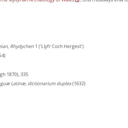
leian, Rhydychen
1 ('Llyfr Coch Hergest')
54)
gh 1870), 335
nguæ Latinæ, dictionarium duplex
(1632)