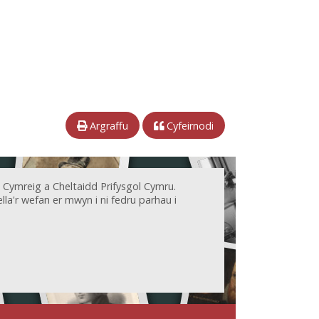
Argraffu
Cyfeirnodi
 Cymreig a Cheltaidd Prifysgol Cymru.
la'r wefan er mwyn i ni fedru parhau i