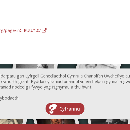
org/page/InC-RUU/1.0/
ddarparu gan Lyfrgell Genedlaethol Cymru a Chanolfan Uwchefrydiau
ymorth grant. Byddai cyfraniad ariannol yn ein helpu i gynnal a gwel
aniad nodedig i fywyd yng Nghymru a thu hwnt.
ybodaeth.
Cyfrannu