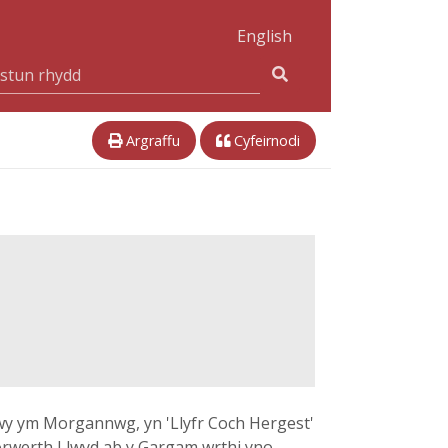
English
Argraffu
Cyfeirnodi
y ym Morgannwg, yn 'Llyfr Coch Hergest'
rwerth Llwyd ab y Gargam wrthi yno.