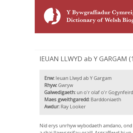
IEUAN LLWYD ab Y GARGAM (14e
Enw:
Ieuan Llwyd ab Y Gargam
Rhyw:
Gwryw
Galwedigaeth:
un o'r olaf o'r Gogynfeir
Maes gweithgaredd:
Barddoniaeth
Awdur:
Ray Looker
Nid erys unrhyw wybodaeth amdano, ond ca
a rhai llawysgrifau eraill. Argraffwyd hi yn