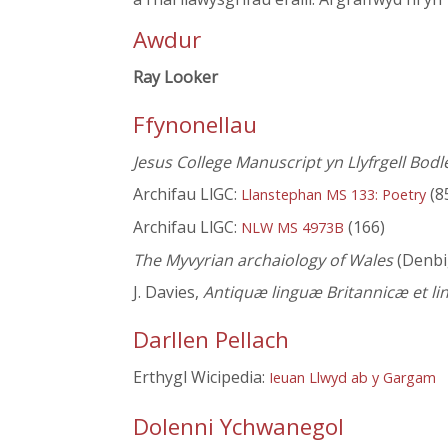
Awdur
Ray Looker
Ffynonellau
Jesus College Manuscript yn Llyfrgell Bod
Archifau LlGC:
(8
Llanstephan MS 133: Poetry
Archifau LlGC:
(166)
NLW MS 4973B
The Myvyrian archaiology of Wales
(Denbi
J. Davies,
Antiquæ linguæ Britannicæ et li
Darllen Pellach
Erthygl Wicipedia:
Ieuan Llwyd ab y Gargam
Dolenni Ychwanegol