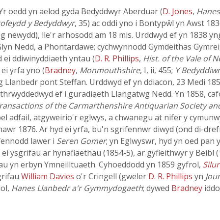
r oedd yn aelod gyda Bedyddwyr Aberduar (
D. Jones
,
Hanes
ofeydd y Bedyddwyr
, 35) ac oddi yno i Bontypŵl yn Awst 183
leg newydd), lle'r arhosodd am 18 mis. Urddwyd ef yn 1838 y
, Glyn Nedd, a Phontardawe; cychwynnodd Gymdeithas Gymre
 ei ddiwinyddiaeth yntau (
D. R. Phillips
,
Hist. of the Vale of 
ei yrfa yno (
Bradney
,
Monmouthshire
, I, ii, 455;
Y Bedyddiw
g Llanbedr pont Steffan. Urddwyd ef yn ddiacon, 23 Medi 185
 a thrwyddedwyd ef i guradiaeth Llangatwg Nedd. Yn 1858, ca
ransactions of the Carmarthenshire Antiquarian Society and
pel adfail, atgyweirio'r eglwys, a chwanegu at nifer y cymunw
awr 1876. Ar hyd ei yrfa, bu'n sgrifennwr diwyd (ond di-dref
ifennodd lawer i
Seren Gomer
; yn Eglwyswr, hyd yn oed pan
i ei ysgrifau ar hynafiaethau (1854-5), ar gyfieithwyr y Beibl (
dlau yn erbyn Ymneilltuaeth. Cyhoeddodd yn 1859 gyfrol,
Silu
grifau
William Davies
o'r Cringell (gweler
D. R. Phillips
yn
Jour
dol,
Hanes Llanbedr a'r Gymmydogaeth
; dywed
Bradney
iddo