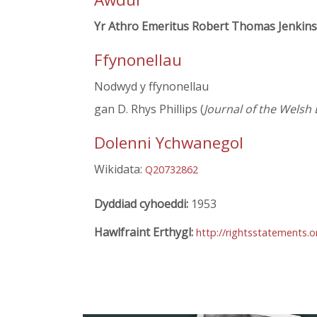
Yr Athro Emeritus Robert Thomas Jenkins
Ffynonellau
Nodwyd y ffynonellau
gan D. Rhys Phillips (
Journal of the Welsh 
Dolenni Ychwanegol
Wikidata:
Q20732862
Dyddiad cyhoeddi:
1953
Hawlfraint Erthygl:
http://rightsstatements.