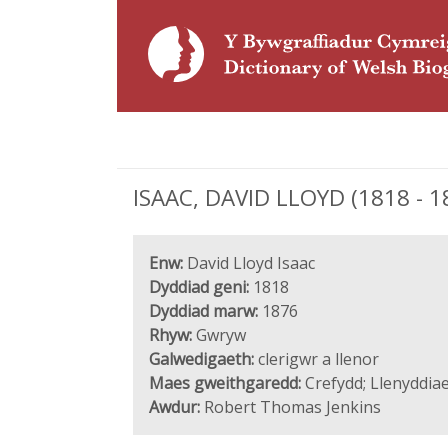
ISAAC, DAVID LLOYD (1818 - 187
Enw:
David Lloyd Isaac
Dyddiad geni:
1818
Dyddiad marw:
1876
Rhyw:
Gwryw
Galwedigaeth:
clerigwr a llenor
Maes gweithgaredd:
Crefydd; Llenyddia
Awdur:
Robert Thomas Jenkins