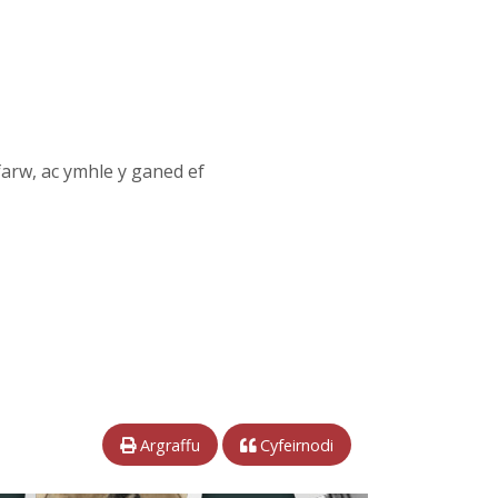
i farw, ac ymhle y ganed ef
Argraffu
Cyfeirnodi