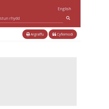
English
Argraffu
Cyfeirnodi