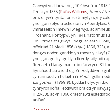
Ganwyd yn Llanwenog 10 Chwefror 1818. Y
Fenni yn 1835 (
Rufus Williams
,
Hanes Athr
enw ef yw'r cyntaf ar restr myfyrwyr y co
yno, gan sefydlu achosion yn Aberdylais
ymrafaelion i mewn i'w eglwys, ac amheuid
Trosnant, Pontypŵl, yn 1841. Ystormus fu 
1853 troes at Eglwys Loegr, ac aeth i Gole
offeiriad 21 Medi 1856 (
Haul
, 1856, 323),
dengys nodyn ganddo yn rhestr y plwyf (
T
yno, gan godi ysgoldy a ficerdy, ailgodi ca
ficeriaeth Llangamarch; bu farw yno 31 Ion
hynafiaethau a ieitheg. Yn Fedyddiwr, sgr
cyfrannodd yn helaeth i'r
Haul
- gellir nod
Langathen
' (1858-9); byddai hefyd yn da
cynnyrch lloffa lletchwith braidd yn llawys
ii, 29-33), ac yn 1860 draethawd eisteddfo
ar-Daf.
Awdur