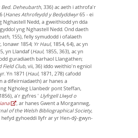
 Bed. Deheubarth
, 336) ac aeth i athrofa'r
6 (
Hanes Athrofeydd y Bedyddwyr
65 - ei
ng Nghastell Nedd, a gweithiodd yn dda
igyddol yng Nghastell Nedd. Ond daeth
Neath
, 155), felly symudodd i ofalaeth
r
, Ionawr 1854;
Yr Haul
, 1854, 64), ac yn
5, yn Llandaf (
Haul
, 1855, 363), ac yn
fodd guradiaeth barhaol Llangathen;
 Field Club
, vii, 36) iddo weithio'n egnïol
yr. Yn 1871 (
Haul
, 1871, 278) cafodd
n a difeirniadaeth) ar hanes a
 yng Ngholeg Llanbedr pont Steffan,
1856), a'r gyfres '
Llyfrgell Llwyd o
riana
, ar hanes Gwent a Morgannwg,
nal of the Welsh Bibliographical Society
,
 hefyd gyhoeddi llyfr ar yr Hen-dŷ-gwyn-