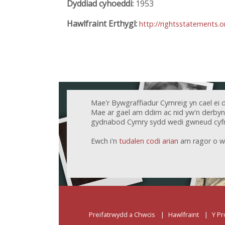
Dyddiad cyhoeddi:
1953
Hawlfraint Erthygl:
http://rightsstatements.
Mae'r Bywgraffiadur Cymreig yn cael ei 
Mae ar gael am ddim ac nid yw'n derbyn c
gydnabod Cymry sydd wedi gwneud cyfr
Ewch i'n
tudalen codi arian
am ragor o w
Preifatrwydd a Chwcis
Hawlfraint
Y Pr