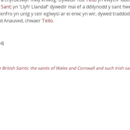
 Sant
; yn 'Llyfr Llandaf' dywedir mai ef a ddilynodd y sant 
 Benfro yn unig y ceir eglwysi ar ei enw; yn wir, dywed traddo
odd Anauved, chwaer
Teilo
.
64)
e British Saints: the saints of Wales and Cornwall and such Irish sa