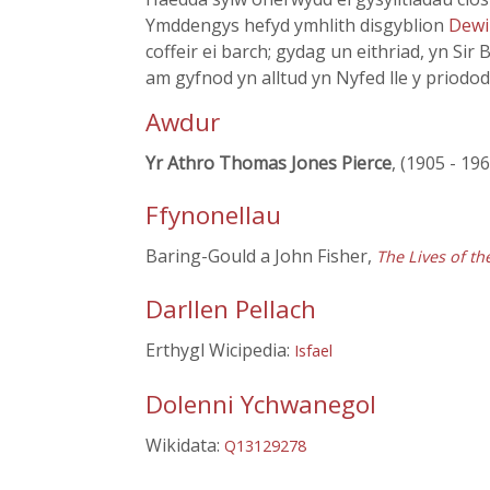
Ymddengys hefyd ymhlith disgyblion
Dewi
coffeir ei barch; gydag un eithriad, yn Sir
am gyfnod yn alltud yn Nyfed lle y priod
Awdur
Yr Athro Thomas Jones Pierce
, (1905 - 19
Ffynonellau
Baring-Gould a John Fisher,
The Lives of th
Darllen Pellach
Erthygl Wicipedia:
Isfael
Dolenni Ychwanegol
Wikidata:
Q13129278