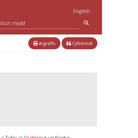
English
Argraffu
Cyfeirnodi
 a Tyfei ac
Oudoceus
yn frodyr.