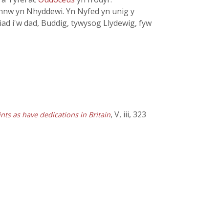
hwnnw yn Nhyddewi. Yn Nyfed yn unig y
diad i'w dad, Buddig, tywysog Llydewig, fyw
, V, iii, 323
ints as have dedications in Britain