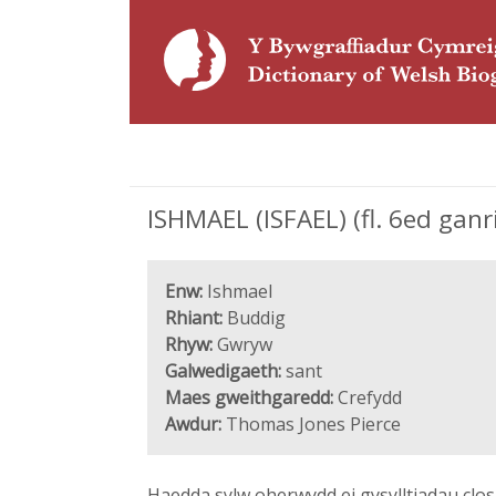
ISHMAEL (ISFAEL) (fl. 6ed ganr
Enw:
Ishmael
Rhiant:
Buddig
Rhyw:
Gwryw
Galwedigaeth:
sant
Maes gweithgaredd:
Crefydd
Awdur:
Thomas Jones Pierce
Haedda sylw oherwydd ei gysylltiadau cl