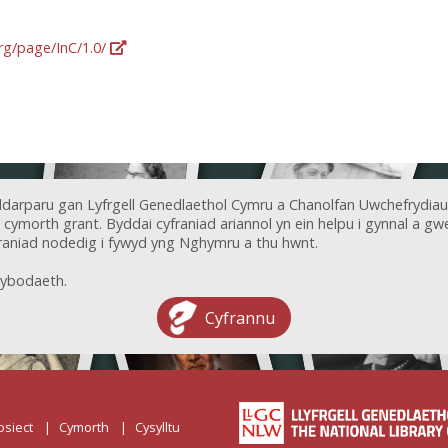
org/page/InC/1.0/
ddarparu gan Lyfrgell Genedlaethol Cymru a Chanolfan Uwchefrydiau
ymorth grant. Byddai cyfraniad ariannol yn ein helpu i gynnal a gwel
aniad nodedig i fywyd yng Nghymru a thu hwnt.
ybodaeth.
Cyfrannu
osiect
Cymorth
Cysylltu