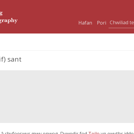
Hafan
Pori
if) sant
os â chyfoeswyr mwy enwog. Dywedir fod
Teilo
yn ewythr iddo