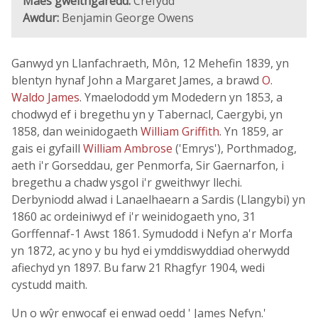
Maes gweithgaredd:
Crefydd
Awdur:
Benjamin George Owens
Ganwyd yn Llanfachraeth, Môn, 12 Mehefin 1839, yn
blentyn hynaf John a Margaret James, a brawd
O.
Waldo James
. Ymaelododd ym Modedern yn 1853, a
chodwyd ef i bregethu yn y Tabernacl, Caergybi, yn
1858, dan weinidogaeth
William Griffith
. Yn 1859, ar
gais ei gyfaill
William Ambrose
('Emrys'), Porthmadog,
aeth i'r Gorseddau, ger Penmorfa, Sir Gaernarfon, i
bregethu a chadw ysgol i'r gweithwyr llechi.
Derbyniodd alwad i Lanaelhaearn a Sardis (Llangybi) yn
1860 ac ordeiniwyd ef i'r weinidogaeth yno, 31
Gorffennaf-1 Awst 1861. Symudodd i Nefyn a'r Morfa
yn 1872, ac yno y bu hyd ei ymddiswyddiad oherwydd
afiechyd yn 1897. Bu farw 21 Rhagfyr 1904, wedi
cystudd maith.
Un o wŷr enwocaf ei enwad oedd ' James Nefyn.'