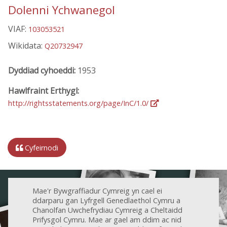
Dolenni Ychwanegol
VIAF:
103053521
Wikidata:
Q20732947
Dyddiad cyhoeddi:
1953
Hawlfraint Erthygl:
http://rightsstatements.org/page/InC/1.0/
Cyfeirnodi
Mae'r Bywgraffiadur Cymreig yn cael ei
ddarparu gan Lyfrgell Genedlaethol Cymru a
Chanolfan Uwchefrydiau Cymreig a Cheltaidd
Prifysgol Cymru. Mae ar gael am ddim ac nid