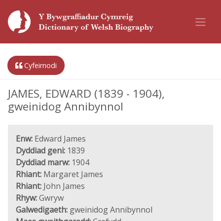
Cyfeirnodi
JAMES, EDWARD (1839 - 1904),
gweinidog Annibynnol
Enw:
Edward James
Dyddiad geni:
1839
Dyddiad marw:
1904
Rhiant:
Margaret James
Rhiant:
John James
Rhyw:
Gwryw
Galwedigaeth:
gweinidog Annibynnol