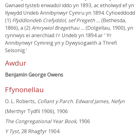
Gwnaed tysteb enwadol iddo yn 1893, ac etholwyd ef yn
llywydd Undeb Annibynwyr Cymru yn 1894. Cyhoeddodd
(1)
Ffyddlondeb Crefyddol, sef Pregeth …
(Bethesda,
1866), a (2)
Amrywiol Bregethau …
(Dolgellau, 1900), yn
cynnwys ei anerchiad i'r Undeb yn 1894 ar ' Yr
Annibynwyr Cymreig yn y Dywysogaeth a Threfi
Seisonig.'
Awdur
Benjamin George Owens
Ffynonellau
O. L. Roberts,
Cofiant y Parch. Edward James, Nefyn
(Merthyr Tydfil 1906), 1906
The Congregational Year Book
, 1906
Y Tyst
, 28 Rhagfyr 1904