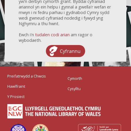
yw'n derbyn cymorth grant. Byddai cyfraniad
ariannol yn ein helpu i gynnal a gwella'r wefan er
mwyn i ni fedru parhau i gydnabod Cymry sydd
wedi gwneud cyfraniad nodedig i fywyd yng
Nghymru a thu hwnt.
Ewch i'n
tudalen codi arian
am ragor o
wybodaeth.
Cyfrannu
Preifatrwydd a Chwcis
Cymorth
Hawlfraint
Cysylltu
Y Prosiect