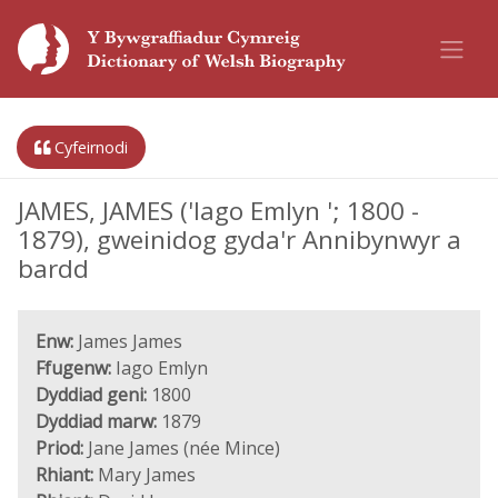
Cyfeirnodi
JAMES, JAMES ('Iago Emlyn '; 1800 -
1879), gweinidog gyda'r Annibynwyr a
bardd
Enw:
James James
Ffugenw:
Iago Emlyn
Dyddiad geni:
1800
Dyddiad marw:
1879
Priod:
Jane James (née Mince)
Rhiant:
Mary James