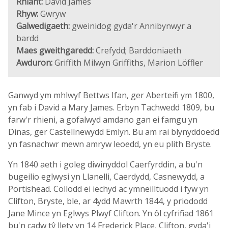
Rhiant:
David James
Rhyw:
Gwryw
Galwedigaeth:
gweinidog gyda'r Annibynwyr a
bardd
Maes gweithgaredd:
Crefydd; Barddoniaeth
Awduron:
Griffith Milwyn Griffiths, Marion Löffler
Ganwyd ym mhlwyf Bettws Ifan, ger Aberteifi ym 1800,
yn fab i David a Mary James. Erbyn Tachwedd 1809, bu
farw'r rhieni, a gofalwyd amdano gan ei famgu yn
Dinas, ger Castellnewydd Emlyn. Bu am rai blynyddoedd
yn fasnachwr mewn amryw leoedd, yn eu plith Bryste.
Yn 1840 aeth i goleg diwinyddol Caerfyrddin, a bu'n
bugeilio eglwysi yn Llanelli, Caerdydd, Casnewydd, a
Portishead. Collodd ei iechyd ac ymneilltuodd i fyw yn
Clifton, Bryste, ble, ar 4ydd Mawrth 1844, y priododd
Jane Mince yn Eglwys Plwyf Clifton. Yn ôl cyfrifiad 1861
bu'n cadw tŷ llety yn 14 Frederick Place, Clifton, gyda'i