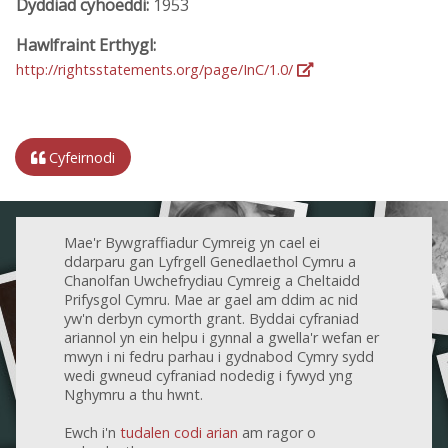
Dyddiad cyhoeddi:
1953
Hawlfraint Erthygl:
http://rightsstatements.org/page/InC/1.0/
Cyfeirnodi
Mae'r Bywgraffiadur Cymreig yn cael ei
ddarparu gan Lyfrgell Genedlaethol Cymru a
Chanolfan Uwchefrydiau Cymreig a Cheltaidd
Prifysgol Cymru. Mae ar gael am ddim ac nid
yw'n derbyn cymorth grant. Byddai cyfraniad
ariannol yn ein helpu i gynnal a gwella'r wefan er
mwyn i ni fedru parhau i gydnabod Cymry sydd
wedi gwneud cyfraniad nodedig i fywyd yng
Nghymru a thu hwnt.
Ewch i'n
tudalen codi arian
am ragor o