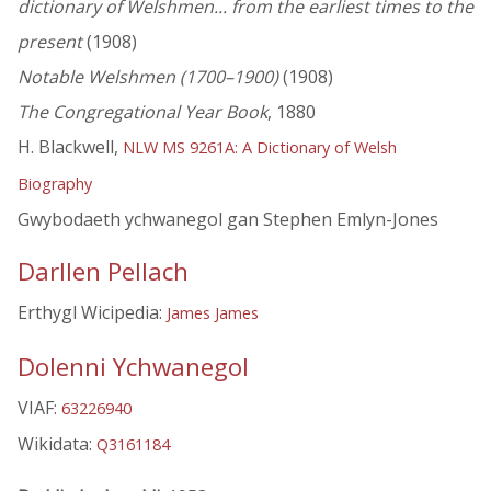
dictionary of Welshmen... from the earliest times to the
present
(1908)
Notable Welshmen (1700–1900)
(1908)
The Congregational Year Book
, 1880
H. Blackwell,
NLW MS 9261A: A Dictionary of Welsh
Biography
Gwybodaeth ychwanegol gan Stephen Emlyn-Jones
Darllen Pellach
Erthygl Wicipedia:
James James
Dolenni Ychwanegol
VIAF:
63226940
Wikidata:
Q3161184