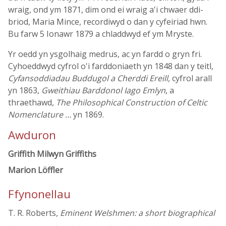
wraig, ond ym 1871, dim ond ei wraig a'i chwaer ddi-
briod, Maria Mince, recordiwyd o dan y cyfeiriad hwn.
Bu farw 5 Ionawr 1879 a chladdwyd ef ym Mryste.
Yr oedd yn ysgolhaig medrus, ac yn fardd o gryn fri.
Cyhoeddwyd cyfrol o'i farddoniaeth yn 1848 dan y teitl,
Cyfansoddiadau Buddugol a Cherddi Ereill
, cyfrol arall
yn 1863,
Gweithiau Barddonol Iago Emlyn
, a
thraethawd,
The Philosophical Construction of Celtic
Nomenclature …
yn 1869.
Awduron
Griffith Milwyn Griffiths
Marion Löffler
Ffynonellau
T. R. Roberts,
Eminent Welshmen: a short biographical