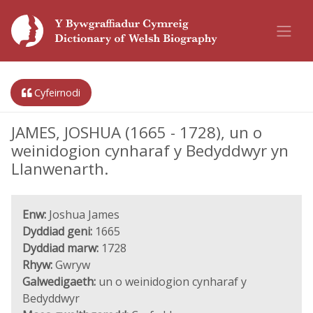
Cyfeirnodi
JAMES, JOSHUA (1665 - 1728), un o
weinidogion cynharaf y Bedyddwyr yn
Llanwenarth.
Enw:
Joshua James
Dyddiad geni:
1665
Dyddiad marw:
1728
Rhyw:
Gwryw
Galwedigaeth:
un o weinidogion cynharaf y
Bedyddwyr