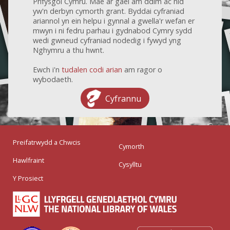
Prifysgol Cymru. Mae ar gael am ddim ac nid
yw'n derbyn cymorth grant. Byddai cyfraniad
ariannol yn ein helpu i gynnal a gwella'r wefan er
mwyn i ni fedru parhau i gydnabod Cymry sydd
wedi gwneud cyfraniad nodedig i fywyd yng
Nghymru a thu hwnt.
Ewch i'n
tudalen codi arian
am ragor o
wybodaeth.
Cyfrannu
Preifatrwydd a Chwcis
Cymorth
Hawlfraint
Cysylltu
Y Prosiect