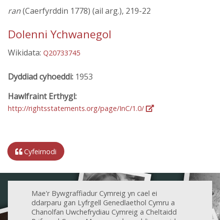
ran
(Caerfyrddin 1778) (ail arg.), 219-22
Dolenni Ychwanegol
Wikidata:
Q20733745
Dyddiad cyhoeddi:
1953
Hawlfraint Erthygl:
http://rightsstatements.org/page/InC/1.0/
Cyfeirnodi
Mae'r Bywgraffiadur Cymreig yn cael ei
ddarparu gan Lyfrgell Genedlaethol Cymru a
Chanolfan Uwchefrydiau Cymreig a Cheltaidd