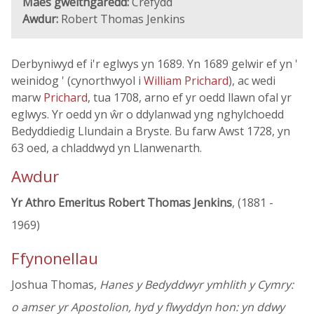
Maes gweithgaredd:
Crefydd
Awdur:
Robert Thomas Jenkins
Derbyniwyd ef i'r eglwys yn 1689. Yn 1689 gelwir ef yn '
weinidog ' (cynorthwyol i
William Prichard
), ac wedi
marw
Prichard
, tua 1708, arno ef yr oedd llawn ofal yr
eglwys. Yr oedd yn ŵr o ddylanwad yng nghylchoedd
Bedyddiedig Llundain a Bryste. Bu farw Awst 1728, yn
63 oed, a chladdwyd yn Llanwenarth.
Awdur
Yr Athro Emeritus Robert Thomas Jenkins
, (1881 -
1969)
Ffynonellau
Joshua Thomas,
Hanes y Bedyddwyr ymhlith y Cymry:
o amser yr Apostolion, hyd y flwyddyn hon: yn ddwy