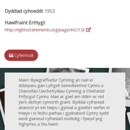
Dyddiad cyhoeddi:
1953
Hawlfraint Erthygl:
http://rightsstatements.org/page/InC/1.0/
Cyfeirnodi
Mae'r Bywgraffiadur Cymreig yn cael ei
ddarparu gan Lyfrgell Genedlaethol Cymru a
Chanolfan Uwchefrydiau Cymreig a Cheltaidd
Prifysgol Cymru. Mae ar gael am ddim ac nid
yw'n derbyn cymorth grant. Byddai cyfraniad
ariannol yn ein helpu i gynnal a gwella'r wefan er
mwyn i ni fedru parhau i gydnabod Cymry sydd
wedi gwneud cyfraniad nodedig i fywyd yng
Nghymru a thu hwnt.