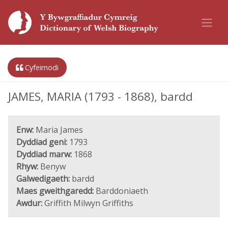
Cyfeirnodi
JAMES, MARIA (1793 - 1868), bardd
Enw:
Maria James
Dyddiad geni:
1793
Dyddiad marw:
1868
Rhyw:
Benyw
Galwedigaeth:
bardd
Maes gweithgaredd:
Barddoniaeth
Awdur:
Griffith Milwyn Griffiths