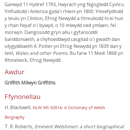
Ganwyd 11 Hydref 1793, hwyrach yng Ngogledd Cymru.
Ymfudodd i America gyda'i rhieni yn 1800. Ymsefydlodd
y teulu yn Clinton, Efrog Newydd a threuliodd hi ei hun
y rhan fwyaf o'i bywyd, o 10 mlwydd oed ymlaen, fel
morwyn. Dangosodd gryn allu i gyfansoddi
barddoniaeth, a chyhoeddwyd casgliad o'i gwaith dan
olygyddiaeth A. Potter yn Efrog Newydd yn 1839 dan y
teitl,
Wales and other Poems
. Bu farw 11 Medi 1868 yn
Rhinebeck, Efrog Newydd.
Awdur
Griffith Milwyn Griffiths
Ffynonellau
H. Blackwell,
NLW MS 9261A: A Dictionary of Welsh
Biography
T. R. Roberts,
Eminent Welshmen: a short biographical