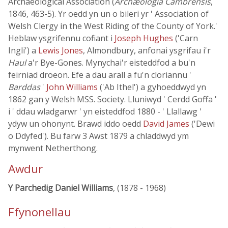
Archaeological Association (
Archæologia Cambrensis
,
1846, 463-5). Yr oedd yn un o bileri yr ' Association of
Welsh Clergy in the West Riding of the County of York.'
Heblaw ysgrifennu cofiant i
Joseph Hughes
('Carn
Ingli') a
Lewis Jones
, Almondbury, anfonai ysgrifau i'r
Haul
a'r Bye-Gones. Mynychai'r eisteddfod a bu'n
feirniad droeon. Efe a dau arall a fu'n cloriannu '
Barddas
'
John Williams
('Ab Ithel') a gyhoeddwyd yn
1862 gan y Welsh MSS. Society. Lluniwyd ' Cerdd Goffa '
i ' ddau wladgarwr ' yn eisteddfod 1880 - ' Llallawg '
ydyw un ohonynt. Brawd iddo oedd
David James
('Dewi
o Ddyfed'). Bu farw 3 Awst 1879 a chladdwyd ym
mynwent Netherthong.
Awdur
Y Parchedig Daniel Williams
, (1878 - 1968)
Ffynonellau