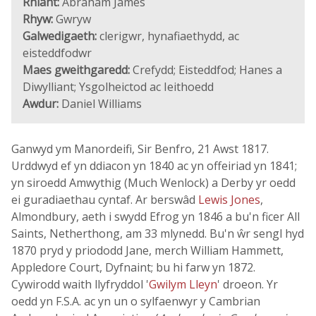
Rhiant:
Abraham James
Rhyw:
Gwryw
Galwedigaeth:
clerigwr, hynafiaethydd, ac
eisteddfodwr
Maes gweithgaredd:
Crefydd; Eisteddfod; Hanes a
Diwylliant; Ysgolheictod ac Ieithoedd
Awdur:
Daniel Williams
Ganwyd ym Manordeifi, Sir Benfro, 21 Awst 1817.
Urddwyd ef yn ddiacon yn 1840 ac yn offeiriad yn 1841;
yn siroedd Amwythig (Much Wenlock) a Derby yr oedd
ei guradiaethau cyntaf. Ar berswâd
Lewis Jones
,
Almondbury, aeth i swydd Efrog yn 1846 a bu'n ficer All
Saints, Netherthong, am 33 mlynedd. Bu'n ŵr sengl hyd
1870 pryd y priododd Jane, merch William Hammett,
Appledore Court, Dyfnaint; bu hi farw yn 1872.
Cywirodd waith llyfryddol '
Gwilym Lleyn
' droeon. Yr
oedd yn F.S.A. ac yn un o sylfaenwyr y Cambrian