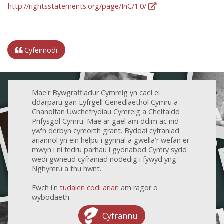
http://rightsstatements.org/page/InC/1.0/
Cyfeirnodi
Mae'r Bywgraffiadur Cymreig yn cael ei
ddarparu gan Lyfrgell Genedlaethol Cymru a
Chanolfan Uwchefrydiau Cymreig a Cheltaidd
Prifysgol Cymru. Mae ar gael am ddim ac nid
yw'n derbyn cymorth grant. Byddai cyfraniad
ariannol yn ein helpu i gynnal a gwella'r wefan er
mwyn i ni fedru parhau i gydnabod Cymry sydd
wedi gwneud cyfraniad nodedig i fywyd yng
Nghymru a thu hwnt.
Ewch i'n
tudalen codi arian
am ragor o
wybodaeth.
Cyfrannu