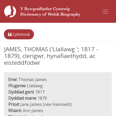
Cyfeirnodi
JAMES, THOMAS ('Llallawg '; 1817 -
1879), clerigwr, hynafiaethydd, ac
eisteddfodwr
Enw:
Thomas James
Ffugenw:
Llallawg
Dyddiad geni:
1817
Dyddiad marw:
1879
Priod:
Jane James (née Hammett)
Rhiant:
Ann James