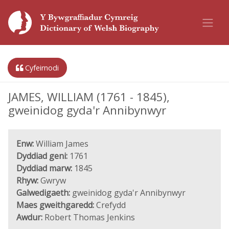
Cyfeirnodi
JAMES, WILLIAM (1761 - 1845),
gweinidog gyda'r Annibynwyr
Enw:
William James
Dyddiad geni:
1761
Dyddiad marw:
1845
Rhyw:
Gwryw
Galwedigaeth:
gweinidog gyda'r Annibynwyr
Maes gweithgaredd:
Crefydd
Awdur:
Robert Thomas Jenkins