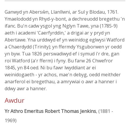
Ganwyd yn Abersŵn, Llanllwni, ar Sul y Blodau, 1761.
Ymaelododd yn Rhyd-y-bont, a dechreuodd bregethu 'n
ifanc. Bu'n cadw ysgol yng Nglyn Tawe, yna (1785-9)
aeth i academi 'Caerfyrddin,' a drigai ar y pryd yn
Abertawe. Yna urddwyd ef yn weinidog eglwysi Watford
a Chaerdydd (Trinity); yn ffermdy Ysguborwen yr oedd
yn byw. Tua 1826 perswadiwyd ef i symud i'r dre, gan
roi Watford (a'r fferm) i fyny. Bu farw 26 Chwefror
1845, yn 84 oed. Ni bu fawr lwyddiant ar ei
weinidogaeth - yr achos, mae'n debyg, oedd meithder
anarferol ei bregethau, a amrywiai o awr a hanner i
ddwy awr a hanner.
Awdur
Yr Athro Emeritus Robert Thomas Jenkins
, (1881 -
1969)