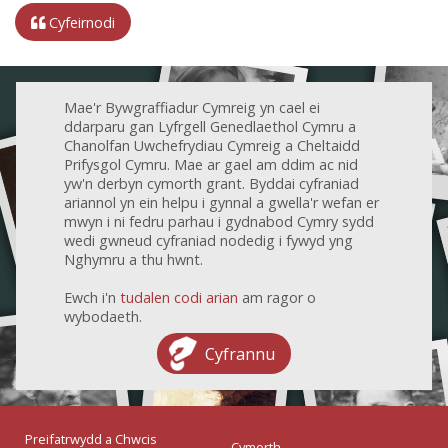
Cyfeirnodi
Mae'r Bywgraffiadur Cymreig yn cael ei
ddarparu gan Lyfrgell Genedlaethol Cymru a
Chanolfan Uwchefrydiau Cymreig a Cheltaidd
Prifysgol Cymru. Mae ar gael am ddim ac nid
yw'n derbyn cymorth grant. Byddai cyfraniad
ariannol yn ein helpu i gynnal a gwella'r wefan er
mwyn i ni fedru parhau i gydnabod Cymry sydd
wedi gwneud cyfraniad nodedig i fywyd yng
Nghymru a thu hwnt.
Ewch i'n
tudalen codi arian
am ragor o
wybodaeth.
Cyfrannu
Preifatrwydd a Chwcis
Cymorth