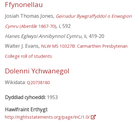
Ffynonellau
Josiah Thomas Jones,
Geiriadur Bywgraffyddol o Enwogion
, i, 592
Cymru
(Aberdâr 1867-70)
Hanes Eglwysi Annibynnol Cymru
, ii, 419-20
Walter J. Evans,
NLW MS 10327B: Carmarthen Presbyterian
College roll of students
Dolenni Ychwanegol
Wikidata:
Q20738180
Dyddiad cyhoeddi:
1953
Hawlfraint Erthygl:
http://rightsstatements.org/page/InC/1.0/