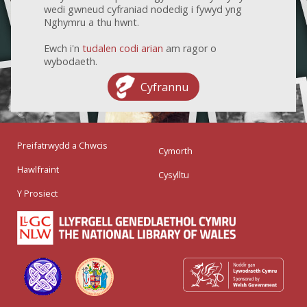
wedi gwneud cyfraniad nodedig i fywyd yng
Nghymru a thu hwnt.
Ewch i'n
tudalen codi arian
am ragor o
wybodaeth.
Cyfrannu
Preifatrwydd a Chwcis
Cymorth
Hawlfraint
Cysylltu
Y Prosiect