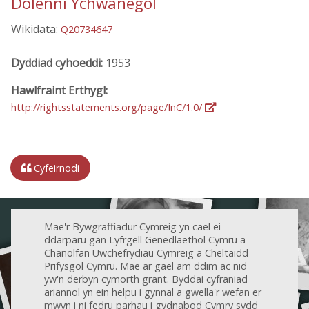
Dolenni Ychwanegol
Wikidata:
Q20734647
Dyddiad cyhoeddi:
1953
Hawlfraint Erthygl:
http://rightsstatements.org/page/InC/1.0/
Cyfeirnodi
Mae'r Bywgraffiadur Cymreig yn cael ei
ddarparu gan Lyfrgell Genedlaethol Cymru a
Chanolfan Uwchefrydiau Cymreig a Cheltaidd
Prifysgol Cymru. Mae ar gael am ddim ac nid
yw'n derbyn cymorth grant. Byddai cyfraniad
ariannol yn ein helpu i gynnal a gwella'r wefan er
mwyn i ni fedru parhau i gydnabod Cymry sydd