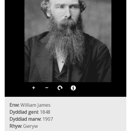
Enw:
William James
Dyddiad geni:
1848
Dyddiad marw:
1907
Rhyw:
Gwryw