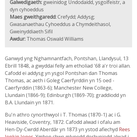
Galwedigaeth:
gweinidog Undodaidd, ysgolfeistr, a
dyn cyhoeddus
Maes gweithgaredd:
Crefydd; Addysg;
Gwasanaethau Cyhoeddus a Chymdeithasol,
Gweinyddiaeth Sifil
Awdur:
Thomas Oswald Williams
Ganwyd yng Nghamnantfach, Pontshan, Llandysul, 13
Ebrill 1848, a gwyddai felly am etholiad '68 a'r troi allan.
Cafodd ei addysg yn ysgol Pontshan dan Thomas
Thomas, ac aeth i Goleg Caerfyrddin yn 15 oed -
Caerfyrddin (1863-6); Manchester New College,
Llundain (1866-9); Edinburgh (1869-70); graddiodd yn
B.A. Llundain yn 1871.
Bu'n athro cynorthwyol i T. Thomas (1870-1) ac i G.
Heaviside, Coventry, 1872. Cafodd alwad i ofalu am
Hen-Dy-Cwrdd Aberdâr yn 1873 yn ystod afiechyd
Rees
Jenkin Jones
. Ymhen chwe mlynedd derbyniodd alwad i