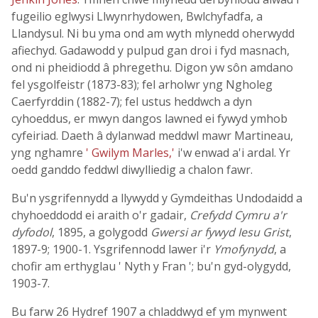
fugeilio eglwysi Llwynrhydowen, Bwlchyfadfa, a
Llandysul. Ni bu yma ond am wyth mlynedd oherwydd
afiechyd. Gadawodd y pulpud gan droi i fyd masnach,
ond ni pheidiodd â phregethu. Digon yw sôn amdano
fel ysgolfeistr (1873-83); fel arholwr yng Ngholeg
Caerfyrddin (1882-7); fel ustus heddwch a dyn
cyhoeddus, er mwyn dangos lawned ei fywyd ymhob
cyfeiriad. Daeth â dylanwad meddwl mawr Martineau,
yng nghamre
' Gwilym Marles,'
i'w enwad a'i ardal. Yr
oedd ganddo feddwl diwylliedig a chalon fawr.
Bu'n ysgrifennydd a llywydd y Gymdeithas Undodaidd a
chyhoeddodd ei araith o'r gadair,
Crefydd Cymru a'r
dyfodol
, 1895, a golygodd
Gwersi ar fywyd Iesu Grist
,
1897-9; 1900-1. Ysgrifennodd lawer i'r
Ymofynydd
, a
chofir am erthyglau ' Nyth y Fran '; bu'n gyd-olygydd,
1903-7.
Bu farw 26 Hydref 1907 a chladdwyd ef ym mynwent