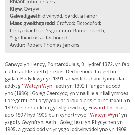
Rhiant:
John Jenkins
Rhyw:
Gwryw
Galwedigaeth:
diwinydd, bardd, a llenor
Maes gweithgaredd:
Crefydd; Eisteddfod;
Llenyddiaeth ac Ysgrifennu; Barddoniaeth;
Ysgolheictod ac Ieithoedd
Awdur:
Robert Thomas Jenkins
Ganwyd yn Hendy, Pontarddulais, 8 Hydref 1872, yn fab
i John ac Elizabeth Jenkins. Dechreuodd bregethu
gyda'r Bedyddwyr yn 1891, ac wedi bod am dymor dan
addysg
' Watcyn Wyn '
aeth yn 1892 i Fangor ac oddi
yno (1896) i Goleg Caerdydd; yn y naill le a'r llall ymroes
i bregethu ac i brydyddu ar draul dibrisio arholiadau. Yn
1897 dechreuodd ei gyfeillgarwch ag
Edward Thomas
,
ac o 1897 hyd 1905 bu'n cynorthwyo
' Watcyn Wyn '
yn
ysgol y Gwynfryn. Aeth i Goleg Iesu yn Rhydychen yn
1905, a graddiodd yn yr ysgol ddiwinyddol yno yn 1908 -