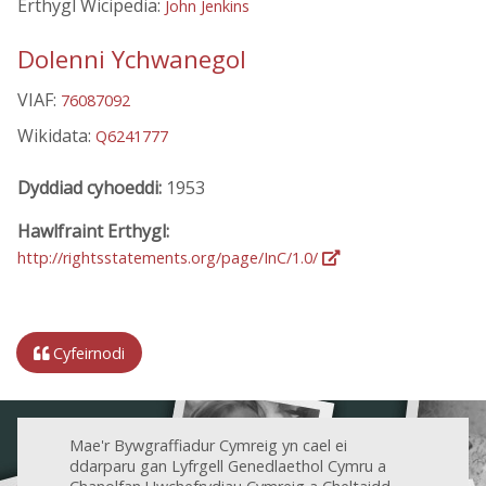
Erthygl Wicipedia:
John Jenkins
Dolenni Ychwanegol
VIAF:
76087092
Wikidata:
Q6241777
Dyddiad cyhoeddi:
1953
Hawlfraint Erthygl:
http://rightsstatements.org/page/InC/1.0/
Cyfeirnodi
Mae'r Bywgraffiadur Cymreig yn cael ei
ddarparu gan Lyfrgell Genedlaethol Cymru a