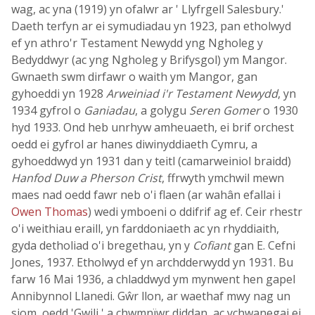
wag, ac yna (1919) yn ofalwr ar ' Llyfrgell Salesbury.'
Daeth terfyn ar ei symudiadau yn 1923, pan etholwyd
ef yn athro'r Testament Newydd yng Ngholeg y
Bedyddwyr (ac yng Ngholeg y Brifysgol) ym Mangor.
Gwnaeth swm dirfawr o waith ym Mangor, gan
gyhoeddi yn 1928
Arweiniad i'r Testament Newydd
, yn
1934 gyfrol o
Ganiadau
, a golygu
Seren Gomer
o 1930
hyd 1933. Ond heb unrhyw amheuaeth, ei brif orchest
oedd ei gyfrol ar hanes diwinyddiaeth Cymru, a
gyhoeddwyd yn 1931 dan y teitl (camarweiniol braidd)
Hanfod Duw a Pherson Crist
, ffrwyth ymchwil mewn
maes nad oedd fawr neb o'i flaen (ar wahân efallai i
Owen Thomas
) wedi ymboeni o ddifrif ag ef. Ceir rhestr
o'i weithiau eraill, yn farddoniaeth ac yn rhyddiaith,
gyda detholiad o'i bregethau, yn y
Cofiant
gan E. Cefni
Jones, 1937. Etholwyd ef yn archdderwydd yn 1931. Bu
farw 16 Mai 1936, a chladdwyd ym mynwent hen gapel
Annibynnol Llanedi. Gŵr llon, ar waethaf mwy nag un
siom, oedd 'Gwili,' a chwmnïwr diddan, ac ychwanegai ei