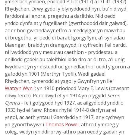
ymhellach ymlaen, enillodd B.Litt (1917) a D.Litt. (1932)
Rhydychen. Drwy gydol y blynyddoedd hyn, bu'n diwyd
farddoni a llenora, pregethu a darlithio. Nid oedd
ynddo dynfa at y fugeiliaeth (gwrthododd dair galwad),
ac er bod gwrandawyr effro a meddylgar yn mawrhau
ei bregethu, yr oedd ei barabl gorgyflym, a'i syniadau
blaengar, braidd yn dramgwydd i'r cyffredin. Fel bardd,
ni lwyddodd yn y mesurau caethion - pryddestau a
enillodd gadeiriau taleithiol iddo dro ar ôl tro, a'i unig
lwyddiant yn yr eisteddfod genedlaethol oedd y goron a
gafodd yn 1901 (Merthyr Tydfil). Wedi gadael
Rhydychen, cymerodd at ysgol y Gwynfryn yn lle
'
Watcyn Wyn '
; yn 1910 priododd Mary E. Lewis (cawsant
ddwy ferch). Penodwyd ef yn 1914 yn olygydd
Seren
Cymru
- fe'i golygodd hyd 1927, ac ailgydiodd ynddi o
1933 hyd ei farw. Rhoes rhyfel 1914-8 derfyn ar ei
ysgol, ac aeth yntau i Gaerdydd yn 1917, ar y cychwyn
yn gynorthwywr i
Thomas Powel
, athro Cymraeg y
coleg, wedyn yn ddirprwy-athro pan oedd y gadair yn