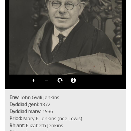
Enw:
John Gwili Jenkins
Dyddiad geni:
1872
Dyddiad marw:
1936
Priod:
Mary E. Jenkins (née Lewis)
Rhiant:
Elizabeth Jenkins