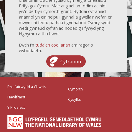
Chanolfan Uwchefrydiau Cymreig a Cheltaidd
Prifysgol Cymru. Mae ar gael am ddim ac nid
yw'n derbyn cymorth grant. Byddai cyfraniad
ariannol yn ein helpu i gynnal a gwella'r wefan er
mwyn i ni fedru parhau i gydnabod Cymry sydd
wedi gwneud cyfraniad nodedig i fywyd yng
Nghymru a thu hwnt.
Ewch i'n
tudalen codi arian
am ragor o
wybodaeth.
Cyfrannu
Preifatrwydd a Chwcis
Cymorth
Hawlfraint
Cysylltu
Y Prosiect