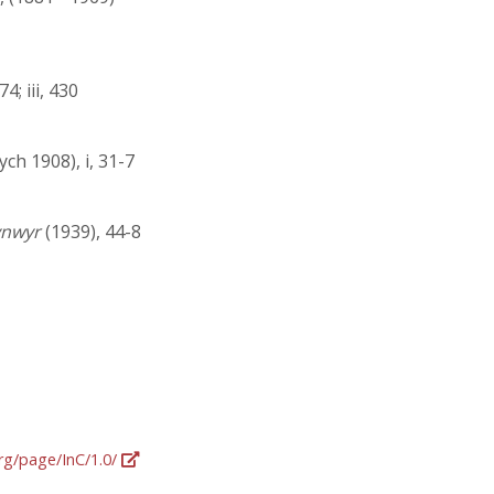
274; iii, 430
ch 1908), i, 31-7
ynwyr
(1939), 44-8
org/page/InC/1.0/