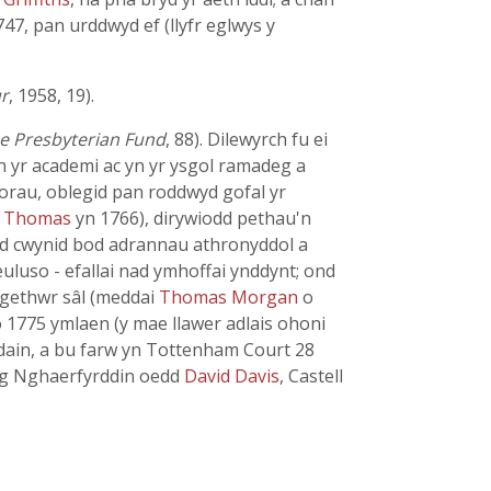
47, pan urddwyd ef (llyfr eglwys y
ur
, 1958, 19).
e Presbyterian Fund
, 88). Dilewyrch fu ei
n yr academi ac yn yr ysgol ramadeg a
i orau, oblegid pan roddwyd gofal yr
w
Thomas
yn 1766), dirywiodd pethau'n
efyd cwynid bod adrannau athronyddol a
luso - efallai nad ymhoffai ynddynt; ond
regethwr sâl (meddai
Thomas Morgan
o
o 1775 ymlaen (y mae llawer adlais ohoni
ndain, a bu farw yn Tottenham Court 28
yng Nghaerfyrddin oedd
David Davis
, Castell