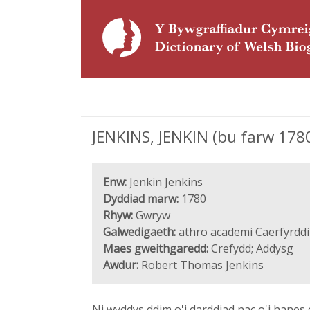
JENKINS, JENKIN (bu farw 178
Enw:
Jenkin Jenkins
Dyddiad marw:
1780
Rhyw:
Gwryw
Galwedigaeth:
athro academi Caerfyrdd
Maes gweithgaredd:
Crefydd; Addysg
Awdur:
Robert Thomas Jenkins
Ni wyddys ddim o'i darddiad nac o'i hane