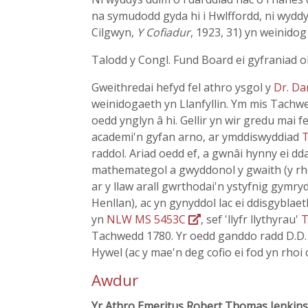
na symudodd gyda hi i Hwlffordd, ni wyddy
Cilgwyn,
Y Cofiadur
, 1923, 31) yn weinidog
Talodd y Congl. Fund Board ei gyfraniad ol
Gweithredai hefyd fel athro ysgol y
Dr. Da
weinidogaeth yn Llanfyllin. Ym mis Tachw
oedd ynglyn â hi. Gellir yn wir gredu mai f
academi'n gyfan arno, ar ymddiswyddiad
raddol. Ariad oedd ef, a gwnâi hynny ei d
mathemategol a gwyddonol y gwaith (y rho
ar y llaw arall gwrthodai'n ystyfnig gymr
Henllan), ac yn gynyddol lac ei ddisgybla
yn
NLW MS 5453C
, sef 'llyfr llythyrau'
T
Tachwedd 1780. Yr oedd ganddo radd D.D. 
Hywel (ac y mae'n deg cofio ei fod yn rhoi
Awdur
Yr Athro Emeritus Robert Thomas Jenkins