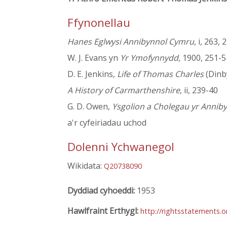
Ffynonellau
Hanes Eglwysi Annibynnol Cymru
, i, 263, 
W. J. Evans yn
Yr Ymofynnydd
, 1900, 251-5
D. E. Jenkins,
Life of Thomas Charles
(Dinby
A History of Carmarthenshire
, ii, 239-40
G. D. Owen,
Ysgolion a Cholegau yr Annib
a'r cyfeiriadau uchod
Dolenni Ychwanegol
Wikidata:
Q20738090
Dyddiad cyhoeddi:
1953
Hawlfraint Erthygl:
http://rightsstatements.