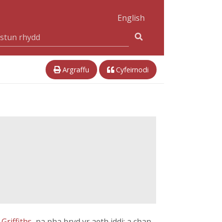
English
Argraffu
Cyfeirnodi
Griffiths
, na pha bryd yr aeth iddi; a chan