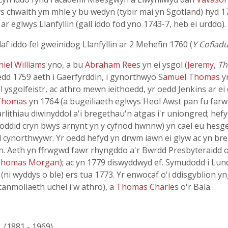
s chwaith ym mhle y bu wedyn (tybir mai yn Sgotland) hyd 17
 ar eglwys Llanfyllin (gall iddo fod yno 1743-7, heb ei urddo).
af iddo fel gweinidog Llanfyllin ar 2 Mehefin 1760 (
Y Cofiad
niel Williams
yno, a bu
Abraham Rees
yn ei ysgol (
Jeremy
,
Th
edd 1759 aeth i Gaerfyrddin, i gynorthwyo
Samuel Thomas
y
el ysgolfeistr, ac athro mewn ieithoedd, yr oedd Jenkins ar e
Thomas
yn 1764 (a bugeiliaeth eglwys Heol Awst pan fu far
darlithiau diwinyddol a'i bregethau'n atgas i'r uniongred; h
ddid cryn bwys arnynt yn y cyfnod hwnnw) yn cael eu hesgeu
yd cynorthwywr. Yr oedd hefyd yn drwm iawn ei glyw ac yn b
eth. Aeth yn ffrwgwd fawr rhyngddo a'r Bwrdd Presbyteraidd 
homas Morgan
); ac yn 1779 diswyddwyd ef. Symudodd i Lu
(ni wyddys o ble) ers tua 1773. Yr enwocaf o'i ddisgyblion 
 canmoliaeth uchel i'w athro), a
Thomas Charles
o'r Bala.
, (1881 - 1969)