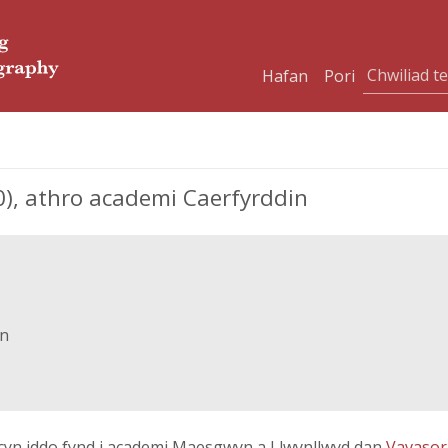
Hafan
Pori
0), athro academi Caerfyrddin
in
s cyn iddo fynd i academi Maesgwyn a Llwynllwyd dan
Vavasor 