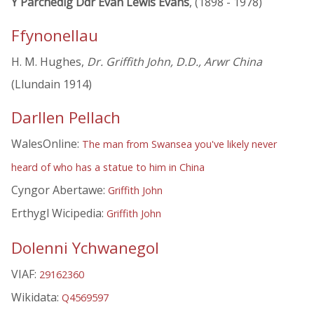
Y Parchedig Ddr Evan Lewis Evans
, (1898 - 1978)
Ffynonellau
H. M. Hughes,
Dr. Griffith John, D.D., Arwr China
(Llundain 1914)
Darllen Pellach
WalesOnline:
The man from Swansea you've likely never
heard of who has a statue to him in China
Cyngor Abertawe:
Griffith John
Erthygl Wicipedia:
Griffith John
Dolenni Ychwanegol
VIAF:
29162360
Wikidata:
Q4569597