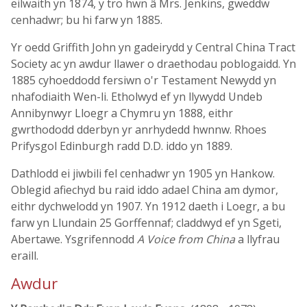
eilwaith yn 1874, y tro hwn â Mrs. Jenkins, gweddw
cenhadwr; bu hi farw yn 1885.
Yr oedd Griffith John yn gadeirydd y Central China Tract
Society ac yn awdur llawer o draethodau poblogaidd. Yn
1885 cyhoeddodd fersiwn o'r Testament Newydd yn
nhafodiaith Wen-li. Etholwyd ef yn llywydd Undeb
Annibynwyr Lloegr a Chymru yn 1888, eithr
gwrthododd dderbyn yr anrhydedd hwnnw. Rhoes
Prifysgol Edinburgh radd D.D. iddo yn 1889.
Dathlodd ei jiwbili fel cenhadwr yn 1905 yn Hankow.
Oblegid afiechyd bu raid iddo adael China am dymor,
eithr dychwelodd yn 1907. Yn 1912 daeth i Loegr, a bu
farw yn Llundain 25 Gorffennaf; claddwyd ef yn Sgeti,
Abertawe. Ysgrifennodd
A Voice from China
a llyfrau
eraill.
Awdur