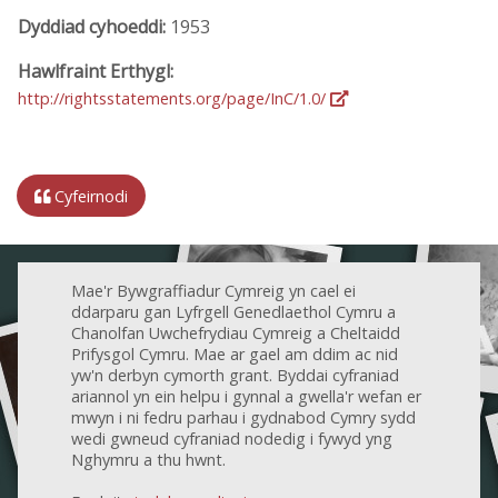
Dyddiad cyhoeddi:
1953
Hawlfraint Erthygl:
http://rightsstatements.org/page/InC/1.0/
Cyfeirnodi
Mae'r Bywgraffiadur Cymreig yn cael ei
ddarparu gan Lyfrgell Genedlaethol Cymru a
Chanolfan Uwchefrydiau Cymreig a Cheltaidd
Prifysgol Cymru. Mae ar gael am ddim ac nid
yw'n derbyn cymorth grant. Byddai cyfraniad
ariannol yn ein helpu i gynnal a gwella'r wefan er
mwyn i ni fedru parhau i gydnabod Cymry sydd
wedi gwneud cyfraniad nodedig i fywyd yng
Nghymru a thu hwnt.