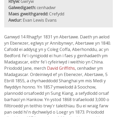
Rhyw:
Gwryw
Galwedigaeth:
cenhadwr
Maes gweithgaredd:
Crefydd
Awdur:
Evan Lewis Evans
Ganwyd 14 Rhagfyr 1831 yn Abertawe. Daeth yn aelod
yn Ebenezer, eglwys yr Annibynwyr, Abertawe yn 1840.
Cafodd ei addysg yn y Coleg Coffa, Aberhonddu, ac yn
Bedford. Fe'i cynigiodd ei hun i faes y genhadaeth ym
Madagascar, eithr fe'i cyfeiriwyd i weithio yn China.
Priododd Jane, merch
David Griffiths
, cenhadwr ym
Madagascar. Ordeiniwyd ef yn Ebenezer, Abertawe, 5
Ebrill 1855, a chyrhaeddodd Shanghai ym mis Medi y
flwyddyn honno. Yn 1857 ymwelodd â Soochow,
plannodd orsafoedd yn Sung Kiang, a sefydlodd orsaf
barhaol yn Hankow. Yn ystod 1868 trafaeliodd 3,000 o
filltiroedd yn teithio trwy'r taleithiau. Bu ei wraig farw
pan oedd hi'n dychwelyd o Loegr yn 1873. Priododd