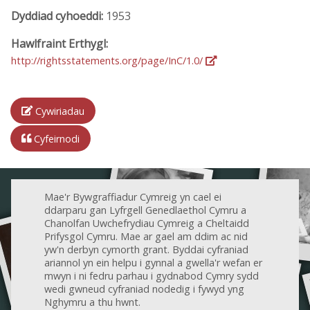
Dyddiad cyhoeddi:
1953
Hawlfraint Erthygl:
http://rightsstatements.org/page/InC/1.0/
Cywiriadau
Cyfeirnodi
Mae'r Bywgraffiadur Cymreig yn cael ei
ddarparu gan Lyfrgell Genedlaethol Cymru a
Chanolfan Uwchefrydiau Cymreig a Cheltaidd
Prifysgol Cymru. Mae ar gael am ddim ac nid
yw'n derbyn cymorth grant. Byddai cyfraniad
ariannol yn ein helpu i gynnal a gwella'r wefan er
mwyn i ni fedru parhau i gydnabod Cymry sydd
wedi gwneud cyfraniad nodedig i fywyd yng
Nghymru a thu hwnt.