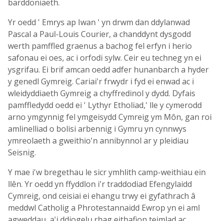
barddoniaeth.
Yr oedd ' Emrys ap Iwan ' yn drwm dan ddylanwad
Pascal a Paul-Louis Courier, a chanddynt dysgodd
werth pamffled graenus a bachog fel erfyn i herio
safonau ei oes, ac i orfodi sylw. Ceir eu techneg yn ei
ysgrifau. Ei brif amcan oedd adfer hunanbarch a hyder
y genedl Gymreig. Cariai'r frwydr i fyd ei enwad ac i
wleidyddiaeth Gymreig a chyffredinol y dydd. Dyfais
pamffledydd oedd ei ' Lythyr Etholiad,' lle y cymerodd
arno ymgynnig fel ymgeisydd Cymreig ym Môn, gan roi
amlinelliad o bolisi arbennig i Gymru yn cynnwys
ymreolaeth a gweithio'n annibynnol ar y pleidiau
Seisnig.
Y mae i'w bregethau le sicr ymhlith camp-weithiau ein
llên. Yr oedd yn ffyddlon i'r traddodiad Efengylaidd
Cymreig, ond ceisiai ei ehangu trwy ei gyfathrach â
meddwl Catholig a Phrotestannaidd Ewrop yn ei aml
agweddau, a'i ddiogelu rhag eithafion teimlad ac