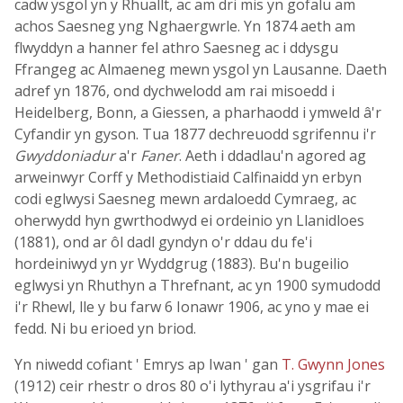
cadw ysgol yn y Rhuallt, ac am dri mis yn gofalu am
achos Saesneg yng Nghaergwrle. Yn 1874 aeth am
flwyddyn a hanner fel athro Saesneg ac i ddysgu
Ffrangeg ac Almaeneg mewn ysgol yn Lausanne. Daeth
adref yn 1876, ond dychwelodd am rai misoedd i
Heidelberg, Bonn, a Giessen, a pharhaodd i ymweld â'r
Cyfandir yn gyson. Tua 1877 dechreuodd sgrifennu i'r
Gwyddoniadur
a'r
Faner
. Aeth i ddadlau'n agored ag
arweinwyr Corff y Methodistiaid Calfinaidd yn erbyn
codi eglwysi Saesneg mewn ardaloedd Cymraeg, ac
oherwydd hyn gwrthodwyd ei ordeinio yn Llanidloes
(1881), ond ar ôl dadl gyndyn o'r ddau du fe'i
hordeiniwyd yn yr Wyddgrug (1883). Bu'n bugeilio
eglwysi yn Rhuthyn a Threfnant, ac yn 1900 symudodd
i'r Rhewl, lle y bu farw 6 Ionawr 1906, ac yno y mae ei
fedd. Ni bu erioed yn briod.
Yn niwedd cofiant ' Emrys ap Iwan ' gan
T. Gwynn Jones
(1912) ceir rhestr o dros 80 o'i lythyrau a'i ysgrifau i'r