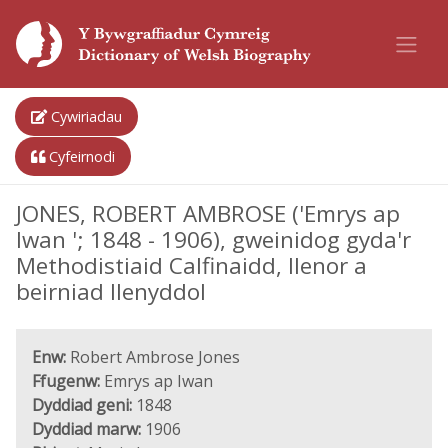
Cywiriadau
Cyfeirnodi
JONES, ROBERT AMBROSE ('Emrys ap
Iwan '; 1848 - 1906), gweinidog gyda'r
Methodistiaid Calfinaidd, llenor a
beirniad llenyddol
Enw:
Robert Ambrose Jones
Ffugenw:
Emrys ap Iwan
Dyddiad geni:
1848
Dyddiad marw:
1906