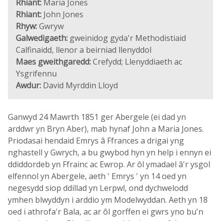
Rhiant:
Maria Jones
Rhiant:
John Jones
Rhyw:
Gwryw
Galwedigaeth:
gweinidog gyda'r Methodistiaid
Calfinaidd, llenor a beirniad llenyddol
Maes gweithgaredd:
Crefydd; Llenyddiaeth ac
Ysgrifennu
Awdur:
David Myrddin Lloyd
Ganwyd 24 Mawrth 1851 ger Abergele (ei dad yn
arddwr yn Bryn Aber), mab hynaf John a Maria Jones.
Priodasai hendaid Emrys â Ffrances a drigai yng
nghastell y Gwrych, a bu gwybod hyn yn help i ennyn ei
ddiddordeb yn Ffrainc ac Ewrop. Ar ôl ymadael â'r ysgol
elfennol yn Abergele, aeth ' Emrys ' yn 14 oed yn
negesydd siop ddillad yn Lerpwl, ond dychwelodd
ymhen blwyddyn i arddio ym Modelwyddan. Aeth yn 18
oed i athrofa'r Bala, ac ar ôl gorffen ei gwrs yno bu'n