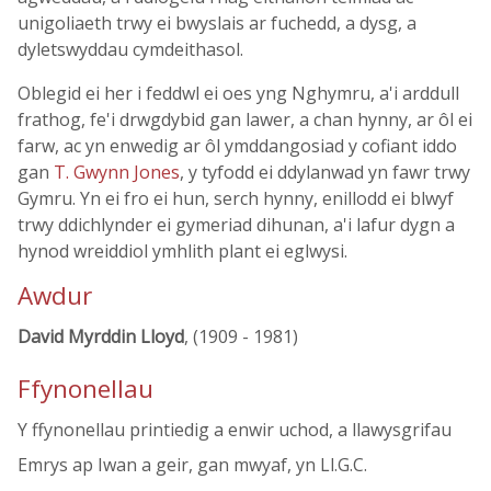
unigoliaeth trwy ei bwyslais ar fuchedd, a dysg, a
dyletswyddau cymdeithasol.
Oblegid ei her i feddwl ei oes yng Nghymru, a'i arddull
frathog, fe'i drwgdybid gan lawer, a chan hynny, ar ôl ei
farw, ac yn enwedig ar ôl ymddangosiad y cofiant iddo
gan
T. Gwynn Jones
, y tyfodd ei ddylanwad yn fawr trwy
Gymru. Yn ei fro ei hun, serch hynny, enillodd ei blwyf
trwy ddichlynder ei gymeriad dihunan, a'i lafur dygn a
hynod wreiddiol ymhlith plant ei eglwysi.
Awdur
David Myrddin Lloyd
, (1909 - 1981)
Ffynonellau
Y ffynonellau printiedig a enwir uchod, a llawysgrifau
Emrys ap Iwan a geir, gan mwyaf, yn Ll.G.C.