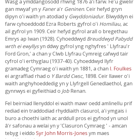
Wasg a ymddangosodd rhwng 1876 a'i farw. Fe'u gwelir
gan mwyaf yn y
Faner
a'r
Geninen
. Ceir hefyd gryn
dipyn o'i waith yn atodiad y
Gwyddoniadur
. Blwyddyn ei
farw cyhoeddodd Ezra Roberts gyfrol o'i
Homiliau
, ac
ail gyfrol yn 1909. Ceir hefyd gyfrol arall o bregethau
Emrys ap Iwan (1928). Cyhoeddwyd
Breuddwyd Pabydd
wrth ei ewyllys
yn ddwy gyfrol yng nghyfres ' Llyfrau'r
Ford Gron,' a chan y Clwb Llyfrau Cymreig cafwyd tair
cyfrol o'i erthyglau (1937-40). Cyhoeddwyd llyfr
gramadeg Cymraeg o'i waith yn 1881, a chan
I. Foulkes
ei argraffiad rhad o
Y Bardd Cwsc
, 1898. Ceir llawer o'i
waith anghyhoeddedig yn y Llyfrgell Genedlaethol, gan
gynnwys ei gyfieithiad o
Job
Renan.
Fel beirniad llenyddol ei waith mawr oedd amlinellu prif
rediad ein traddodiad rhyddiaith clasurol, a'i ymgais i
buro a choethi iaith ac arddull pros ei gyfnod yn unol
â'r safonau a welai yn y 'Clasuron Cymraeg ' - amcan
tebyg i eiddo
Syr John Morris-Jones
ym maes