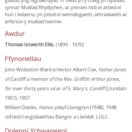
gladdu yng Nghaerdydd. Yr oedd yn y coleg yn nyddiau
cynnar Mudiad Rhydychen, ac ymroes heb ei arbed ei
hun i ledaenu, yn ystod ei weinidogaeth, athrawiaeth ac
arferion y mudiad hwnnw.
Awdur
Thomas Iorwerth Ellis
, (1899 - 1970)
Ffynonellau
John Wollaston Ward a Hector Albert Coe,
Father Jones
of Cardiff a memoir of the Rev. Griffith Arthur Jones,
for over thirty years vicar of S. Mary's, Cardiff
(Llundain
1907), 1907
William Davies,
Hanes plwyf Llanegryn
(1948), 1948
cofrestri esgobaethau Bangor a Llandaf, Ll.G.C.
Dolenni Ychwanegol