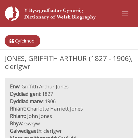
Cyfeirnodi
JONES, GRIFFITH ARTHUR (1827 - 1906),
clerigwr
Enw:
Griffith Arthur Jones
Dyddiad geni:
1827
Dyddiad marw:
1906
Rhiant:
Charlotte Harriett Jones
Rhiant:
John Jones
Rhyw:
Gwryw
Galwedigaeth:
clerigwr