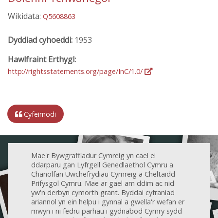
Wikidata:
Q5608863
Dyddiad cyhoeddi:
1953
Hawlfraint Erthygl:
http://rightsstatements.org/page/InC/1.0/
Cyfeirnodi
Mae'r Bywgraffiadur Cymreig yn cael ei
ddarparu gan Lyfrgell Genedlaethol Cymru a
Chanolfan Uwchefrydiau Cymreig a Cheltaidd
Prifysgol Cymru. Mae ar gael am ddim ac nid
yw'n derbyn cymorth grant. Byddai cyfraniad
ariannol yn ein helpu i gynnal a gwella'r wefan er
mwyn i ni fedru parhau i gydnabod Cymry sydd