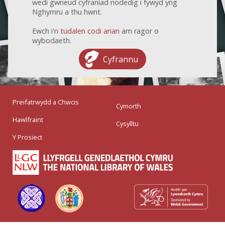
wedi gwneud cyfraniad nodedig i fywyd yng
Nghymru a thu hwnt.
Ewch i'n
tudalen codi arian
am ragor o
wybodaeth.
Cyfrannu
Preifatrwydd a Chwcis
Cymorth
Hawlfraint
Cysylltu
Y Prosiect