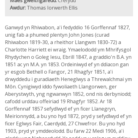
Maes gweithgaredd:
Crefydd
Awdur:
Thomas Iorwerth Ellis
Ganwyd yn Rhiwabon, a'i fedyddio 16 Gorffennaf 1827,
unig fab a phumed plentyn John Jones (curad
Rhiwabon 1819-30, a rheithor Llangwm 1830-72) a
Charlotte Harriett ei wraig. Ymaelododd ym Mhrifysgol
Rhydychen o Goleg Iesu, Ebrill 1847, a graddio'n B.A. yn
1851 ac yn M.A. yn 1853. Ordeiniwyd ef yn ddiacon gan
yr esgob Bethell o Fangor, 21 Rhagfyr 1851, a'i
drwyddedu i guradiaeth Heneglwys a Threwalchmai ym
Môn. Cynigiwyd iddo fywoliaeth Llangorwen, ger
Aberystwyth, yng ngwanwyn 1852, ond nis derbyniodd;
cafodd urddau offeiriad 19 Rhagfyr 1852. Ar 18
Gorffennaf 1857 sefydlwyd ef yn ficer Llanegryn,
Meirionnydd, a bu yno hyd 1872, pryd y sefydlwyd ef yn
ficer Eglwys Fair, Caerdydd, 27 Chwefror. Bu yno hyd
1903, pryd yr ymddeolodd. Bu farw 22 Medi 1906, a'i