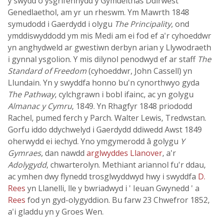
y swydd o ysgrifennydd y Gymdeithas Ddirwest
Genedlaethol, am yr un rheswm. Ym Mawrth 1848
symudodd i Gaerdydd i olygu
The Principality
, ond
ymddiswyddodd ym mis Medi am ei fod ef a'r cyhoeddwr
yn anghydweld ar gwestiwn derbyn arian y Llywodraeth
i gynnal ysgolion. Y mis dilynol penodwyd ef ar staff
The
Standard of Freedom
(cyhoeddwr, John Cassell) yn
Llundain. Yn y swyddfa honno bu'n cynorthwyo gyda
The Pathway
, cylchgrawn i bobl ifainc, ac yn golygu
Almanac y Cymru
, 1849. Yn Rhagfyr 1848 priododd
Rachel, pumed ferch y Parch. Walter Lewis, Tredwstan.
Gorfu iddo ddychwelyd i Gaerdydd ddiwedd Awst 1849
oherwydd ei iechyd. Yno ymgymerodd â golygu
Y
Gymraes
, dan nawdd
arglwyddes Llanover
, a'r
Adolygydd
, chwarterolyn. Methiant ariannol fu'r ddau,
ac ymhen dwy flynedd trosglwyddwyd hwy i swyddfa
D.
Rees
yn Llanelli, lle y bwriadwyd i ' Ieuan Gwynedd ' a
Rees
fod yn gyd-olygyddion. Bu farw 23 Chwefror 1852,
a'i gladdu yn y Groes Wen.