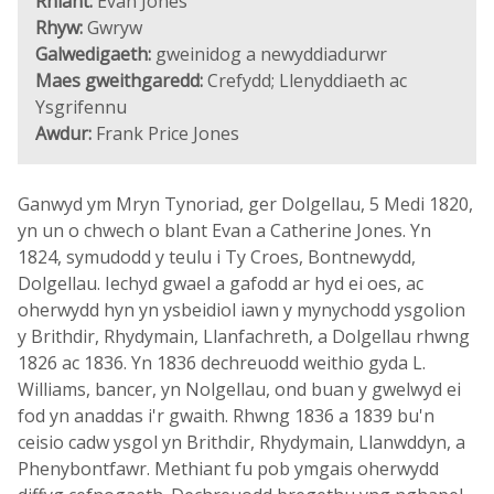
Rhiant:
Evan Jones
Rhyw:
Gwryw
Galwedigaeth:
gweinidog a newyddiadurwr
Maes gweithgaredd:
Crefydd; Llenyddiaeth ac
Ysgrifennu
Awdur:
Frank Price Jones
Ganwyd ym Mryn Tynoriad, ger Dolgellau, 5 Medi 1820,
yn un o chwech o blant Evan a Catherine Jones. Yn
1824, symudodd y teulu i Ty Croes, Bontnewydd,
Dolgellau. Iechyd gwael a gafodd ar hyd ei oes, ac
oherwydd hyn yn ysbeidiol iawn y mynychodd ysgolion
y Brithdir, Rhydymain, Llanfachreth, a Dolgellau rhwng
1826 ac 1836. Yn 1836 dechreuodd weithio gyda L.
Williams, bancer, yn Nolgellau, ond buan y gwelwyd ei
fod yn anaddas i'r gwaith. Rhwng 1836 a 1839 bu'n
ceisio cadw ysgol yn Brithdir, Rhydymain, Llanwddyn, a
Phenybontfawr. Methiant fu pob ymgais oherwydd