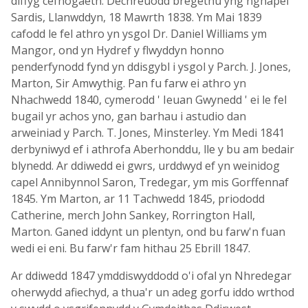
diffyg cefnogaeth. Dechreuodd bregethu yng nghapel
Sardis, Llanwddyn, 18 Mawrth 1838. Ym Mai 1839
cafodd le fel athro yn ysgol Dr. Daniel Williams ym
Mangor, ond yn Hydref y flwyddyn honno
penderfynodd fynd yn ddisgybl i ysgol y Parch. J. Jones,
Marton, Sir Amwythig. Pan fu farw ei athro yn
Nhachwedd 1840, cymerodd ' Ieuan Gwynedd ' ei le fel
bugail yr achos yno, gan barhau i astudio dan
arweiniad y Parch. T. Jones, Minsterley. Ym Medi 1841
derbyniwyd ef i athrofa Aberhonddu, lle y bu am bedair
blynedd. Ar ddiwedd ei gwrs, urddwyd ef yn weinidog
capel Annibynnol Saron, Tredegar, ym mis Gorffennaf
1845. Ym Marton, ar 11 Tachwedd 1845, priododd
Catherine, merch John Sankey, Rorrington Hall,
Marton. Ganed iddynt un plentyn, ond bu farw'n fuan
wedi ei eni. Bu farw'r fam hithau 25 Ebrill 1847.
Ar ddiwedd 1847 ymddiswyddodd o'i ofal yn Nhredegar
oherwydd afiechyd, a thua'r un adeg gorfu iddo wrthod