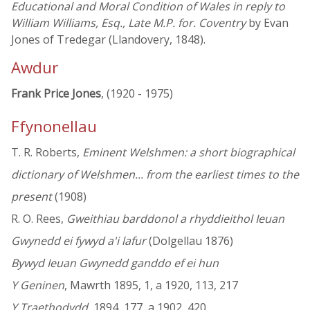
Educational and Moral Condition of Wales in reply to
William Williams, Esq., Late M.P. for. Coventry
by Evan
Jones of Tredegar (Llandovery, 1848).
Awdur
Frank Price Jones
, (1920 - 1975)
Ffynonellau
T. R. Roberts,
Eminent Welshmen: a short biographical
dictionary of Welshmen... from the earliest times to the
present
(1908)
R. O. Rees,
Gweithiau barddonol a rhyddieithol Ieuan
Gwynedd ei fywyd a'i lafur
(Dolgellau 1876)
Bywyd Ieuan Gwynedd ganddo ef ei hun
Y Geninen
, Mawrth 1895, 1, a 1920, 113, 217
Y Traethodydd
, 1894, 177, a 1902, 420