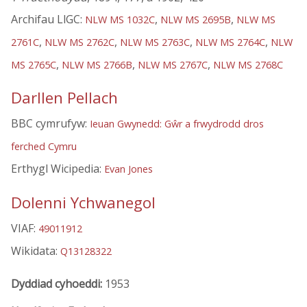
Archifau LlGC:
,
,
NLW MS 1032C
NLW MS 2695B
NLW MS
,
,
,
,
2761C
NLW MS 2762C
NLW MS 2763C
NLW MS 2764C
NLW
,
,
,
MS 2765C
NLW MS 2766B
NLW MS 2767C
NLW MS 2768C
Darllen Pellach
BBC cymrufyw:
Ieuan Gwynedd: Gŵr a frwydrodd dros
ferched Cymru
Erthygl Wicipedia:
Evan Jones
Dolenni Ychwanegol
VIAF:
49011912
Wikidata:
Q13128322
Dyddiad cyhoeddi:
1953