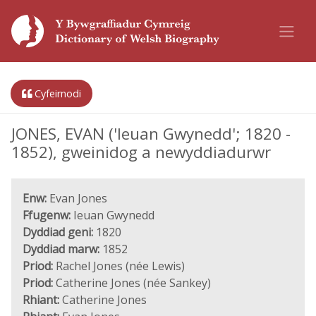
Cyfeirnodi
JONES, EVAN ('Ieuan Gwynedd'; 1820 -
1852), gweinidog a newyddiadurwr
Enw:
Evan Jones
Ffugenw:
Ieuan Gwynedd
Dyddiad geni:
1820
Dyddiad marw:
1852
Priod:
Rachel Jones (née Lewis)
Priod:
Catherine Jones (née Sankey)
Rhiant:
Catherine Jones