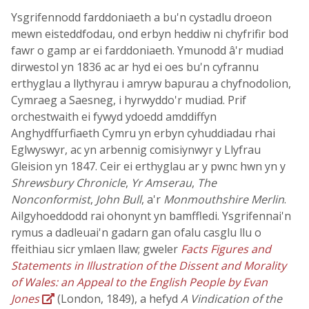
Ysgrifennodd farddoniaeth a bu'n cystadlu droeon
mewn eisteddfodau, ond erbyn heddiw ni chyfrifir bod
fawr o gamp ar ei farddoniaeth. Ymunodd â'r mudiad
dirwestol yn 1836 ac ar hyd ei oes bu'n cyfrannu
erthyglau a llythyrau i amryw bapurau a chyfnodolion,
Cymraeg a Saesneg, i hyrwyddo'r mudiad. Prif
orchestwaith ei fywyd ydoedd amddiffyn
Anghydffurfiaeth Cymru yn erbyn cyhuddiadau rhai
Eglwyswyr, ac yn arbennig comisiynwyr y Llyfrau
Gleision yn 1847. Ceir ei erthyglau ar y pwnc hwn yn y
Shrewsbury Chronicle
,
Yr Amserau
,
The
Nonconformist
,
John Bull
, a'r
Monmouthshire Merlin
.
Ailgyhoeddodd rai ohonynt yn bamffledi. Ysgrifennai'n
rymus a dadleuai'n gadarn gan ofalu casglu llu o
ffeithiau sicr ymlaen llaw; gweler
Facts Figures and
Statements in Illustration of the Dissent and Morality
of Wales: an Appeal to the English People by Evan
Jones
(London, 1849), a hefyd
A Vindication of the