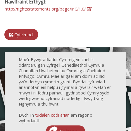
Hawlfraint Erthygl:
http://rightsstatements.org/page/InC/1.0/
Cyfeirnodi
Mae'r Bywgraffiadur Cymreig yn cael ei
ddarparu gan Lyfrgell Genedlaethol Cymru a
Chanolfan Uwchefrydiau Cymreig a Cheltaidd
Prifysgol Cymru. Mae ar gael am ddim ac nid
yw'n derbyn cymorth grant. Byddai cyfraniad
ariannol yn ein helpu i gynnal a gwella'r wefan er
mwyn i ni fedru parhau i gydnabod Cymry sydd
wedi gwneud cyfraniad nodedig i fywyd yng
Nghymru a thu hwnt.
Ewch i'n
tudalen codi arian
am ragor o
wybodaeth.