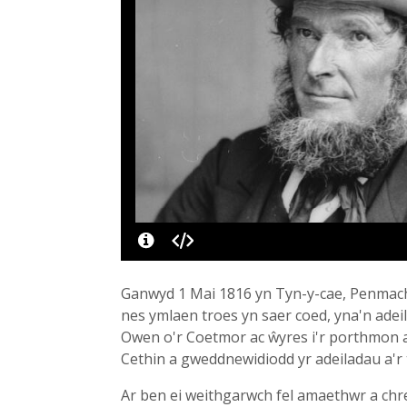
Ganwyd 1 Mai 1816 yn Tyn-y-cae, Penmachno
nes ymlaen troes yn saer coed, yna'n adeil
Owen o'r Coetmor ac ŵyres i'r porthmon 
Cethin a gweddnewidiodd yr adeiladau a'r t
Ar ben ei weithgarwch fel amaethwr a chref