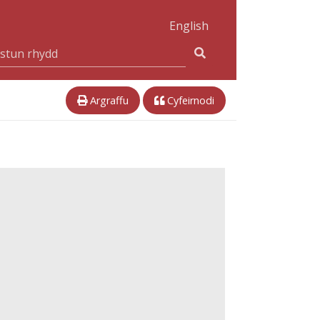
English
Argraffu
Cyfeirnodi