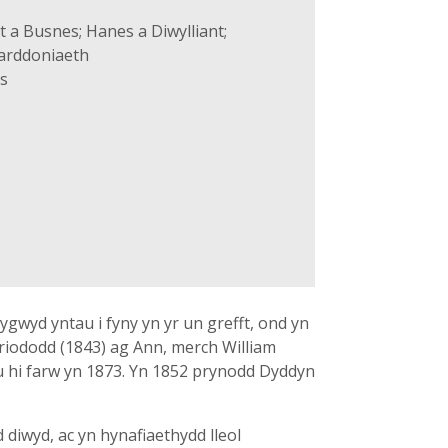
 a Busnes; Hanes a Diwylliant;
Barddoniaeth
s
gwyd yntau i fyny yn yr un grefft, ond yn
Priododd (1843) ag Ann, merch William
 hi farw yn 1873. Yn 1852 prynodd Dyddyn
 diwyd, ac yn hynafiaethydd lleol