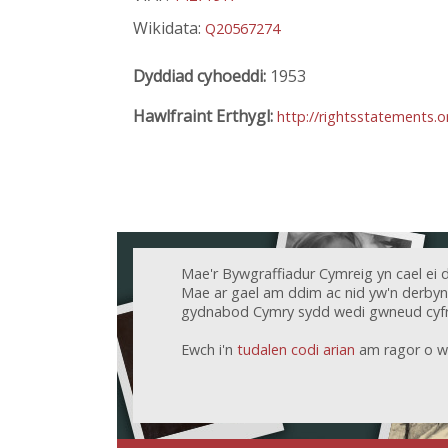
Wikidata:
Q20567274
Dyddiad cyhoeddi:
1953
Hawlfraint Erthygl:
http://rightsstatements.
Mae'r Bywgraffiadur Cymreig yn cael ei 
Mae ar gael am ddim ac nid yw'n derbyn c
gydnabod Cymry sydd wedi gwneud cyfr
Ewch i'n
tudalen codi arian
am ragor o w