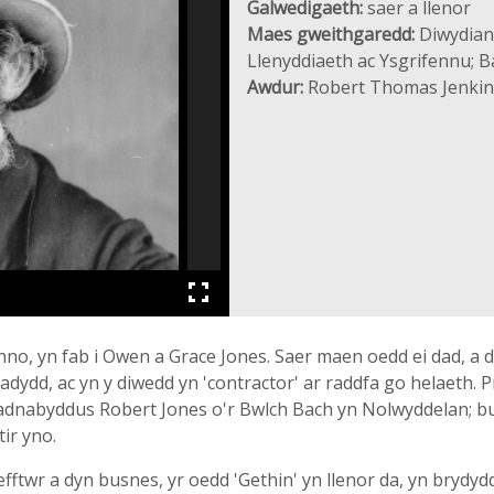
Galwedigaeth:
saer a llenor
Maes gweithgaredd:
Diwydiant
Llenyddiaeth ac Ysgrifennu; 
Awdur:
Robert Thomas Jenkin
, yn fab i Owen a Grace Jones. Saer maen oedd ei dad, a dy
adydd, ac yn y diwedd yn 'contractor' ar raddfa go helaeth. 
adnabyddus Robert Jones o'r Bwlch Bach yn Nolwyddelan; bu
ir yno.
ftwr a dyn busnes, yr oedd 'Gethin' yn llenor da, yn brydydd