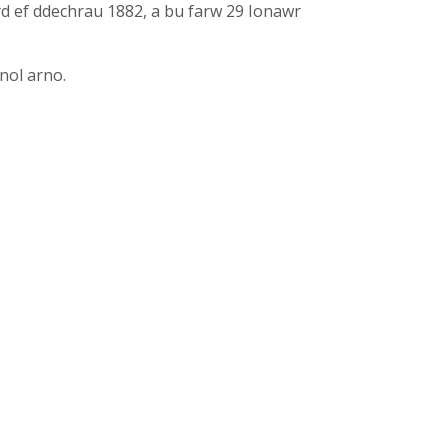
yd ef ddechrau 1882, a bu farw 29 Ionawr
nol arno.