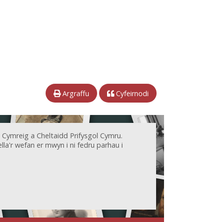
Argraffu
Cyfeirnodi
 Cymreig a Cheltaidd Prifysgol Cymru.
la'r wefan er mwyn i ni fedru parhau i