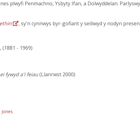
anes plwyfi Penmachno, Ysbyty Ifan, a Dolwyddelan. Parlysw
ethin
, sy'n cynnwys byr-gofiant y seiliwyd y nodyn presen
, (1881 - 1969)
i fywyd a'i feiau
(Llanrwst 2000)
n Jones