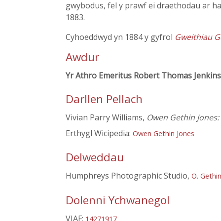
gwybodus, fel y prawf ei draethodau ar h
1883.
Cyhoeddwyd yn 1884 y gyfrol
Gweithiau G
Awdur
Yr Athro Emeritus Robert Thomas Jenkins
Darllen Pellach
Vivian Parry Williams,
Owen Gethin Jones: e
Erthygl Wicipedia:
Owen Gethin Jones
Delweddau
Humphreys Photographic Studio,
O. Gethi
Dolenni Ychwanegol
VIAF:
14271917