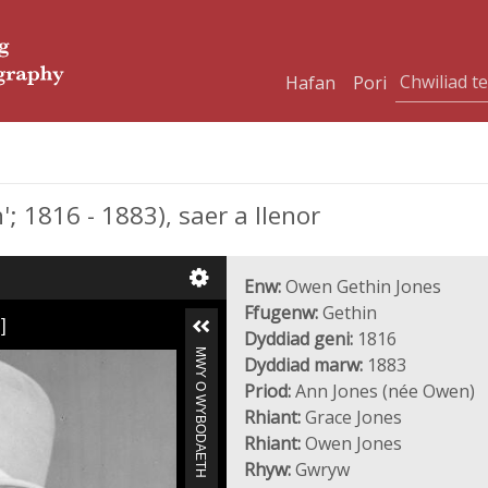
Hafan
Pori
 1816 - 1883), saer a llenor
Enw:
Owen Gethin Jones
Ffugenw:
Gethin
]
Dyddiad geni:
1816
MWY O WYBODAETH
Dyddiad marw:
1883
Priod:
Ann Jones (née Owen)
Rhiant:
Grace Jones
Rhiant:
Owen Jones
Rhyw:
Gwryw