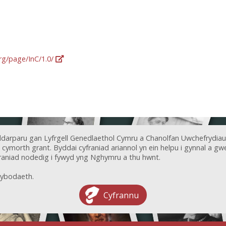
org/page/InC/1.0/
ddarparu gan Lyfrgell Genedlaethol Cymru a Chanolfan Uwchefrydiau
ymorth grant. Byddai cyfraniad ariannol yn ein helpu i gynnal a gwel
aniad nodedig i fywyd yng Nghymru a thu hwnt.
ybodaeth.
Cyfrannu