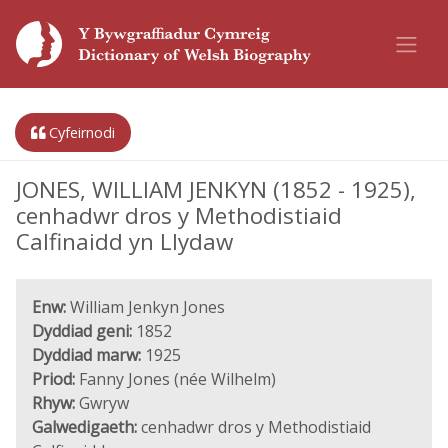
Cyfeirnodi
JONES, WILLIAM JENKYN (1852 - 1925),
cenhadwr dros y Methodistiaid
Calfinaidd yn Llydaw
Enw:
William Jenkyn Jones
Dyddiad geni:
1852
Dyddiad marw:
1925
Priod:
Fanny Jones (née Wilhelm)
Rhyw:
Gwryw
Galwedigaeth:
cenhadwr dros y Methodistiaid