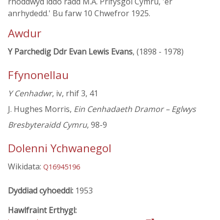
rhoddwyd iddo radd M.A. Prifysgol Cymru, 'er
anrhydedd.' Bu farw 10 Chwefror 1925.
Awdur
Y Parchedig Ddr Evan Lewis Evans
, (1898 - 1978)
Ffynonellau
Y Cenhadwr
, iv, rhif 3, 41
J. Hughes Morris,
Ein Cenhadaeth Dramor – Eglwys
Bresbyteraidd Cymru
, 98-9
Dolenni Ychwanegol
Wikidata:
Q16945196
Dyddiad cyhoeddi:
1953
Hawlfraint Erthygl: