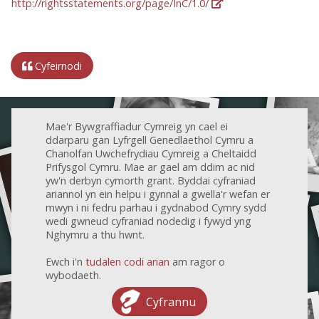
http://rightsstatements.org/page/InC/1.0/
Cyfeirnodi
Mae'r Bywgraffiadur Cymreig yn cael ei
ddarparu gan Lyfrgell Genedlaethol Cymru a
Chanolfan Uwchefrydiau Cymreig a Cheltaidd
Prifysgol Cymru. Mae ar gael am ddim ac nid
yw'n derbyn cymorth grant. Byddai cyfraniad
ariannol yn ein helpu i gynnal a gwella'r wefan er
mwyn i ni fedru parhau i gydnabod Cymry sydd
wedi gwneud cyfraniad nodedig i fywyd yng
Nghymru a thu hwnt.
Ewch i'n
tudalen codi arian
am ragor o
wybodaeth.
Cyfrannu