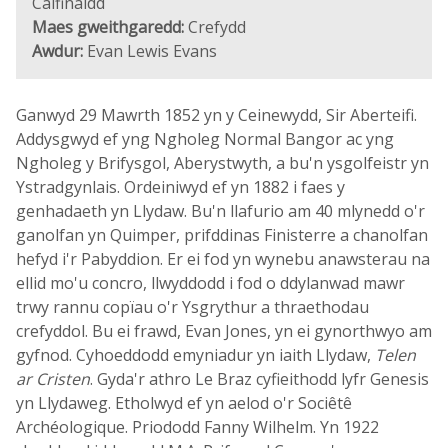
Calfinaidd
Maes gweithgaredd:
Crefydd
Awdur:
Evan Lewis Evans
Ganwyd 29 Mawrth 1852 yn y Ceinewydd, Sir Aberteifi.
Addysgwyd ef yng Ngholeg Normal Bangor ac yng
Ngholeg y Brifysgol, Aberystwyth, a bu'n ysgolfeistr yn
Ystradgynlais. Ordeiniwyd ef yn 1882 i faes y
genhadaeth yn Llydaw. Bu'n llafurio am 40 mlynedd o'r
ganolfan yn Quimper, prifddinas Finisterre a chanolfan
hefyd i'r Pabyddion. Er ei fod yn wynebu anawsterau na
ellid mo'u concro, llwyddodd i fod o ddylanwad mawr
trwy rannu copïau o'r Ysgrythur a thraethodau
crefyddol. Bu ei frawd, Evan Jones, yn ei gynorthwyo am
gyfnod. Cyhoeddodd emyniadur yn iaith Llydaw,
Telen
ar Cristen
. Gyda'r athro Le Braz cyfieithodd lyfr Genesis
yn Llydaweg. Etholwyd ef yn aelod o'r Sociêtê
Archéologique. Priododd Fanny Wilhelm. Yn 1922