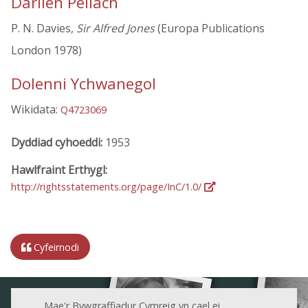
Darllen Pellach
P. N. Davies,
Sir Alfred Jones
(Europa Publications
London 1978)
Dolenni Ychwanegol
Wikidata:
Q4723069
Dyddiad cyhoeddi:
1953
Hawlfraint Erthygl:
http://rightsstatements.org/page/InC/1.0/
Cyfeirnodi
Mae'r Bywgraffiadur Cymreig yn cael ei