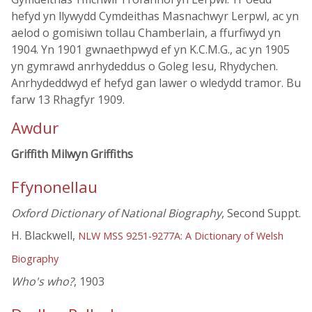
hefyd yn llywydd Cymdeithas Masnachwyr Lerpwl, ac yn
aelod o gomisiwn tollau Chamberlain, a ffurfiwyd yn
1904. Yn 1901 gwnaethpwyd ef yn K.C.M.G., ac yn 1905
yn gymrawd anrhydeddus o Goleg Iesu, Rhydychen.
Anrhydeddwyd ef hefyd gan lawer o wledydd tramor. Bu
farw 13 Rhagfyr 1909.
Awdur
Griffith Milwyn Griffiths
Ffynonellau
Oxford Dictionary of National Biography
, Second Suppt.
H. Blackwell,
NLW MSS 9251-9277A: A Dictionary of Welsh
Biography
Who's who?
, 1903