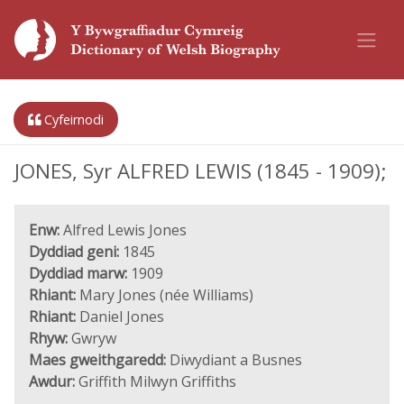
Cyfeirnodi
JONES, Syr ALFRED LEWIS (1845 - 1909);
Enw:
Alfred Lewis Jones
Dyddiad geni:
1845
Dyddiad marw:
1909
Rhiant:
Mary Jones (née Williams)
Rhiant:
Daniel Jones
Rhyw:
Gwryw
Maes gweithgaredd:
Diwydiant a Busnes
Awdur:
Griffith Milwyn Griffiths