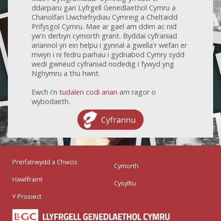
ddarparu gan Lyfrgell Genedlaethol Cymru a
Chanolfan Uwchefrydiau Cymreig a Cheltaidd
Prifysgol Cymru. Mae ar gael am ddim ac nid
yw'n derbyn cymorth grant. Byddai cyfraniad
ariannol yn ein helpu i gynnal a gwella'r wefan er
mwyn i ni fedru parhau i gydnabod Cymry sydd
wedi gwneud cyfraniad nodedig i fywyd yng
Nghymru a thu hwnt.
Ewch i'n
tudalen codi arian
am ragor o
wybodaeth.
Cyfrannu
Preifatrwydd a Chwcis
Cymorth
Hawlfraint
Cysylltu
Y Prosiect