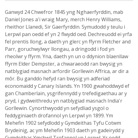
Ganwyd 24 Chwefror 1845 yng Nghaerfyrddin, mab
Daniel Jones a'i wraig Mary, merch Henry Williams,
rheithor Llanedi, Sir Gaerfyrddin. Symudodd y teulu i
Lerpwl pan oedd ef yn 2 flwydd oed. Dechreuodd ei yrfa
fel prentis llong, a daeth yn glerc yn ffyrm Fletcher and
Parr, goruchwylwyr llongau, a dringodd i fod yn
rheolwr y ffyrm. Yna, daeth yn un o ddynion blaenllaw
ffyrm Elder Dempster, a chwaraeodd ran bwysig yn
natblygiad masnach arfordir Gorllewin Affrica, ar dir a
môr. Bu ganddo hefyd ran bwysig yn adferiad
economaidd y Canary Islands. Yn 1900 gwahoddwyd ef
gan Chamberlain, ysgrifennydd y trefedigaethau ar y
pryd, i gydweithredu yn natblygiad masnach India'r
Gorllewin. Cynorthwyodd yn sefydliad ysgol o
feddyginiaeth drofannol yn Lerpwl yn 1899. Ym
Mehefin 1902 sefydlodd y Gymdeithas Tyfu Cotwm
Brydeinig, ac ym Mehefin 1903 daeth yn gadeirydd y
Gymdeithas Ymchwil Trofannol yn Lerpwl. Yr oedd