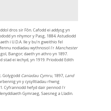
eddol dros sir Fôn. Cafodd ei addysg yn
elododd yn nhymor y Pasg, 1884. Astudiodd
eth i U.D.A. lle y bu'n gweithio fel
ifennu nodiadau wythnosol i'r
Manchester
gol, Bangor; daeth yn athro yn 1897.
 stad ei iechyd, yn 1919. Priododd Edith
tc. Golygodd
Caniadau Cymru
, 1897,
Land
arbennig yn y cysylltiadau rhwng
11. Cyfrannodd hefyd dair pennod i'r
o lenyddiaeth Gymraeg, Saesneg a Lladin.