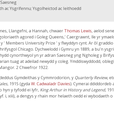
h Saesneg
h ac Ysgrifennu; Ysgolheictod ac Ieithoedd
nes, Llangefni, a Hannah, chwaer
Thomas Lewis
, aelod sen
ysgoloriaeth agored i Goleg Queens,' Caergrawnt, lle yr yma
y ' Members University Prize ' y flwyddyn cynt. Ar ôl graddio a
hrifysgol Chicago. Dychwelodd i Gymru yn 1889, a bu'n ysgr
ithydd cynorthwyol yn yr adran Saesneg yng Ngholeg y Brifys
rian tuag at adeilad newydd y coleg. Ymddiswyddodd, oblegid
Mangor. 2 Chwefror 1922.
ydeddus Gymdeithas y Cymmrodorion, y
Quarterly Review
, e
ales
, 1915 (gyda
W. Cadwaladr Davies
). Cymerai ddiddordeb 
 hyn y tyfodd ei lyfr,
King Arthur in History and Legend
, 19
yf. i, xiii), a dengys y rhain mor helaeth oedd ei wybodaeth 