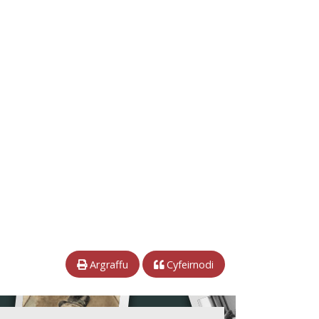
Argraffu
Cyfeirnodi