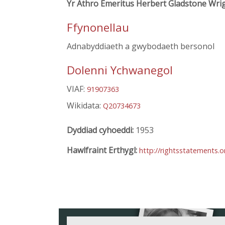
Yr Athro Emeritus Herbert Gladstone Wri
Ffynonellau
Adnabyddiaeth a gwybodaeth bersonol
Dolenni Ychwanegol
VIAF:
91907363
Wikidata:
Q20734673
Dyddiad cyhoeddi:
1953
Hawlfraint Erthygl:
http://rightsstatements.