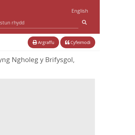
English
Argraffu
Cyfeirnodi
yng Ngholeg y Brifysgol,