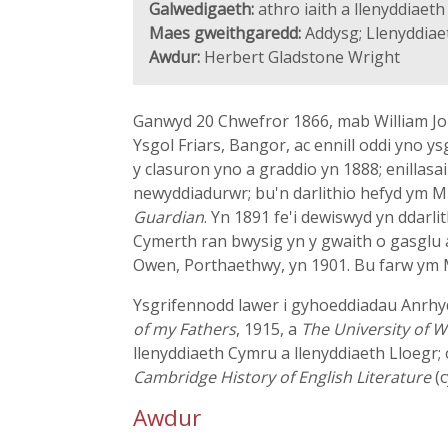
Galwedigaeth:
athro iaith a llenyddiaet
Maes gweithgaredd:
Addysg; Llenyddiaet
Awdur:
Herbert Gladstone Wright
Ganwyd 20 Chwefror 1866, mab William Jo
Ysgol Friars, Bangor, ac ennill oddi yno 
y clasuron yno a graddio yn 1888; enillasai 
newyddiadurwr; bu'n darlithio hefyd ym M
Guardian
. Yn 1891 fe'i dewiswyd yn ddarl
Cymerth ran bwysig yn y gwaith o gasglu a
Owen, Porthaethwy, yn 1901. Bu farw ym 
Ysgrifennodd lawer i gyhoeddiadau Anrh
of my Fathers
, 1915, a
The University of W
llenyddiaeth Cymru a llenyddiaeth Lloegr; o
Cambridge History of English Literature
(c
Awdur