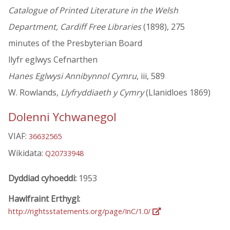
Catalogue of Printed Literature in the Welsh
Department, Cardiff Free Libraries
(1898), 275
minutes of the Presbyterian Board
llyfr eglwys Cefnarthen
Hanes Eglwysi Annibynnol Cymru
, iii, 589
W. Rowlands,
Llyfryddiaeth y Cymry
(Llanidloes 1869)
Dolenni Ychwanegol
VIAF:
36632565
Wikidata:
Q20733948
Dyddiad cyhoeddi:
1953
Hawlfraint Erthygl:
http://rightsstatements.org/page/InC/1.0/