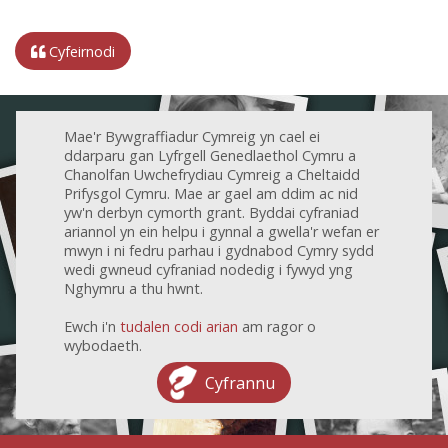
Cyfeirnodi
Mae'r Bywgraffiadur Cymreig yn cael ei
ddarparu gan Lyfrgell Genedlaethol Cymru a
Chanolfan Uwchefrydiau Cymreig a Cheltaidd
Prifysgol Cymru. Mae ar gael am ddim ac nid
yw'n derbyn cymorth grant. Byddai cyfraniad
ariannol yn ein helpu i gynnal a gwella'r wefan er
mwyn i ni fedru parhau i gydnabod Cymry sydd
wedi gwneud cyfraniad nodedig i fywyd yng
Nghymru a thu hwnt.
Ewch i'n
tudalen codi arian
am ragor o
wybodaeth.
Cyfrannu