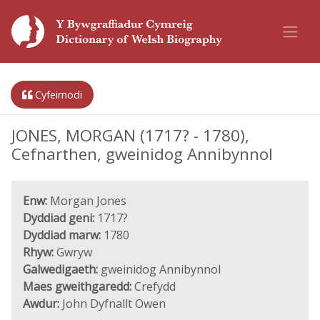
Cyfeirnodi
JONES, MORGAN (1717? - 1780),
Cefnarthen, gweinidog Annibynnol
Enw:
Morgan Jones
Dyddiad geni:
1717?
Dyddiad marw:
1780
Rhyw:
Gwryw
Galwedigaeth:
gweinidog Annibynnol
Maes gweithgaredd:
Crefydd
Awdur:
John Dyfnallt Owen