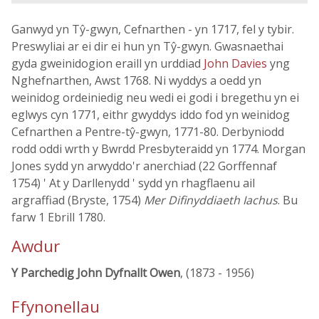
Ganwyd yn Tŷ-gwyn, Cefnarthen - yn 1717, fel y tybir.
Preswyliai ar ei dir ei hun yn Tŷ-gwyn. Gwasnaethai
gyda gweinidogion eraill yn urddiad
John Davies
yng
Nghefnarthen, Awst 1768. Ni wyddys a oedd yn
weinidog ordeiniedig neu wedi ei godi i bregethu yn ei
eglwys cyn 1771, eithr gwyddys iddo fod yn weinidog
Cefnarthen a Pentre-tŷ-gwyn, 1771-80. Derbyniodd
rodd oddi wrth y Bwrdd Presbyteraidd yn 1774. Morgan
Jones sydd yn arwyddo'r anerchiad (22 Gorffennaf
1754) ' At y Darllenydd ' sydd yn rhagflaenu ail
argraffiad (Bryste, 1754)
Mer Difinyddiaeth Iachus
. Bu
farw 1 Ebrill 1780.
Awdur
Y Parchedig John Dyfnallt Owen
, (1873 - 1956)
Ffynonellau