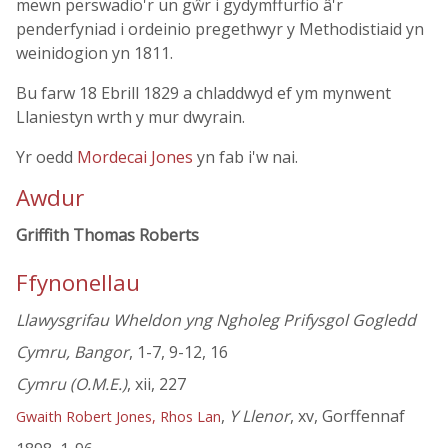
mewn perswadio'r un gŵr i gydymffurfio â'r
penderfyniad i ordeinio pregethwyr y Methodistiaid yn
weinidogion yn 1811.
Bu farw 18 Ebrill 1829 a chladdwyd ef ym mynwent
Llaniestyn wrth y mur dwyrain.
Yr oedd
Mordecai Jones
yn fab i'w nai.
Awdur
Griffith Thomas Roberts
Ffynonellau
Llawysgrifau Wheldon yng Ngholeg Prifysgol Gogledd
Cymru, Bangor
, 1-7, 9-12, 16
Cymru (O.M.E.)
, xii, 227
,
Y Llenor
, xv, Gorffennaf
Gwaith Robert Jones, Rhos Lan