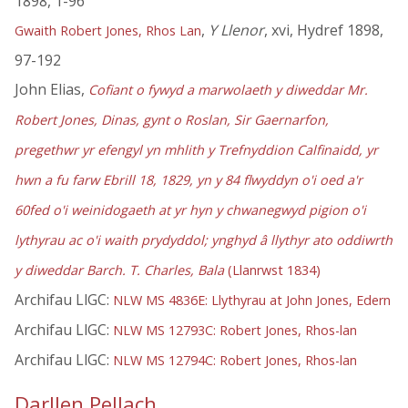
1898, 1-96
,
Y Llenor
, xvi, Hydref 1898,
Gwaith Robert Jones, Rhos Lan
97-192
John Elias,
Cofiant o fywyd a marwolaeth y diweddar Mr.
Robert Jones, Dinas, gynt o Roslan, Sir Gaernarfon,
pregethwr yr efengyl yn mhlith y Trefnyddion Calfinaidd, yr
hwn a fu farw Ebrill 18, 1829, yn y 84 flwyddyn o'i oed a'r
60fed o'i weinidogaeth at yr hyn y chwanegwyd pigion o'i
lythyrau ac o'i waith prydyddol; ynghyd â llythyr ato oddiwrth
y diweddar Barch. T. Charles, Bala
(Llanrwst 1834)
Archifau LlGC:
NLW MS 4836E: Llythyrau at John Jones, Edern
Archifau LlGC:
NLW MS 12793C: Robert Jones, Rhos-lan
Archifau LlGC:
NLW MS 12794C: Robert Jones, Rhos-lan
Darllen Pellach