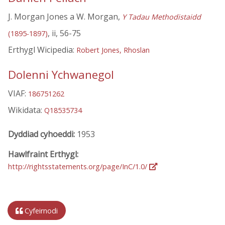
J. Morgan Jones a W. Morgan,
Y Tadau Methodistaidd
, ii, 56-75
(1895-1897)
Erthygl Wicipedia:
Robert Jones, Rhoslan
Dolenni Ychwanegol
VIAF:
186751262
Wikidata:
Q18535734
Dyddiad cyhoeddi:
1953
Hawlfraint Erthygl:
http://rightsstatements.org/page/InC/1.0/
Cyfeirnodi