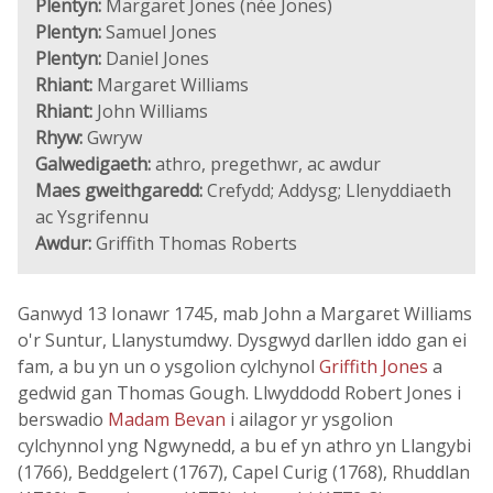
Plentyn:
Margaret Jones (née Jones)
Plentyn:
Samuel Jones
Plentyn:
Daniel Jones
Rhiant:
Margaret Williams
Rhiant:
John Williams
Rhyw:
Gwryw
Galwedigaeth:
athro, pregethwr, ac awdur
Maes gweithgaredd:
Crefydd; Addysg; Llenyddiaeth
ac Ysgrifennu
Awdur:
Griffith Thomas Roberts
Ganwyd 13 Ionawr 1745, mab John a Margaret Williams
o'r Suntur, Llanystumdwy. Dysgwyd darllen iddo gan ei
fam, a bu yn un o ysgolion cylchynol
Griffith Jones
a
gedwid gan Thomas Gough. Llwyddodd Robert Jones i
berswadio
Madam Bevan
i ailagor yr ysgolion
cylchynnol yng Ngwynedd, a bu ef yn athro yn Llangybi
(1766), Beddgelert (1767), Capel Curig (1768), Rhuddlan