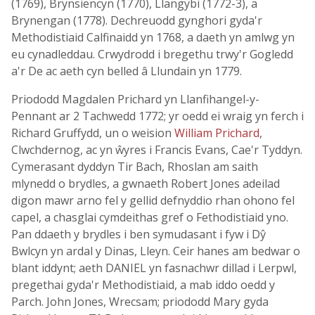
(1769), Brynsiencyn (1770), Llangybi (1772-3), a
Brynengan (1778). Dechreuodd gynghori gyda'r
Methodistiaid Calfinaidd yn 1768, a daeth yn amlwg yn
eu cynadleddau. Crwydrodd i bregethu trwy'r Gogledd
a'r De ac aeth cyn belled â Llundain yn 1779.
Priododd Magdalen Prichard yn Llanfihangel-y-
Pennant ar 2 Tachwedd 1772; yr oedd ei wraig yn ferch i
Richard Gruffydd, un o weision
William Prichard
,
Clwchdernog, ac yn ŵyres i Francis Evans, Cae'r Tyddyn.
Cymerasant dyddyn Tir Bach, Rhoslan am saith
mlynedd o brydles, a gwnaeth Robert Jones adeilad
digon mawr arno fel y gellid defnyddio rhan ohono fel
capel, a chasglai cymdeithas gref o Fethodistiaid yno.
Pan ddaeth y brydles i ben symudasant i fyw i Dŷ
Bwlcyn yn ardal y Dinas, Lleyn. Ceir hanes am bedwar o
blant iddynt; aeth DANIEL yn fasnachwr dillad i Lerpwl,
pregethai gyda'r Methodistiaid, a mab iddo oedd y
Parch. John Jones, Wrecsam; priododd Mary gyda