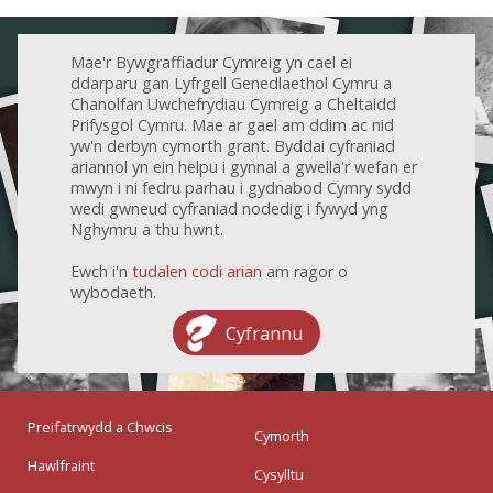
Mae'r Bywgraffiadur Cymreig yn cael ei
ddarparu gan Lyfrgell Genedlaethol Cymru a
Chanolfan Uwchefrydiau Cymreig a Cheltaidd
Prifysgol Cymru. Mae ar gael am ddim ac nid
yw'n derbyn cymorth grant. Byddai cyfraniad
ariannol yn ein helpu i gynnal a gwella'r wefan er
mwyn i ni fedru parhau i gydnabod Cymry sydd
wedi gwneud cyfraniad nodedig i fywyd yng
Nghymru a thu hwnt.
Ewch i'n
tudalen codi arian
am ragor o
wybodaeth.
Cyfrannu
Preifatrwydd a Chwcis
Cymorth
Hawlfraint
Cysylltu