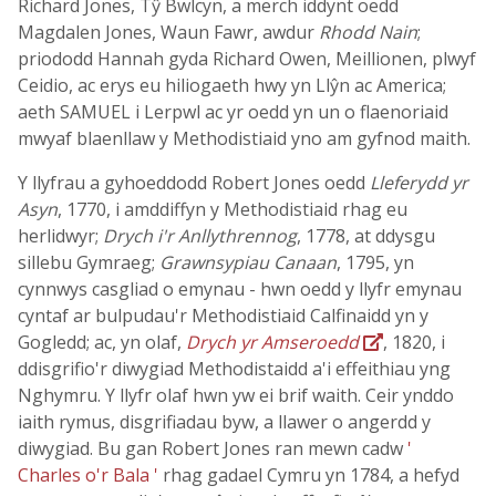
Richard Jones, Tŷ Bwlcyn, a merch iddynt oedd
Magdalen Jones, Waun Fawr, awdur
Rhodd Nain
;
priododd Hannah gyda Richard Owen, Meillionen, plwyf
Ceidio, ac erys eu hiliogaeth hwy yn Llŷn ac America;
aeth SAMUEL i Lerpwl ac yr oedd yn un o flaenoriaid
mwyaf blaenllaw y Methodistiaid yno am gyfnod maith.
Y llyfrau a gyhoeddodd Robert Jones oedd
Lleferydd yr
Asyn
, 1770, i amddiffyn y Methodistiaid rhag eu
herlidwyr;
Drych i'r Anllythrennog
, 1778, at ddysgu
sillebu Gymraeg;
Grawnsypiau Canaan
, 1795, yn
cynnwys casgliad o emynau - hwn oedd y llyfr emynau
cyntaf ar bulpudau'r Methodistiaid Calfinaidd yn y
Gogledd; ac, yn olaf,
Drych yr Amseroedd
, 1820, i
ddisgrifio'r diwygiad Methodistaidd a'i effeithiau yng
Nghymru. Y llyfr olaf hwn yw ei brif waith. Ceir ynddo
iaith rymus, disgrifiadau byw, a llawer o angerdd y
diwygiad. Bu gan Robert Jones ran mewn cadw
'
Charles o'r Bala '
rhag gadael Cymru yn 1784, a hefyd