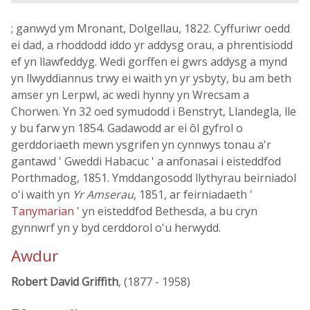
; ganwyd ym Mronant, Dolgellau, 1822. Cyffuriwr oedd
ei dad, a rhoddodd iddo yr addysg orau, a phrentisiodd
ef yn llawfeddyg. Wedi gorffen ei gwrs addysg a mynd
yn llwyddiannus trwy ei waith yn yr ysbyty, bu am beth
amser yn Lerpwl, ac wedi hynny yn Wrecsam a
Chorwen. Yn 32 oed symudodd i Benstryt, Llandegla, lle
y bu farw yn 1854. Gadawodd ar ei ôl gyfrol o
gerddoriaeth mewn ysgrifen yn cynnwys tonau a'r
gantawd ' Gweddi Habacuc ' a anfonasai i eisteddfod
Porthmadog, 1851. Ymddangosodd llythyrau beirniadol
o'i waith yn
Yr Amserau
, 1851, ar feirniadaeth '
Tanymarian
' yn eisteddfod Bethesda, a bu cryn
gynnwrf yn y byd cerddorol o'u herwydd.
Awdur
Robert David Griffith
, (1877 - 1958)