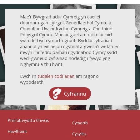
Mae'r Bywgraffiadur Cymreig yn cael ei
ddarparu gan Lyfrgell Genedlaethol Cymru a
Chanolfan Uwchefrydiau Cymreig a Cheltaidd
Prifysgol Cymru. Mae ar gael am ddim ac nid
yw'n derbyn cymorth grant. Byddai cyfraniad
ariannol yn ein helpu i gynnal a gwella'r wefan er
mwyn i ni fedru parhau i gydnabod Cymry sydd
wedi gwneud cyfraniad nodedig i fywyd yng
Nghymru a thu hwnt.
Ewch i'n
tudalen codi arian
am ragor o
wybodaeth.
Cyfrannu
Preifatrwydd a Chwcis
Cymorth
Hawlfraint
Cysylltu