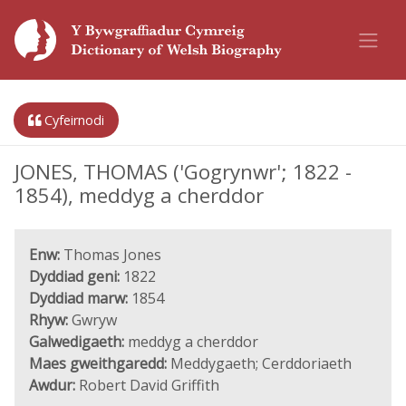
Cyfeirnodi
JONES, THOMAS ('Gogrynwr'; 1822 -
1854), meddyg a cherddor
Enw:
Thomas Jones
Dyddiad geni:
1822
Dyddiad marw:
1854
Rhyw:
Gwryw
Galwedigaeth:
meddyg a cherddor
Maes gweithgaredd:
Meddygaeth; Cerddoriaeth
Awdur:
Robert David Griffith