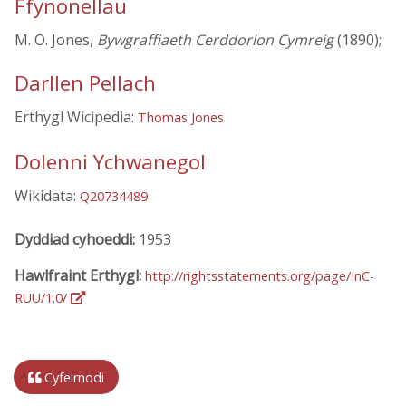
Ffynonellau
M. O. Jones,
Bywgraffiaeth Cerddorion Cymreig
(1890);
Darllen Pellach
Erthygl Wicipedia:
Thomas Jones
Dolenni Ychwanegol
Wikidata:
Q20734489
Dyddiad cyhoeddi:
1953
Hawlfraint Erthygl:
http://rightsstatements.org/page/InC-
RUU/1.0/
Cyfeirnodi