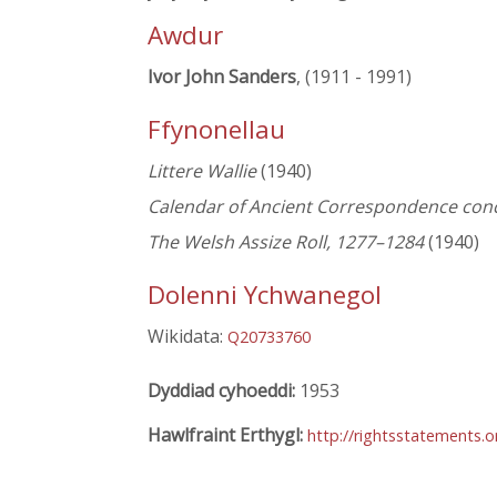
Awdur
Ivor John Sanders
, (1911 - 1991)
Ffynonellau
Littere Wallie
(1940)
Calendar of Ancient Correspondence con
The Welsh Assize Roll, 1277–1284
(1940)
Dolenni Ychwanegol
Wikidata:
Q20733760
Dyddiad cyhoeddi:
1953
Hawlfraint Erthygl:
http://rightsstatements.