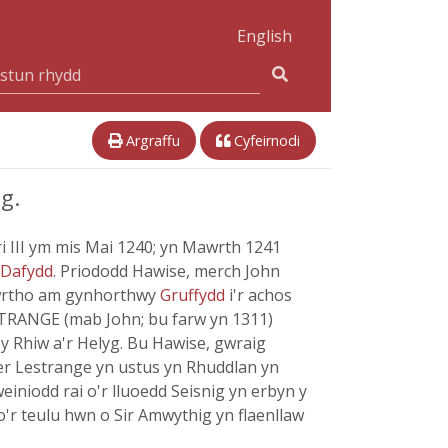
English
Argraffu
Cyfeirnodi
g.
ri III ym mis Mai 1240; yn Mawrth 1241
Dafydd
. Priododd Hawise, merch John
d wrtho am gynhorthwy
Gruffydd
i'r achos
TRANGE (mab John; bu farw yn 1311)
 y Rhiw a'r Helyg. Bu Hawise, gwraig
er Lestrange yn ustus yn Rhuddlan yn
iniodd rai o'r lluoedd Seisnig yn erbyn y
'r teulu hwn o Sir Amwythig yn flaenllaw