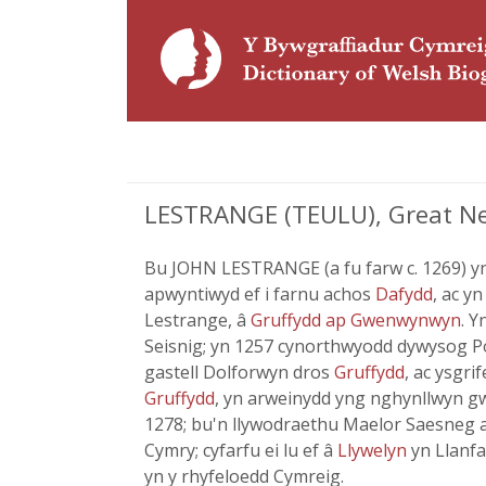
LESTRANGE (TEULU), Great Nes
Bu JOHN LESTRANGE (a fu farw c. 1269) yn
apwyntiwyd ef i farnu achos
Dafydd
, ac y
Lestrange, â
Gruffydd ap Gwenwynwyn
. 
Seisnig; yn 1257 cynorthwyodd dywysog 
gastell Dolforwyn dros
Gruffydd
, ac ysgri
Gruffydd
, yn arweinydd yng nghynllwyn g
1278; bu'n llywodraethu Maelor Saesneg a 
Cymry; cyfarfu ei lu ef â
Llywelyn
yn Llanfa
yn y rhyfeloedd Cymreig.