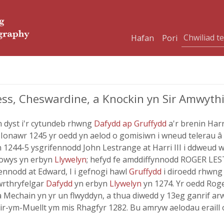
Hafan
Pori
s, Cheswardine, a Knockin yn Sir Amwythi
 dyst i'r cytundeb rhwng
Dafydd ap Gruffydd
a'r brenin Har
n Ionawr 1245 yr oedd yn aelod o gomisiwn i wneud telerau â
Yn 1244-5 ysgrifennodd John Lestrange at Harri III i ddweu
Powys yn erbyn
Llywelyn
; hefyd fe amddiffynnodd ROGER LES
fennodd at Edward, I i gefnogi hawl
Gruffydd
i diroedd rhwng
wrthryfelgar
Dafydd
yn erbyn
Llywelyn
yn 1274. Yr oedd Rog
Mechain yn yr un flwyddyn, a thua diwedd y 13eg ganrif arwe
ir-ym-Muellt ym mis Rhagfyr 1282. Bu amryw aelodau eraill o