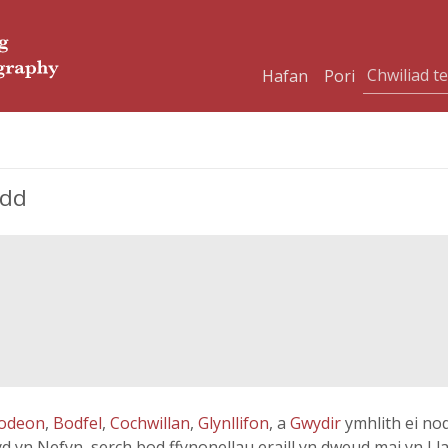
Hafan
Pori
rdd
odeon
,
Bodfel
,
Cochwillan
,
Glynllifon
, a
Gwydir
ymhlith ei no
yd yn Nefyn, serch bod ffynonellau eraill yn dweud mai yn Ll