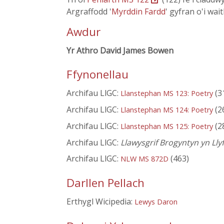
Argraffodd '
Myrddin Fardd
' gyfran o'i wai
Awdur
Yr Athro David James Bowen
Ffynonellau
Archifau LlGC:
(3
Llanstephan MS 123: Poetry
Archifau LlGC:
(2
Llanstephan MS 124: Poetry
Archifau LlGC:
(2
Llanstephan MS 125: Poetry
Archifau LlGC:
Llawysgrif Brogyntyn yn Ll
Archifau LlGC:
(463)
NLW MS 872D
Darllen Pellach
Erthygl Wicipedia:
Lewys Daron