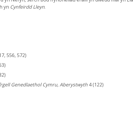
th yn
Cynfeirdd Lleyn
.
17, 556, 572)
63)
82)
yfrgell Genedlaethol Cymru, Aberystwyth
4 (122)