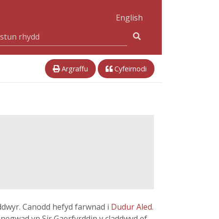
English
Argraffu
Cyfeirnodi
ddwyr. Canodd hefyd farwnad i
Dudur Aled
.
anegwad yn Sir Gaerfyrddin y claddwyd ef.