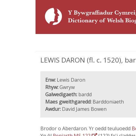
LEWIS DARON (fl. c. 1520), ba
Enw:
Lewis Daron
Rhyw:
Gwryw
Galwedigaeth:
bardd
Maes gweithgaredd:
Barddoniaeth
Awdur:
David James Bowen
Brodor o Aberdaron. Yr oedd teuluoedd
B
Yn ôl
Peniarth MS 122
(122) fe'i claddw