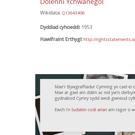
Dolenni Ychwanegol
Wikidata:
Q13643406
Dyddiad cyhoeddi:
1953
Hawlfraint Erthygl:
http://rightsstatements.
Mae'r Bywgraffiadur Cymreig yn cael ei 
Mae ar gael am ddim ac nid yw'n derbyn c
gydnabod Cymry sydd wedi gwneud cyfr
Ewch i'n
tudalen codi arian
am ragor o w