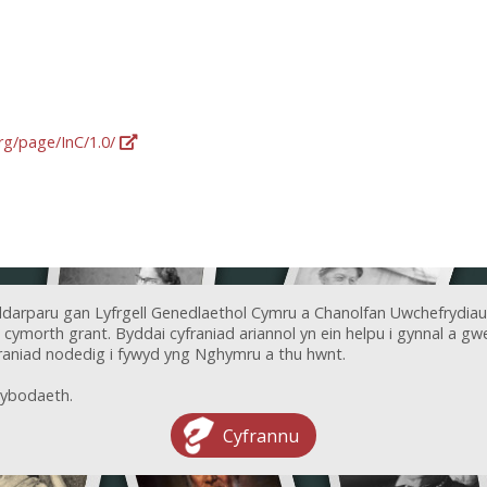
org/page/InC/1.0/
ddarparu gan Lyfrgell Genedlaethol Cymru a Chanolfan Uwchefrydiau
ymorth grant. Byddai cyfraniad ariannol yn ein helpu i gynnal a gwel
aniad nodedig i fywyd yng Nghymru a thu hwnt.
ybodaeth.
Cyfrannu