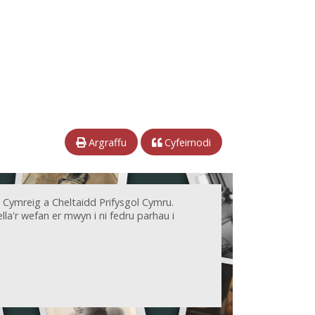
Argraffu
Cyfeirnodi
 Cymreig a Cheltaidd Prifysgol Cymru.
la'r wefan er mwyn i ni fedru parhau i