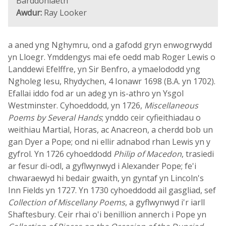
Barddoniaeth
Awdur:
Ray Looker
a aned yng Nghymru, ond a gafodd gryn enwogrwydd
yn Lloegr. Ymddengys mai efe oedd mab Roger Lewis o
Landdewi Efelffre, yn Sir Benfro, a ymaelododd yng
Ngholeg Iesu, Rhydychen, 4 Ionawr 1698 (B.A. yn 1702).
Efallai iddo fod ar un adeg yn is-athro yn Ysgol
Westminster. Cyhoeddodd, yn 1726,
Miscellaneous
Poems by Several Hands
; ynddo ceir cyfieithiadau o
weithiau Martial, Horas, ac Anacreon, a cherdd bob un
gan Dyer a Pope; ond ni ellir adnabod rhan Lewis yn y
gyfrol. Yn 1726 cyhoeddodd
Philip of Macedon
, trasiedi
ar fesur di-odl, a gyflwynwyd i Alexander Pope; fe'i
chwaraewyd hi bedair gwaith, yn gyntaf yn Lincoln's
Inn Fields yn 1727. Yn 1730 cyhoeddodd ail gasgliad, sef
Collection of Miscellany Poems
, a gyflwynwyd i'r iarll
Shaftesbury. Ceir rhai o'i benillion annerch i Pope yn