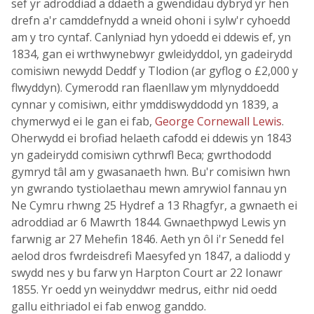
sef yr adroddiad a ddaeth a gwendidau dybryd yr hen
drefn a'r camddefnydd a wneid ohoni i sylw'r cyhoedd
am y tro cyntaf. Canlyniad hyn ydoedd ei ddewis ef, yn
1834, gan ei wrthwynebwyr gwleidyddol, yn gadeirydd
comisiwn newydd Deddf y Tlodion (ar gyflog o £2,000 y
flwyddyn). Cymerodd ran flaenllaw ym mlynyddoedd
cynnar y comisiwn, eithr ymddiswyddodd yn 1839, a
chymerwyd ei le gan ei fab,
George Cornewall Lewis
.
Oherwydd ei brofiad helaeth cafodd ei ddewis yn 1843
yn gadeirydd comisiwn cythrwfl Beca; gwrthododd
gymryd tâl am y gwasanaeth hwn. Bu'r comisiwn hwn
yn gwrando tystiolaethau mewn amrywiol fannau yn
Ne Cymru rhwng 25 Hydref a 13 Rhagfyr, a gwnaeth ei
adroddiad ar 6 Mawrth 1844. Gwnaethpwyd Lewis yn
farwnig ar 27 Mehefin 1846. Aeth yn ôl i'r Senedd fel
aelod dros fwrdeisdrefi Maesyfed yn 1847, a daliodd y
swydd nes y bu farw yn Harpton Court ar 22 Ionawr
1855. Yr oedd yn weinyddwr medrus, eithr nid oedd
gallu eithriadol ei fab enwog ganddo.