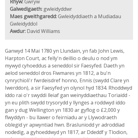
Rhyw:
Gwryw
Galwedigaeth:
gwleidyddwr
Maes gweithgaredd:
Gwleidyddiaeth a Mudiadau
Gwleidyddol
Awdur:
David Williams
Ganwyd 14 Mai 1780 yn Llundain, yn fab John Lewis,
Harpton Court, ac felly'n deillio o deulu o nod ym
mywyd cyhoeddus a seneddol sir Faesyfed. Daeth yn
aelod seneddol dros Fiwmares yn 1812, a bu'n
cynrychioli'r fwrdeisdref honno, Ennis (swydd Clare yn
Iwerddon), a sir Faesyfed yn olynol hyd 1834. Rhoddwyd
iddo rai o'r swyddi lleiaf gan weinyddiaethau Torïaidd -
yn eu plith swydd trysorydd y llynges a roddwyd iddo
gan y dug Wellington yn 1830 ar gyflog o £2,000 y
flwyddyn - bu llawer o feirniadu ar y Llywodraeth
oblegid yr apwyntiad hwn. Brasluniodd yr adroddiad
nodedig, a gyhoeddwyd yn 1817, ar Ddeddf y Tlodion,