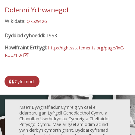
Dolenni Ychwanegol
Wikidata:
Q7529126
Dyddiad cyhoeddi:
1953
Hawlfraint Erthygl:
http://rightsstatements.org/page/InC-
RUU/1.0/
Cyfeirnodi
Mae'r Bywgraffiadur Cymreig yn cael ei
ddarparu gan Lyfrgell Genedlaethol Cymru a
Chanolfan Uwchefrydiau Cymreig a Cheltaidd
Prifysgol Cymru. Mae ar gael am ddim ac nid
yw'n derbyn cymorth grant. Byddai cyfraniad