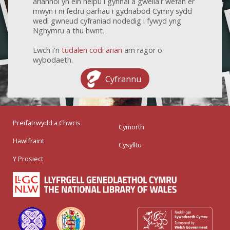
ariannol yn ein helpu i gynnal a gwella'r wefan er
mwyn i ni fedru parhau i gydnabod Cymry sydd
wedi gwneud cyfraniad nodedig i fywyd yng
Nghymru a thu hwnt.
Ewch i'n
tudalen codi arian
am ragor o
wybodaeth.
Cyfrannu
Preifatrwydd a Chwcis
Cymorth
Hawlfraint
Cysylltu
Y Prosiect