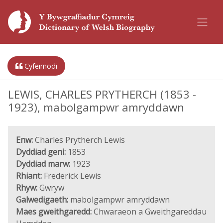
Cyfeirnodi
LEWIS, CHARLES PRYTHERCH (1853 -
1923), mabolgampwr amryddawn
Enw:
Charles Prytherch Lewis
Dyddiad geni:
1853
Dyddiad marw:
1923
Rhiant:
Frederick Lewis
Rhyw:
Gwryw
Galwedigaeth:
mabolgampwr amryddawn
Maes gweithgaredd:
Chwaraeon a Gweithgareddau