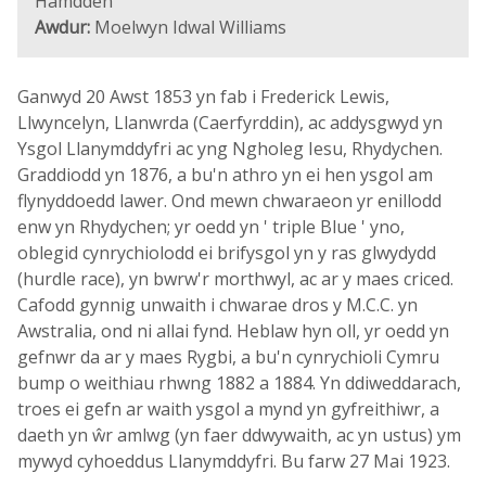
Hamdden
Awdur:
Moelwyn Idwal Williams
Ganwyd 20 Awst 1853 yn fab i Frederick Lewis,
Llwyncelyn, Llanwrda (Caerfyrddin), ac addysgwyd yn
Ysgol Llanymddyfri ac yng Ngholeg Iesu, Rhydychen.
Graddiodd yn 1876, a bu'n athro yn ei hen ysgol am
flynyddoedd lawer. Ond mewn chwaraeon yr enillodd
enw yn Rhydychen; yr oedd yn ' triple Blue ' yno,
oblegid cynrychiolodd ei brifysgol yn y ras glwydydd
(hurdle race), yn bwrw'r morthwyl, ac ar y maes criced.
Cafodd gynnig unwaith i chwarae dros y M.C.C. yn
Awstralia, ond ni allai fynd. Heblaw hyn oll, yr oedd yn
gefnwr da ar y maes Rygbi, a bu'n cynrychioli Cymru
bump o weithiau rhwng 1882 a 1884. Yn ddiweddarach,
troes ei gefn ar waith ysgol a mynd yn gyfreithiwr, a
daeth yn ŵr amlwg (yn faer ddwywaith, ac yn ustus) ym
mywyd cyhoeddus Llanymddyfri. Bu farw 27 Mai 1923.