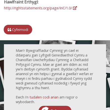
Hawlfraint Erthygl:
http://rightsstatements.org/page/InC/1.0/
Cyfeirnodi
Mae'r Bywgraffiadur Cymreig yn cael ei
ddarparu gan Lyfrgell Genedlaethol Cymru a
Chanolfan Uwchefrydiau Cymreig a Cheltaidd
Prifysgol Cymru. Mae ar gael am ddim ac nid
yw'n derbyn cymorth grant. Byddai cyfraniad
ariannol yn ein helpu i gynnal a gwella'r wefan er
mwyn i ni fedru parhau i gydnabod Cymry sydd
wedi gwneud cyfraniad nodedig i fywyd yng
Nghymru a thu hwnt.
Ewch i'n
tudalen codi arian
am ragor o
wybodaeth.