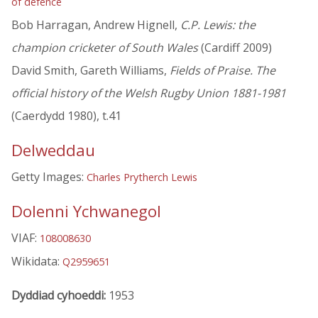
of defence
Bob Harragan, Andrew Hignell,
C.P. Lewis: the
champion cricketer of South Wales
(Cardiff 2009)
David Smith, Gareth Williams,
Fields of Praise. The
official history of the Welsh Rugby Union 1881-1981
(Caerdydd 1980), t.41
Delweddau
Getty Images:
Charles Prytherch Lewis
Dolenni Ychwanegol
VIAF:
108008630
Wikidata:
Q2959651
Dyddiad cyhoeddi:
1953