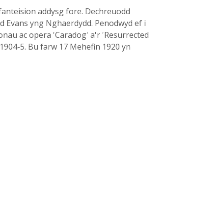
fanteision addysg fore. Dechreuodd
id Evans yng Nghaerdydd. Penodwyd ef i
nau ac opera 'Caradog' a'r 'Resurrected
 1904-5. Bu farw 17 Mehefin 1920 yn