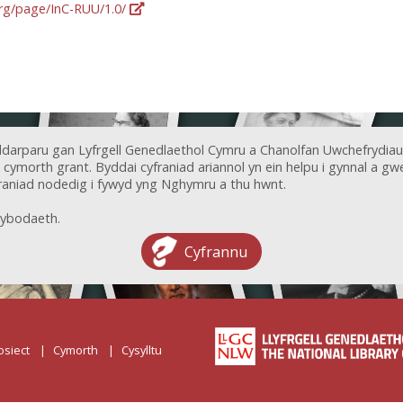
org/page/InC-RUU/1.0/
ddarparu gan Lyfrgell Genedlaethol Cymru a Chanolfan Uwchefrydiau
ymorth grant. Byddai cyfraniad ariannol yn ein helpu i gynnal a gwel
aniad nodedig i fywyd yng Nghymru a thu hwnt.
ybodaeth.
Cyfrannu
osiect
Cymorth
Cysylltu