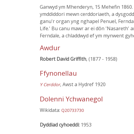
Ganwyd ym Mhenderyn, 15 Mehefin 1860. O
ymddiddori mewn cerddoriaeth, a dysgodd
ganu'r organ yng nghapel Penuel, Ferndal
Life.' Bu canu mawr ar ei dôn 'Nasareth' 
Ferndale, a chladdwyd ef ym mynwent gyh
Awdur
Robert David Griffith
, (1877 - 1958)
Ffynonellau
, Awst a Hydref 1920
Y Cerddor
Dolenni Ychwanegol
Wikidata:
Q20733730
Dyddiad cyhoeddi:
1953