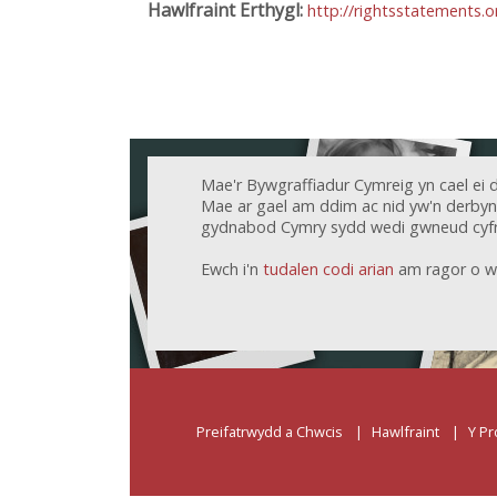
Hawlfraint Erthygl:
http://rightsstatements.
Mae'r Bywgraffiadur Cymreig yn cael ei 
Mae ar gael am ddim ac nid yw'n derbyn c
gydnabod Cymry sydd wedi gwneud cyfr
Ewch i'n
tudalen codi arian
am ragor o w
Preifatrwydd a Chwcis
Hawlfraint
Y Pr