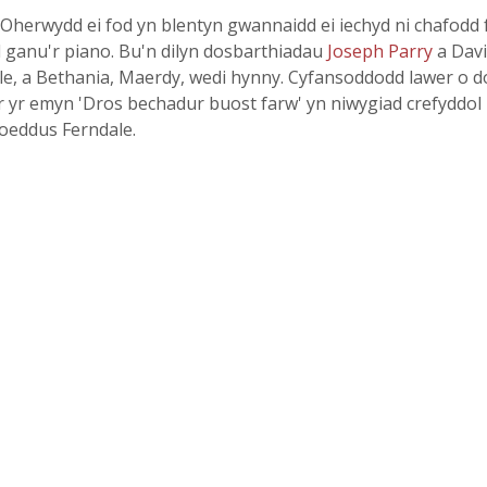
herwydd ei fod yn blentyn gwannaidd ei iechyd ni chafodd 
 ganu'r piano. Bu'n dilyn dosbarthiadau
Joseph Parry
a Dav
e, a Bethania, Maerdy, wedi hynny. Cyfansoddodd lawer o do
ar yr emyn 'Dros bechadur buost farw' yn niwygiad crefyddol
oeddus Ferndale.