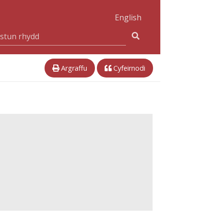
English
Argraffu
Cyfeirnodi