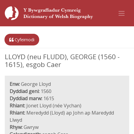
Cyfeirnodi
LLOYD (neu FLUDD), GEORGE (1560 -
1615), esgob Caer
Enw:
George Lloyd
Dyddiad geni:
1560
Dyddiad marw:
1615
Rhiant:
Jonet Lloyd (née Vychan)
Rhiant:
Meredydd (Lloyd) ap John ap Maredydd
Llwyd
Rhyw:
Gwryw