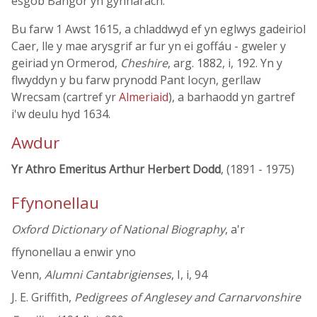
esgob Bangor yn gynharach.
Bu farw 1 Awst 1615, a chladdwyd ef yn eglwys gadeiriol
Caer, lle y mae arysgrif ar fur yn ei goffáu - gweler y
geiriad yn Ormerod,
Cheshire
, arg. 1882, i, 192. Yn y
flwyddyn y bu farw prynodd Pant Iocyn, gerllaw
Wrecsam (cartref yr
Almeriaid
), a barhaodd yn gartref
i'w deulu hyd 1634.
Awdur
Yr Athro Emeritus Arthur Herbert Dodd
, (1891 - 1975)
Ffynonellau
Oxford Dictionary of National Biography
, a'r
ffynonellau a enwir yno
Venn,
Alumni Cantabrigienses
, I, i, 94
J. E. Griffith,
Pedigrees of Anglesey and Carnarvonshire