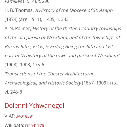
Families
(1914), t. 290
H. B. Thomas,
A History of the Diocese of St. Asaph
(1874) (arg. 1911), i, 435; ii, 343
A. N. Palmer,
History of the thirteen country townships
of the old parish of Wrexham, and of the townships of
Burras Riffri, Erlas, & Erddig Being the fifth and last
part of "A history of the town and parish of Wrexham"
(1903), 1903, 175-6
Transactions of the Chester Architectural,
Archaeological, and Historic Society
(1857–1909), n.s.,
vi, 245-8
Dolenni Ychwanegol
VIAF:
34018391
Wikidata:
Q5541776