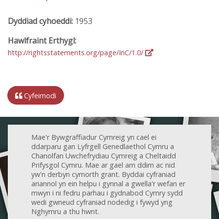
Dyddiad cyhoeddi:
1953
Hawlfraint Erthygl:
http://rightsstatements.org/page/InC/1.0/
Cyfeirnodi
Mae'r Bywgraffiadur Cymreig yn cael ei
ddarparu gan Lyfrgell Genedlaethol Cymru a
Chanolfan Uwchefrydiau Cymreig a Cheltaidd
Prifysgol Cymru. Mae ar gael am ddim ac nid
yw'n derbyn cymorth grant. Byddai cyfraniad
ariannol yn ein helpu i gynnal a gwella'r wefan er
mwyn i ni fedru parhau i gydnabod Cymry sydd
wedi gwneud cyfraniad nodedig i fywyd yng
Nghymru a thu hwnt.