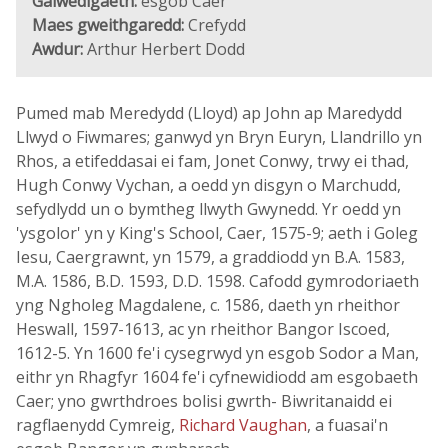
Galwedigaeth:
esgob Caer
Maes gweithgaredd:
Crefydd
Awdur:
Arthur Herbert Dodd
Pumed mab Meredydd (Lloyd) ap John ap Maredydd
Llwyd o Fiwmares; ganwyd yn Bryn Euryn, Llandrillo yn
Rhos, a etifeddasai ei fam, Jonet Conwy, trwy ei thad,
Hugh Conwy Vychan, a oedd yn disgyn o Marchudd,
sefydlydd un o bymtheg llwyth Gwynedd. Yr oedd yn
'ysgolor' yn y King's School, Caer, 1575-9; aeth i Goleg
Iesu, Caergrawnt, yn 1579, a graddiodd yn B.A. 1583,
M.A. 1586, B.D. 1593, D.D. 1598. Cafodd gymrodoriaeth
yng Ngholeg Magdalene, c. 1586, daeth yn rheithor
Heswall, 1597-1613, ac yn rheithor Bangor Iscoed,
1612-5. Yn 1600 fe'i cysegrwyd yn esgob Sodor a Man,
eithr yn Rhagfyr 1604 fe'i cyfnewidiodd am esgobaeth
Caer; yno gwrthdroes bolisi gwrth- Biwritanaidd ei
ragflaenydd Cymreig,
Richard Vaughan
, a fuasai'n