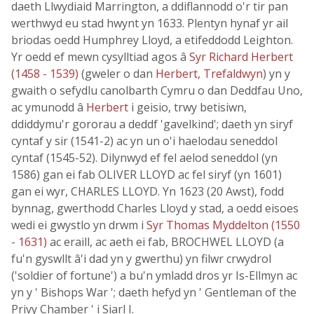
daeth Llwydiaid Marrington, a ddiflannodd o'r tir pan
werthwyd eu stad hwynt yn 1633. Plentyn hynaf yr ail
briodas oedd Humphrey Lloyd, a etifeddodd Leighton.
Yr oedd ef mewn cysylltiad agos â
Syr Richard Herbert
(1458 - 1539)
(gweler o dan
Herbert, Trefaldwyn
) yn y
gwaith o sefydlu canolbarth Cymru o dan Deddfau Uno,
ac ymunodd â
Herbert
i geisio, trwy betisiwn,
ddiddymu'r gororau a deddf 'gavelkind'; daeth yn siryf
cyntaf y sir (1541-2) ac yn un o'i haelodau seneddol
cyntaf (1545-52). Dilynwyd ef fel aelod seneddol (yn
1586) gan ei fab OLIVER LLOYD ac fel siryf (yn 1601)
gan ei wyr, CHARLES LLOYD. Yn 1623 (20 Awst), fodd
bynnag, gwerthodd Charles Lloyd y stad, a oedd eisoes
wedi ei gwystlo yn drwm i
Syr Thomas Myddelton (1550
- 1631)
ac eraill, ac aeth ei fab, BROCHWEL LLOYD (a
fu'n gyswllt â'i dad yn y gwerthu) yn filwr crwydrol
('soldier of fortune') a bu'n ymladd dros yr Is-Ellmyn ac
yn y ' Bishops War '; daeth hefyd yn ' Gentleman of the
Privy Chamber ' i Siarl I.