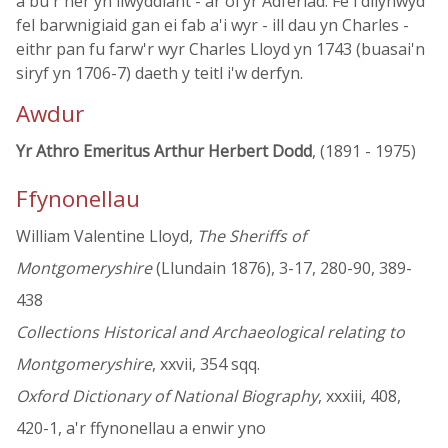
a bu'r her yn llwyddiant - ar ôl yr Adferiad. Fe'i dilynwyd
fel barwnigiaid gan ei fab a'i wyr - ill dau yn Charles -
eithr pan fu farw'r wyr Charles Lloyd yn 1743 (buasai'n
siryf yn 1706-7) daeth y teitl i'w derfyn.
Awdur
Yr Athro Emeritus Arthur Herbert Dodd
, (1891 - 1975)
Ffynonellau
William Valentine Lloyd,
The Sheriffs of
Montgomeryshire
(Llundain 1876), 3-17, 280-90, 389-
438
Collections Historical and Archaeological relating to
Montgomeryshire
, xxvii, 354 sqq.
Oxford Dictionary of National Biography
, xxxiii, 408,
420-1, a'r ffynonellau a enwir yno