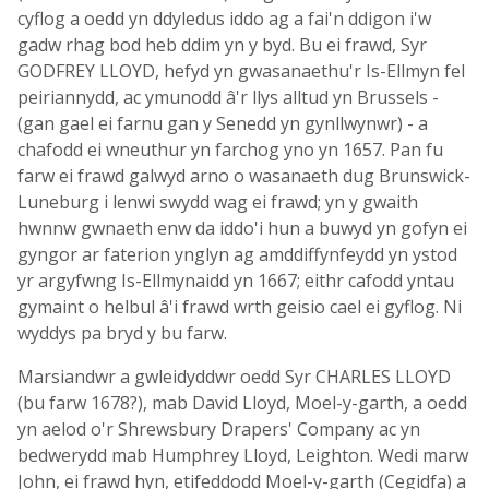
cyflog a oedd yn ddyledus iddo ag a fai'n ddigon i'w
gadw rhag bod heb ddim yn y byd. Bu ei frawd, Syr
GODFREY LLOYD, hefyd yn gwasanaethu'r Is-Ellmyn fel
peiriannydd, ac ymunodd â'r llys alltud yn Brussels -
(gan gael ei farnu gan y Senedd yn gynllwynwr) - a
chafodd ei wneuthur yn farchog yno yn 1657. Pan fu
farw ei frawd galwyd arno o wasanaeth dug Brunswick-
Luneburg i lenwi swydd wag ei frawd; yn y gwaith
hwnnw gwnaeth enw da iddo'i hun a buwyd yn gofyn ei
gyngor ar faterion ynglyn ag amddiffynfeydd yn ystod
yr argyfwng Is-Ellmynaidd yn 1667; eithr cafodd yntau
gymaint o helbul â'i frawd wrth geisio cael ei gyflog. Ni
wyddys pa bryd y bu farw.
Marsiandwr a gwleidyddwr oedd Syr CHARLES LLOYD
(bu farw 1678?), mab David Lloyd, Moel-y-garth, a oedd
yn aelod o'r Shrewsbury Drapers' Company ac yn
bedwerydd mab Humphrey Lloyd, Leighton. Wedi marw
John, ei frawd hyn, etifeddodd Moel-y-garth (Cegidfa) a