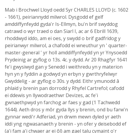
Mab i Brochwel Lloyd oedd Syr CHARLES LLOYD (c. 1602
- 1661), peiriannydd milwrol. Dysgodd ef gelf
amddiffynfeydd gyda'r Is-Ellmyn, bu'n brif swyddog
catrawd o wyr traed o dan Siarl I, ac ar 6 Ebrill 1639,
rhoddwyd iddo, am ei oes, y swydd o brif gadfridog y
peirianwyr milwrol, a chafodd ei wneuthur yn ' quarter-
master-general ' yr holl amddiffynfeydd yn yr Ynysoedd
Prydeinig ar gyflog o 13s. 4c. y dydd. Ar 20 Rhagfyr 1641
fe'i gwysiwyd gan y Senedd i weithredu yn y materion
hyn yn y fyddin a godwyd yn erbyn y gwrthryfelwyr
Gwyddelig - ar gyflog o 30s. y dydd. Eithr ymunodd â
phlaid y brenin pan dorrodd y Rhyfel Cartrefol; cafodd
ei ddewis yn llywodraethwr Devizes, ac fe'i
gwnaethpwyd yn farchog ar faes y gad (1 Tachwedd
1644). Aeth dros y môr gyda llys y brenin, ond bu farw'n
gynnar wedi'r Adferiad, yn drwm mewn dyled yr aeth
iddi yng ngwasanaeth y brenin - yn ofer y deisebodd ef
(a'i fam a'i chwaer ar ei ôl) am gael talu cymaint o'r