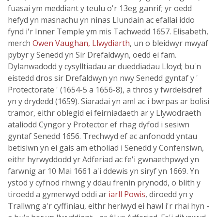
fuasai ym meddiant y teulu o'r 13eg ganrif; yr oedd
hefyd yn masnachu yn ninas Llundain ac efallai iddo
fynd i'r Inner Temple ym mis Tachwedd 1657. Elisabeth,
merch
Owen Vaughan, Llwydiarth
, un o bleidwyr mwyaf
pybyr y Senedd yn Sir Drefaldwyn, oedd ei fam.
Dylanwadodd y cysylltiadau ar dueddiadau Lloyd; bu'n
eistedd dros sir Drefaldwyn yn nwy Senedd gyntaf y '
Protectorate ' (1654-5 a 1656-8), a thros y fwrdeisdref
yn y drydedd (1659). Siaradai yn aml ac i bwrpas ar bolisi
tramor, eithr oblegid ei feirniadaeth ar y Llywodraeth
ataliodd Cyngor y Protector ef rhag dyfod i sesiwn
gyntaf Senedd 1656. Trechwyd ef ac anfonodd yntau
betisiwn yn ei gais am etholiad i Senedd y Confensiwn,
eithr hyrwyddodd yr Adferiad ac fe'i gwnaethpwyd yn
farwnig ar 10 Mai 1661 a'i ddewis yn siryf yn 1669. Yn
ystod y cyfnod rhwng y ddau frenin prynodd, o blith y
tiroedd a gymerwyd oddi ar
iarll Powis
, diroedd yn y
Trallwng a'r cyffiniau, eithr heriwyd ei hawl i'r rhai hyn -