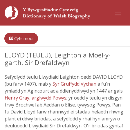
Cyfeirnodi
LLOYD (TEULU), Leighton a Moel-y-
garth, Sir Drefaldwyn
Sefydlydd teulu Llwydiaid Leighton oedd DAVID LLOYD
(bu farw 1497), mab y
Syr Gruffydd Vychan
a fu'n
ymladd yn Agincourt ac a ddienyddiwyd yn 1447 ar gais
Henry Gray, arglwydd Powys
; yr oedd y teulu yn disgyn
trwy Brochwel ab Aeddan o Elise, tywysog Powys. Pan
fu David Lloyd farw rhannwyd ei stadau helaeth rhwng
plant ei ddwy briodas, a sefydlodd y rhai hyn amryw o
deuluoedd Llwydiaid Sir Drefaldwyn. O'r briodas gyntaf