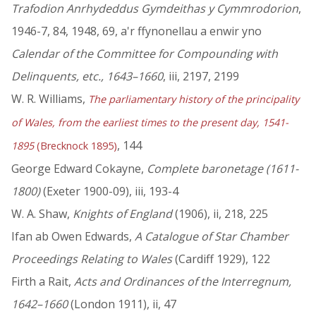
Trafodion Anrhydeddus Gymdeithas y Cymmrodorion
,
1946-7, 84, 1948, 69, a'r ffynonellau a enwir yno
Calendar of the Committee for Compounding with
Delinquents, etc., 1643–1660
, iii, 2197, 2199
W. R. Williams,
The parliamentary history of the principality
of Wales, from the earliest times to the present day, 1541-
, 144
1895
(Brecknock 1895)
George Edward Cokayne,
Complete baronetage (1611-
1800)
(Exeter 1900-09), iii, 193-4
W. A. Shaw,
Knights of England
(1906), ii, 218, 225
Ifan ab Owen Edwards,
A Catalogue of Star Chamber
Proceedings Relating to Wales
(Cardiff 1929), 122
Firth a Rait,
Acts and Ordinances of the Interregnum,
1642–1660
(London 1911), ii, 47