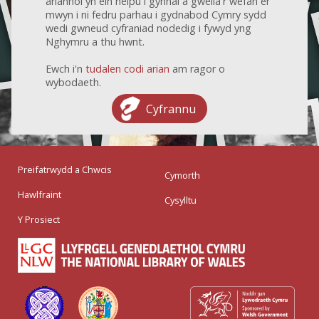
ariannol yn ein helpu i gynnal a gwella'r wefan er
mwyn i ni fedru parhau i gydnabod Cymry sydd
wedi gwneud cyfraniad nodedig i fywyd yng
Nghymru a thu hwnt.
Ewch i'n
tudalen codi arian
am ragor o
wybodaeth.
Cyfrannu
Preifatrwydd a Chwcis
Cymorth
Hawlfraint
Cysylltu
Y Prosiect