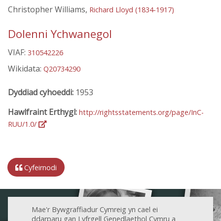
Christopher Williams,
Richard Lloyd (1834-1917)
Dolenni Ychwanegol
VIAF:
310542226
Wikidata:
Q20734290
Dyddiad cyhoeddi:
1953
Hawlfraint Erthygl:
http://rightsstatements.org/page/InC-
RUU/1.0/
Cyfeirnodi
Mae'r Bywgraffiadur Cymreig yn cael ei
ddarparu gan Lyfrgell Genedlaethol Cymru a