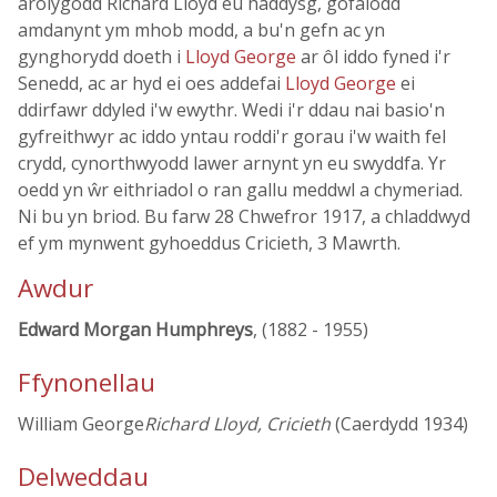
arolygodd Richard Lloyd eu haddysg, gofalodd
amdanynt ym mhob modd, a bu'n gefn ac yn
gynghorydd doeth i
Lloyd George
ar ôl iddo fyned i'r
Senedd, ac ar hyd ei oes addefai
Lloyd George
ei
ddirfawr ddyled i'w ewythr. Wedi i'r ddau nai basio'n
gyfreithwyr ac iddo yntau roddi'r gorau i'w waith fel
crydd, cynorthwyodd lawer arnynt yn eu swyddfa. Yr
oedd yn ŵr eithriadol o ran gallu meddwl a chymeriad.
Ni bu yn briod. Bu farw 28 Chwefror 1917, a chladdwyd
ef ym mynwent gyhoeddus Cricieth, 3 Mawrth.
Awdur
Edward Morgan Humphreys
, (1882 - 1955)
Ffynonellau
William George
Richard Lloyd, Cricieth
(Caerdydd 1934)
Delweddau