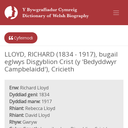
Cyfeirnodi
LLOYD, RICHARD (1834 - 1917), bugail
eglwys Disgyblion Crist (y 'Bedyddwyr
Campbelaidd'), Cricieth
Enw:
Richard Lloyd
Dyddiad geni:
1834
Dyddiad marw:
1917
Rhiant:
Rebecca Lloyd
Rhiant:
David Lloyd
Rhyw:
Gwryw