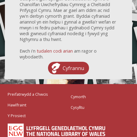
Chanolfan Uwchefrydiau Cymreig a Cheltaidd
Prifysgol Cymru. Mae ar gael am ddim ac nid
yw'n derbyn cymorth grant. Byddai cyfraniad
ariannol yn ein helpu i gynnal a gwella'r wefan er
mwyn i ni fedru parhau i gydnabod Cymry sydd
wedi gwneud cyfraniad nodedig i fywyd yng
Nghymru a thu hwnt.
Ewch i'n
tudalen codi arian
am ragor o
wybodaeth.
Cyfrannu
Preifatrwydd a Chwcis
Cymorth
Hawlfraint
Cysylltu
Y Prosiect