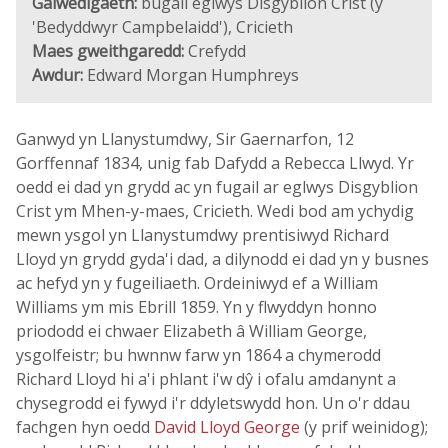
Galwedigaeth:
bugail eglwys Disgyblion Crist (y
'Bedyddwyr Campbelaidd'), Cricieth
Maes gweithgaredd:
Crefydd
Awdur:
Edward Morgan Humphreys
Ganwyd yn Llanystumdwy, Sir Gaernarfon, 12
Gorffennaf 1834, unig fab Dafydd a Rebecca Llwyd. Yr
oedd ei dad yn grydd ac yn fugail ar eglwys Disgyblion
Crist ym Mhen-y-maes, Cricieth. Wedi bod am ychydig
mewn ysgol yn Llanystumdwy prentisiwyd Richard
Lloyd yn grydd gyda'i dad, a dilynodd ei dad yn y busnes
ac hefyd yn y fugeiliaeth. Ordeiniwyd ef a William
Williams ym mis Ebrill 1859. Yn y flwyddyn honno
priododd ei chwaer Elizabeth â William George,
ysgolfeistr; bu hwnnw farw yn 1864 a chymerodd
Richard Lloyd hi a'i phlant i'w dŷ i ofalu amdanynt a
chysegrodd ei fywyd i'r ddyletswydd hon. Un o'r ddau
fachgen hyn oedd
David Lloyd George
(y prif weinidog);