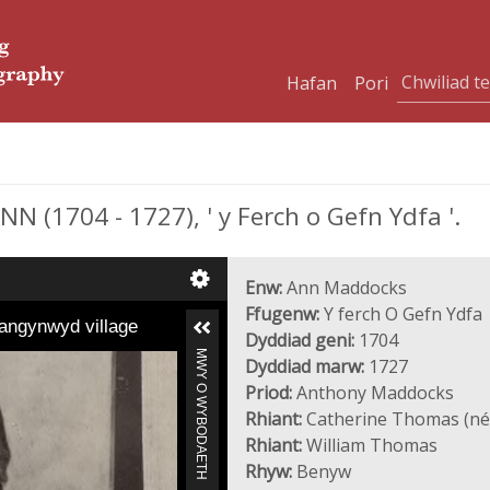
Hafan
Pori
(1704 - 1727), ' y Ferch o Gefn Ydfa '.
Enw:
Ann Maddocks
Ffugenw:
Y ferch O Gefn Ydfa
langynwyd village
Dyddiad geni:
1704
MWY O WYBODAETH
Dyddiad marw:
1727
Priod:
Anthony Maddocks
Rhiant:
Catherine Thomas (née
Rhiant:
William Thomas
Rhyw:
Benyw