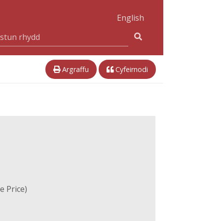
English
Argraffu
Cyfeirnodi
 Price)