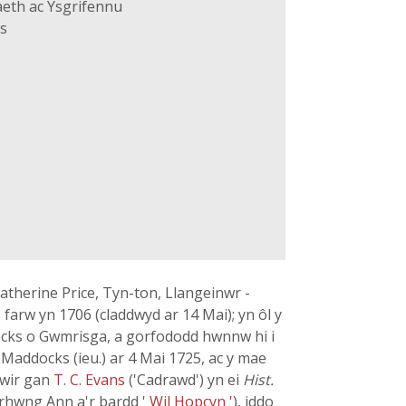
eth ac Ysgrifennu
s
atherine Price, Tyn-ton, Llangeinwr -
arw yn 1706 (claddwyd ar 14 Mai); yn ôl y
docks o Gwmrisga, a gorfododd hwnnw hi i
 Maddocks (ieu.) ar 4 Mai 1725, ac y mae
ywir gan
T. C. Evans
('Cadrawd') yn ei
Hist.
h rhwng Ann a'r bardd
' Wil Hopcyn '
), iddo