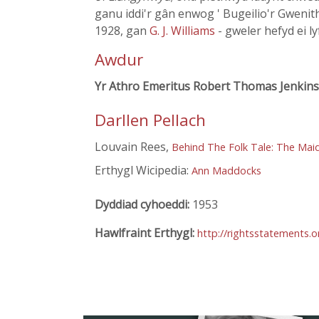
ganu iddi'r gân enwog ' Bugeilio'r Gwenit
1928, gan
G. J. Williams
- gweler hefyd ei ly
Awdur
Yr Athro Emeritus Robert Thomas Jenkins
Darllen Pellach
Louvain Rees,
Behind The Folk Tale: The Mai
Erthygl Wicipedia:
Ann Maddocks
Dyddiad cyhoeddi:
1953
Hawlfraint Erthygl:
http://rightsstatements.