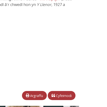
adl â'r chwedl hon yn
Y Llenor
, 1927 a
Argraffu
Cyfeirnodi