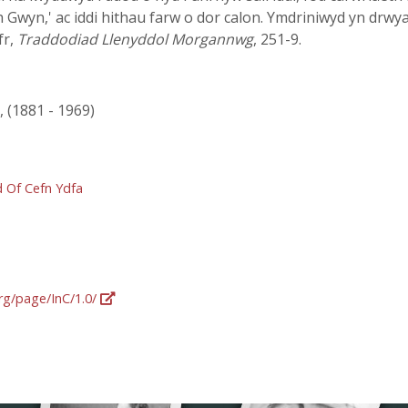
h Gwyn,' ac iddi hithau farw o dor calon. Ymdriniwyd yn drwy
fr,
Traddodiad Llenyddol Morgannwg
, 251-9.
, (1881 - 1969)
d Of Cefn Ydfa
org/page/InC/1.0/