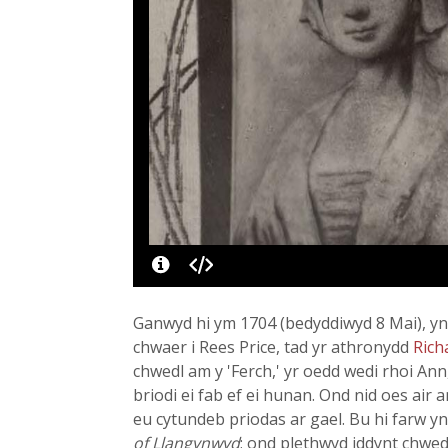
Ganwyd hi ym 1704 (bedyddiwyd 8 Mai), yn 
chwaer i Rees Price, tad yr athronydd
Rich
chwedl am y 'Ferch,' yr oedd wedi rhoi A
briodi ei fab ef ei hunan. Ond nid oes air
eu cytundeb priodas ar gael. Bu hi farw yn
of Llangynwyd
; ond plethwyd iddynt chwed