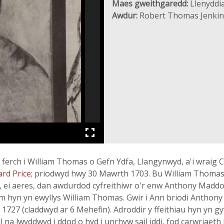
Maes gweithgaredd:
Llenyddia
Awdur:
Robert Thomas Jenkin
ferch i William Thomas o Gefn Ydfa, Llangynwyd, a'i wraig C
ard Price
; priodwyd hwy 30 Mawrth 1703. Bu William Thomas f
nn, ei aeres, dan awdurdod cyfreithiwr o'r enw Anthony Mad
 am hyn yn ewyllys William Thomas. Gwir i Ann briodi Anthony
 1727 (claddwyd ar 6 Mehefin). Adroddir y ffeithiau hyn yn g
l na lwyddwyd i ddod o hyd i unrhyw sail iddi, fod carwriaet