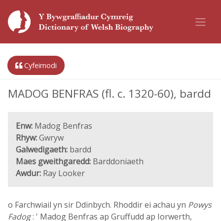
Cyfeirnodi
MADOG BENFRAS (fl. c. 1320-60), bardd
Enw:
Madog Benfras
Rhyw:
Gwryw
Galwedigaeth:
bardd
Maes gweithgaredd:
Barddoniaeth
Awdur:
Ray Looker
o Farchwiail yn sir Ddinbych. Rhoddir ei achau yn
Powys
Fadog
: ' Madog Benfras ap Gruffudd ap Iorwerth,