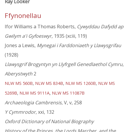
Ray Looker
Ffynonellau
Ifor Williams a Thomas Roberts,
Cywyddau Dafydd ap
Gwilym a'i Gyfoeswyr
, 1935 (xciii, 119)
Jones a Lewis,
Mynegai i Farddoniaeth y Llawysgrifau
(1928)
Llawysgrif Brogyntyn yn Llyfrgell Genedlaethol Cymru,
Aberystwyth
2
,
,
,
NLW MS 560B
NLW MS 834B
NLW MS 1260B
NLW MS
,
,
5269B
NLW MS 9111A
NLW MS 11087B
Archaeologia Cambrensis
, V, v, 258
Y Cymmrodor
, xxi, 132
Oxford Dictionary of National Biography
History of the Princes, the Lords Marcher, and the