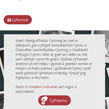
Cyfeirnodi
Mae'r Bywgraffiadur Cymreig yn cael ei
ddarparu gan Lyfrgell Genedlaethol Cymru a
Chanolfan Uwchefrydiau Cymreig a Cheltaidd
Prifysgol Cymru. Mae ar gael am ddim ac nid
yw'n derbyn cymorth grant. Byddai cyfraniad
ariannol yn ein helpu i gynnal a gwella'r wefan er
mwyn i ni fedru parhau i gydnabod Cymry sydd
wedi gwneud cyfraniad nodedig i fywyd yng
Nghymru a thu hwnt.
Ewch i'n
tudalen codi arian
am ragor o
wybodaeth.
Cyfrannu