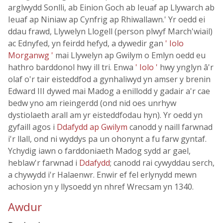
arglwydd Sonlli, ab Einion Goch ab Ieuaf ap Llywarch ab
Ieuaf ap Niniaw ap Cynfrig ap Rhiwallawn.' Yr oedd ei
ddau frawd, Llywelyn Llogell (person plwyf March'wiail)
ac Ednyfed, yn feirdd hefyd, a dywedir gan
' Iolo
Morganwg '
mai Llywelyn ap Gwilym o Emlyn oedd eu
hathro barddonol hwy ill tri. Enwa
' Iolo '
hwy ynglyn â'r
olaf o'r tair eisteddfod a gynhaliwyd yn amser y brenin
Edward III dywed mai Madog a enillodd y gadair a'r cae
bedw yno am rieingerdd (ond nid oes unrhyw
dystiolaeth arall am yr eisteddfodau hyn). Yr oedd yn
gyfaill agos i
Ddafydd ap Gwilym
canodd y naill farwnad
i'r llall, ond ni wyddys pa un ohonynt a fu farw gyntaf.
Ychydig iawn o farddoniaeth Madog sydd ar gael,
heblaw'r farwnad i
Ddafydd
; canodd rai cywyddau serch,
a chywydd i'r Halaenwr. Enwir ef fel erlynydd mewn
achosion yn y llysoedd yn nhref Wrecsam yn 1340.
Awdur