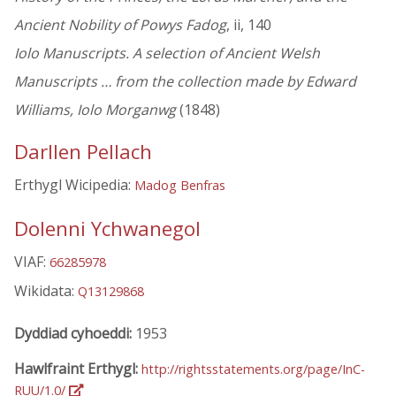
Ancient Nobility of Powys Fadog
, ii, 140
Iolo Manuscripts. A selection of Ancient Welsh
Manuscripts … from the collection made by Edward
Williams, Iolo Morganwg
(1848)
Darllen Pellach
Erthygl Wicipedia:
Madog Benfras
Dolenni Ychwanegol
VIAF:
66285978
Wikidata:
Q13129868
Dyddiad cyhoeddi:
1953
Hawlfraint Erthygl:
http://rightsstatements.org/page/InC-
RUU/1.0/