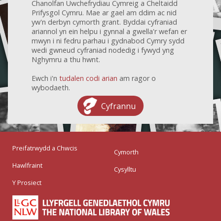
Chanolfan Uwchefrydiau Cymreig a Cheltaidd
Prifysgol Cymru. Mae ar gael am ddim ac nid
yw'n derbyn cymorth grant. Byddai cyfraniad
ariannol yn ein helpu i gynnal a gwella'r wefan er
mwyn i ni fedru parhau i gydnabod Cymry sydd
wedi gwneud cyfraniad nodedig i fywyd yng
Nghymru a thu hwnt.
Ewch i'n
tudalen codi arian
am ragor o
wybodaeth.
Cyfrannu
Preifatrwydd a Chwcis
Cymorth
Hawlfraint
Cysylltu
Y Prosiect