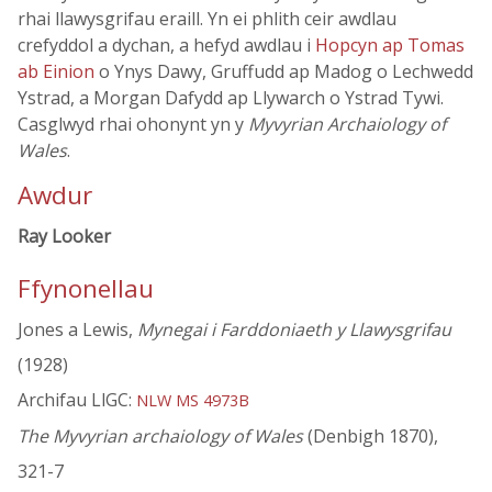
rhai llawysgrifau eraill. Yn ei phlith ceir awdlau
crefyddol a dychan, a hefyd awdlau i
Hopcyn ap Tomas
ab Einion
o Ynys Dawy, Gruffudd ap Madog o Lechwedd
Ystrad, a Morgan Dafydd ap Llywarch o Ystrad Tywi.
Casglwyd rhai ohonynt yn y
Myvyrian Archaiology of
Wales
.
Awdur
Ray Looker
Ffynonellau
Jones a Lewis,
Mynegai i Farddoniaeth y Llawysgrifau
(1928)
Archifau LlGC:
NLW MS 4973B
The Myvyrian archaiology of Wales
(Denbigh 1870),
321-7