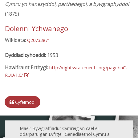
Cymru yn hanesyddol, parthedegol, a bywgraphyddol
(1875)
Dolenni Ychwanegol
Wikidata:
Q20733871
Dyddiad cyhoeddi:
1953
Hawlfraint Erthygl:
http://rightsstatements.org/page/InC-
RUU/1.0/
Cyfeirnodi
Mae'r Bywgraffiadur Cymreig yn cael ei
ddarparu gan Lyfrgell Genedlaethol Cymru a