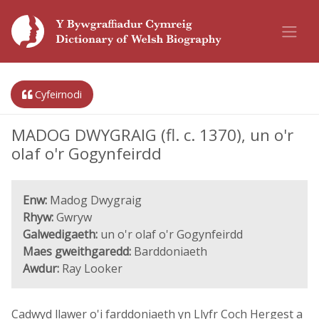
Cyfeirnodi
MADOG DWYGRAIG (fl. c. 1370), un o'r
olaf o'r Gogynfeirdd
Enw:
Madog Dwygraig
Rhyw:
Gwryw
Galwedigaeth:
un o'r olaf o'r Gogynfeirdd
Maes gweithgaredd:
Barddoniaeth
Awdur:
Ray Looker
Cadwyd llawer o'i farddoniaeth yn Llyfr Coch Hergest a