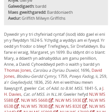
Rhyw:
Gwryw
Galwedigaeth:
bardd
Maes gweithgaredd:
Barddoniaeth
Awdur:
Griffith Milwyn Griffiths
Dywedir yn y tri chyfeiriad cyntaf (isod) iddo gael ei eni
yn y flwyddyn 1624-5. Ychydig a wyddys am ei fywyd. Yr
oedd yn frodor o blwyf Trefeglwys, Sir Drefaldwyn. Bu
farw ei wraig, Margaret, yn 1699. Bu iddynt dri o blant:
Mary, a ddaeth yn adnabyddus am ganu penillion,
Anne, a David. Cyhoeddwyd peth o waith y bardd yn
Thomas Jones
,
Carolau a Dyriau Duwiol
, 1696,
David
Jones
,
Blodeu-Gerdd Cymry
, 1759,
Powys Fadog
, ii, 259,
a'r
Gwyliedydd
, 1836, 250. Am ei weithiau mewn
llawysgrif, gweler
Cat. of Add. to B.M. MSS.
1841-5, a
J.
H. Davies
,
Cat. of MSS. in N.L.W.
Gweler hefyd
NLW MS
558B
,
NLW MS 566B
,
NLW MS 593E
,
NLW MS
653B
,
NLW MS 783B
,
NLW MS 832E
,
NLW MS