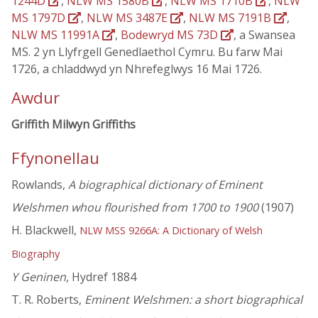
1244D
,
NLW MS 1580B
,
NLW MS 1710B
,
NLW
MS 1797D
,
NLW MS 3487E
,
NLW MS 7191B
,
NLW MS 11991A
,
Bodewryd MS 73D
, a Swansea
MS. 2 yn Llyfrgell Genedlaethol Cymru. Bu farw Mai
1726, a chladdwyd yn Nhrefeglwys 16 Mai 1726.
Awdur
Griffith Milwyn Griffiths
Ffynonellau
Rowlands,
A biographical dictionary of Eminent
Welshmen whou flourished from 1700 to 1900
(1907)
H. Blackwell,
NLW MSS 9266A: A Dictionary of Welsh
Biography
Y Geninen
, Hydref 1884
T. R. Roberts,
Eminent Welshmen: a short biographical