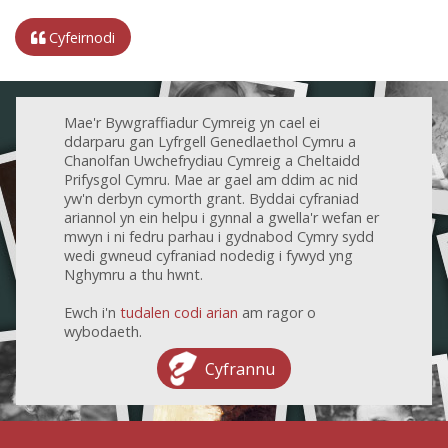
Cyfeirnodi
Mae'r Bywgraffiadur Cymreig yn cael ei
ddarparu gan Lyfrgell Genedlaethol Cymru a
Chanolfan Uwchefrydiau Cymreig a Cheltaidd
Prifysgol Cymru. Mae ar gael am ddim ac nid
yw'n derbyn cymorth grant. Byddai cyfraniad
ariannol yn ein helpu i gynnal a gwella'r wefan er
mwyn i ni fedru parhau i gydnabod Cymry sydd
wedi gwneud cyfraniad nodedig i fywyd yng
Nghymru a thu hwnt.
Ewch i'n
tudalen codi arian
am ragor o
wybodaeth.
Cyfrannu