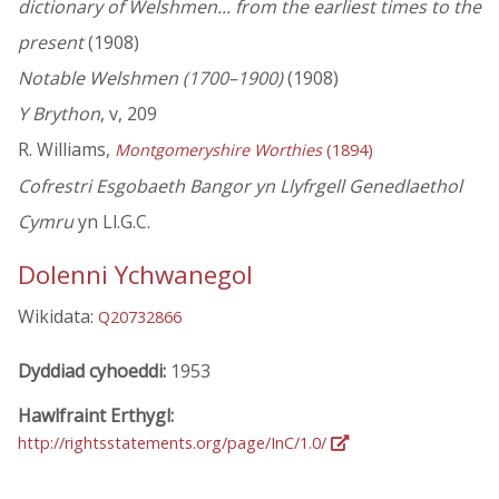
dictionary of Welshmen... from the earliest times to the
present
(1908)
Notable Welshmen (1700–1900)
(1908)
Y Brython
, v, 209
R. Williams,
Montgomeryshire Worthies
(1894)
Cofrestri Esgobaeth Bangor yn Llyfrgell Genedlaethol
Cymru
yn Ll.G.C.
Dolenni Ychwanegol
Wikidata:
Q20732866
Dyddiad cyhoeddi:
1953
Hawlfraint Erthygl:
http://rightsstatements.org/page/InC/1.0/